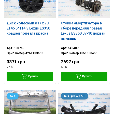
Диск колесный R17 х 7J
Стойка амортизатора в
ET45 5*114.3 Lexus ES350
сборе передняя правая
крашен полезла краска
Lexus ES350 07-10 порван
пыльник
Арт.
560769
Арт.
540407
Ориг. номер
4261133660
Ориг. номер
4851080456
3371 грн
2697 грн
75 $
60 $
Купить
Купить
Б/У
Б/У ДЕФЕКТ