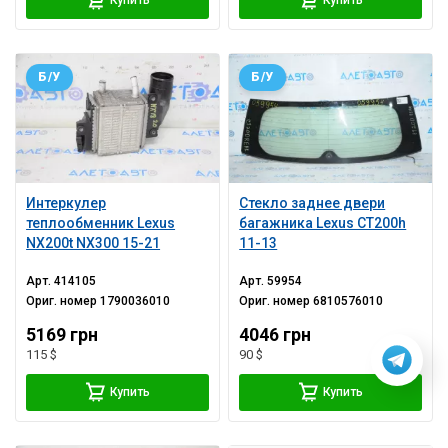
Б/У
Б/У
Интеркулер
Стекло заднее двери
теплообменник Lexus
багажника Lexus CT200h
NX200t NX300 15-21
11-13
Арт.
414105
Арт.
59954
Ориг. номер
1790036010
Ориг. номер
6810576010
5169 грн
4046 грн
115 $
90 $
Купить
Купить