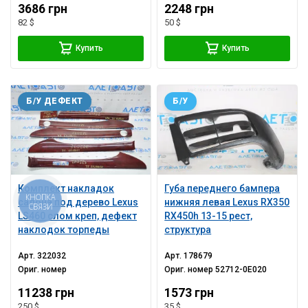
3686 грн
2248 грн
82 $
50 $
Купить
Купить
Б/У ДЕФЕКТ
Б/У
Комплект накладок
Губа переднего бампера
КНОПКА
салона под дерево Lexus
нижняя левая Lexus RX350
СВЯЗИ
LS460 слом креп, дефект
RX450h 13-15 рест,
наклодок торпеды
структура
Арт.
322032
Арт.
178679
Ориг. номер
Ориг. номер
52712-0E020
11238 грн
1573 грн
250 $
35 $