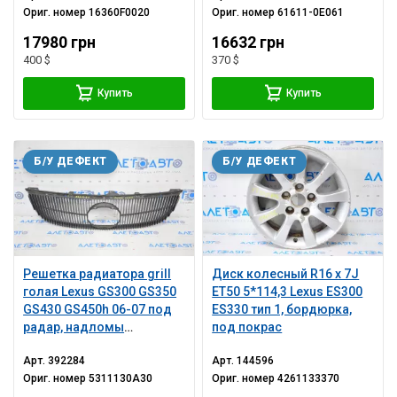
Ориг. номер
16360F0020
Ориг. номер
61611-0E061
17980 грн
16632 грн
400 $
370 $
Купить
Купить
Б/У ДЕФЕКТ
Б/У ДЕФЕКТ
Решетка радиатора grill
Диск колесный R16 x 7J
голая Lexus GS300 GS350
ET50 5*114,3 Lexus ES300
GS430 GS450h 06-07 под
ES330 тип 1, бордюрка,
радар, надломы
под покрас
креплений
Арт.
392284
Арт.
144596
Ориг. номер
5311130A30
Ориг. номер
4261133370