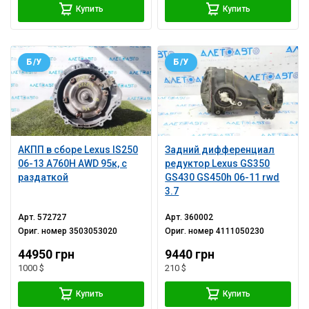
Купить
Купить
Б/У
Б/У
АКПП в сборе Lexus IS250
Задний дифференциал
06-13 A760H AWD 95к, с
редуктор Lexus GS350
раздаткой
GS430 GS450h 06-11 rwd
3.7
Арт.
572727
Арт.
360002
Ориг. номер
3503053020
Ориг. номер
4111050230
44950 грн
9440 грн
1000 $
210 $
Купить
Купить