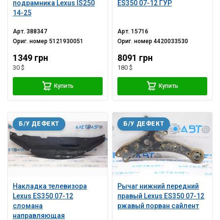
подрамника Lexus IS250
ES350 07-12 ГУР
14-25
Арт.
388347
Арт.
15716
Ориг. номер
5121930051
Ориг. номер
4420033530
1349 грн
8091 грн
30 $
180 $
Купить
Купить
Б/У ДЕФЕКТ
Б/У ДЕФЕКТ
Накладка телевизора
Рычаг нижний передний
Lexus ES350 07-12
правый Lexus ES350 07-12
сломана
ржавый порван сайлент
направляющая