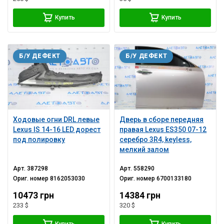
Купить
Купить
Б/У ДЕФЕКТ
Б/У ДЕФЕКТ
Ходовые огни DRL левые
Дверь в сборе передняя
Lexus IS 14-16 LED дорест
правая Lexus ES350 07-12
под полировку
серебро 3R4, keyless,
мелкий залом
Арт.
387298
Арт.
558290
Ориг. номер
8162053030
Ориг. номер
6700133180
10473 грн
14384 грн
233 $
320 $
Купить
Купить