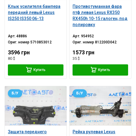
Клык усилителя бампера
Противотуманная фара
передний левый Lexus
птф левая Lexus RX350
IS250 IS350 06-13
RX450h 10-15 галоген, под
полировку
Арт.
48886
Арт.
954952
Ориг. номер
5710853012
Ориг. номер
812200D042
3596 грн
1573 грн
80 $
35 $
Купить
Купить
Б/У
Б/У
Защита переднего
Рейка рулевая Lexus