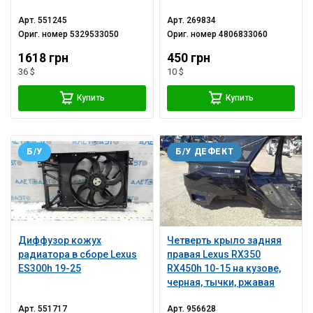
Арт.
551245
Арт.
269834
Ориг. номер
5329533050
Ориг. номер
4806833060
1618 грн
450 грн
36 $
10 $
Купить
Купить
Б/У
Б/У ДЕФЕКТ
Диффузор кожух
Четверть крыло задняя
радиатора в сборе Lexus
правая Lexus RX350
ES300h 19-25
RX450h 10-15 на кузове,
черная, тычки, ржавая
Арт.
551717
Арт.
956628