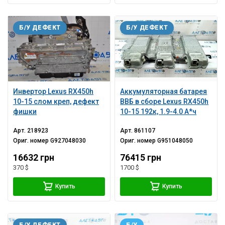
Б/У ДЕФЕКТ
Б/У ДЕФЕКТ
Инвертор Lexus RX450h
Аккумуляторная батарея
10-15 слом креп, дефект
ВВБ в сборе Lexus RX450h
фишки
10-15 192к, 1.9-4.0 А*ч
Арт.
218923
Арт.
861107
Ориг. номер
G927048030
Ориг. номер
G951048050
16632 грн
76415 грн
370 $
1700 $
Купить
Купить
Б/У ДЕФЕКТ
Б/У