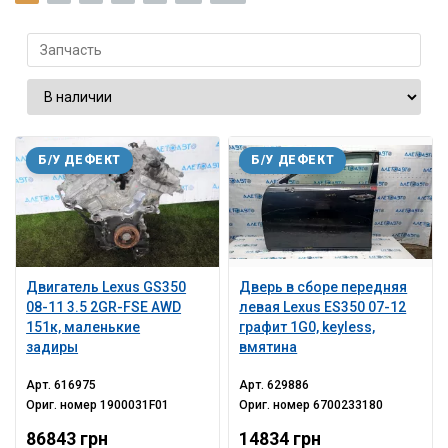
Б/У ДЕФЕКТ
Б/У ДЕФЕКТ
Двигатель Lexus GS350
Дверь в сборе передняя
08-11 3.5 2GR-FSE AWD
левая Lexus ES350 07-12
151к, маленькие
графит 1G0, keyless,
задиры
вмятина
Арт.
616975
Арт.
629886
Ориг. номер
1900031F01
Ориг. номер
6700233180
86843 грн
14834 грн