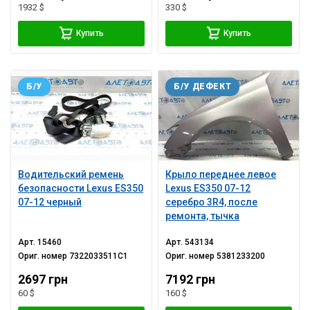
1932 $
330 $
Купить
Купить
Б/У
Б/У ДЕФЕКТ
Водительский ремень
Крыло переднее левое
безопасности Lexus ES350
Lexus ES350 07-12
07-12 черный
серебро 3R4, после
ремонта, тычка
Арт.
15460
Арт.
543134
Ориг. номер
7322033511C1
Ориг. номер
5381233200
2697 грн
7192 грн
60 $
160 $