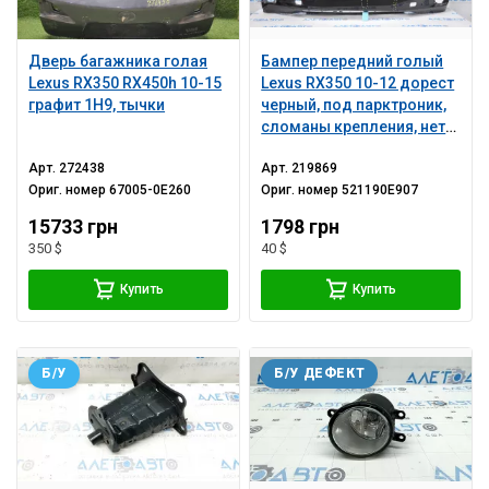
Дверь багажника голая
Бампер передний голый
Lexus RX350 RX450h 10-15
Lexus RX350 10-12 дорест
графит 1H9, тычки
черный, под парктроник,
сломаны крепления, нет
правой части, замят,
Арт.
272438
Арт.
219869
надрывы
Ориг. номер
67005-0E260
Ориг. номер
521190E907
15733 грн
1798 грн
350 $
40 $
Купить
Купить
Б/У
Б/У ДЕФЕКТ