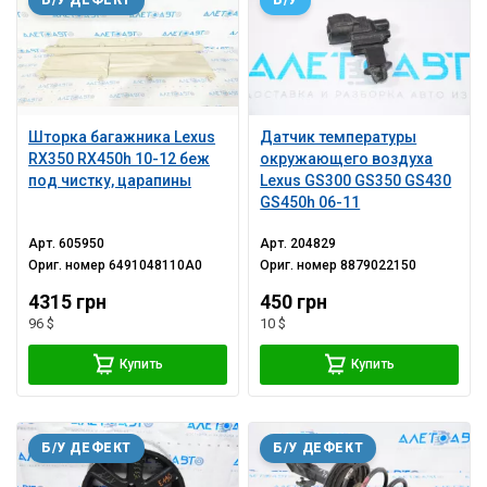
Шторка багажника Lexus
Датчик температуры
RX350 RX450h 10-12 беж
окружающего воздуха
под чистку, царапины
Lexus GS300 GS350 GS430
GS450h 06-11
Арт.
605950
Арт.
204829
Ориг. номер
6491048110A0
Ориг. номер
8879022150
4315 грн
450 грн
96 $
10 $
Купить
Купить
Б/У ДЕФЕКТ
Б/У ДЕФЕКТ