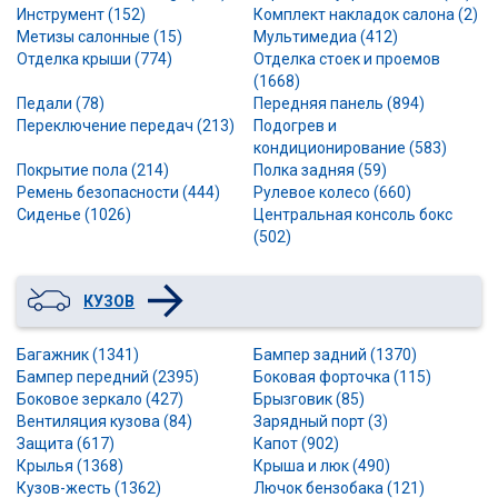
Инструмент (152)
Комплект накладок салона (2)
Метизы салонные (15)
Мультимедиа (412)
Отделка крыши (774)
Отделка стоек и проемов
(1668)
Педали (78)
Передняя панель (894)
Переключение передач (213)
Подогрев и
кондиционирование (583)
Покрытие пола (214)
Полка задняя (59)
Ремень безопасности (444)
Рулевое колесо (660)
Сиденье (1026)
Центральная консоль бокс
(502)
КУЗОВ
Багажник (1341)
Бампер задний (1370)
Бампер передний (2395)
Боковая форточка (115)
Боковое зеркало (427)
Брызговик (85)
Вентиляция кузова (84)
Зарядный порт (3)
Защита (617)
Капот (902)
Крылья (1368)
Крыша и люк (490)
Кузов-жесть (1362)
Лючок бензобака (121)