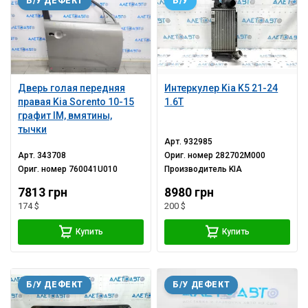
Б/У ДЕФЕКТ
Б/У
Дверь голая передняя
Интеркулер Kia K5 21-24
правая Kia Sorento 10-15
1.6T
графит IM, вмятины,
тычки
Арт.
932985
Арт.
343708
Ориг. номер
282702M000
Ориг. номер
760041U010
Производитель
KIA
7813 грн
8980 грн
174 $
200 $
Купить
Купить
Б/У ДЕФЕКТ
Б/У ДЕФЕКТ