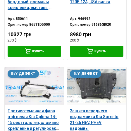
бордовый, сломаны
120В 12А, USA вилка
крепления, вмятины,
царапины
Арт.
850611
Арт.
946992
Ориг. номер
86511D5000
Ориг. номер
91686GI020
10327 грн
8980 грн
230 $
200 $
Купить
Купить
Б/У ДЕФЕКТ
Б/У ДЕФЕКТ
Противотуманная фара
Защита переднего
птф левая Kia Optima 14-
подрамника Kia Sorento
15 рест галоген, сломано
21-26 HEV, PHEV
крепление и регулировка,
надрывы