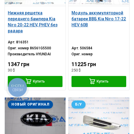
Нижняя решетка
Модуль аккумуляторной
переднего бампера Kia
батареи ВВБ Kia Niro 17-22
Niro 20-22 HEV, PHEV без
HEV 60В
радара
Арт.
816351
Ориг. номер
86561G5500
Арт.
506584
Производитель
HYUNDAI
Ориг. номер
1347 грн
11225 грн
30 $
250 $
Купить
Купить
КНОПКА
СВЯЗИ
НОВЫЙ ОРИГИНАЛ
Б/У