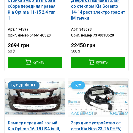
Стойка амортизатора в
Дверь багажника голая
сборе передняя правая
со стеклом Kia Sorento
Kia Optima 11-15 2.4 тип
14-14 рест электро графит
1
IM тычки
Арт.
174599
Арт.
343693
Ориг. номер
546614C320
Ориг. номер
737001U520
2694 грн
22450 грн
60 $
500 $
Купить
Купить
Б/У ДЕФЕКТ
Б/У
Бампер передний голый
Зарядное устройство от
Kia Optima 16-18 USA built,
сети Kia Niro 23-26 PHEV,