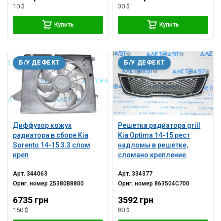
10 $
30 $
Купить
Купить
Б/У ДЕФЕКТ
Б/У ДЕФЕКТ
Диффузор кожух
Решетка радиатора grill
радиатора в сборе Kia
Kia Optima 14-15 рест
Sorento 14-15 3.3 слом
надломы в решетке,
креп
сломано крепление
Арт.
344063
Арт.
334377
Ориг. номер
25380B8800
Ориг. номер
863504C700
6735 грн
3592 грн
150 $
80 $