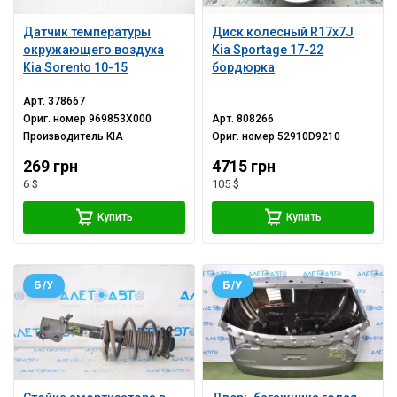
Датчик температуры
Диск колесный R17x7J
окружающего воздуха
Kia Sportage 17-22
Kia Sorento 10-15
бордюрка
Арт.
378667
Ориг. номер
969853X000
Арт.
808266
Производитель
KIA
Ориг. номер
52910D9210
269 грн
4715 грн
6 $
105 $
Купить
Купить
Б/У
Б/У