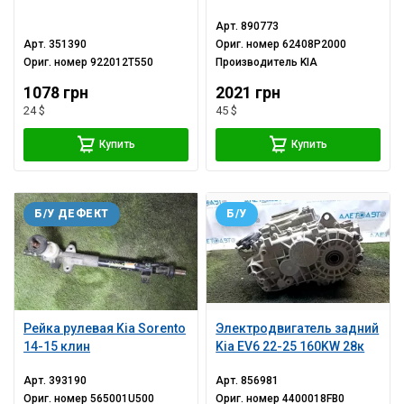
песок
Арт.
890773
Арт.
351390
Ориг. номер
62408P2000
Ориг. номер
922012T550
Производитель
KIA
1078 грн
2021 грн
24 $
45 $
Купить
Купить
Б/У ДЕФЕКТ
Б/У
Рейка рулевая Kia Sorento
Электродвигатель задний
14-15 клин
Kia EV6 22-25 160KW 28к
Арт.
393190
Арт.
856981
Ориг. номер
565001U500
Ориг. номер
4400018FB0