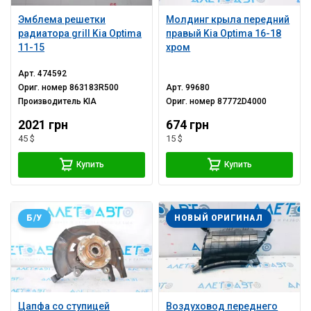
Эмблема решетки
Молдинг крыла передний
радиатора grill Kia Optima
правый Kia Optima 16-18
11-15
хром
Арт.
474592
Ориг. номер
863183R500
Арт.
99680
Производитель
KIA
Ориг. номер
87772D4000
2021 грн
674 грн
45 $
15 $
Купить
Купить
Б/У
НОВЫЙ ОРИГИНАЛ
Цапфа со ступицей
Воздуховод переднего