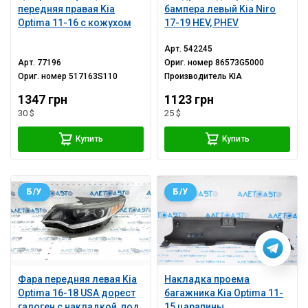
передняя правая Kia
бампера левый Kia Niro
Optima 11-16 с кожухом
17-19 HEV, PHEV
Арт.
542245
Арт.
77196
Ориг. номер
86573G5000
Ориг. номер
517163S110
Производитель
KIA
1347 грн
1123 грн
30 $
25 $
Купить
Купить
Б/У
Б/У
Фара передняя левая Kia
Накладка проема
Optima 16-18 USA дорест
багажника Kia Optima 11-
галоген с накладкой, под
15 царапины