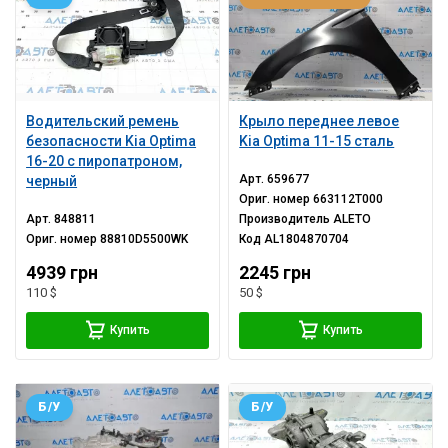
Водительский ремень
Крыло переднее левое
безопасности Kia Optima
Kia Optima 11-15 сталь
16-20 с пиропатроном,
Арт.
659677
черный
Ориг. номер
663112T000
Арт.
848811
Производитель
ALETO
Ориг. номер
88810D5500WK
Код
AL1804870704
4939 грн
2245 грн
110 $
50 $
Купить
Купить
Б/У
Б/У