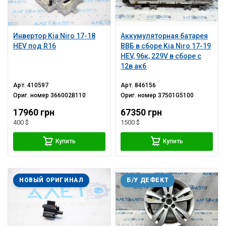
Инвертор Kia Niro 17-18
Аккумуляторная батарея
HEV под R16
ВВБ в сборе Kia Niro 17-19
HEV, 96к, 229V в сборе с
12в акб
Арт.
410597
Арт.
846156
Ориг. номер
366002B110
Ориг. номер
37501G5100
17960 грн
67350 грн
400 $
1500 $
Купить
Купить
НОВЫЙ ОРИГИНАЛ
Б/У ДЕФЕКТ