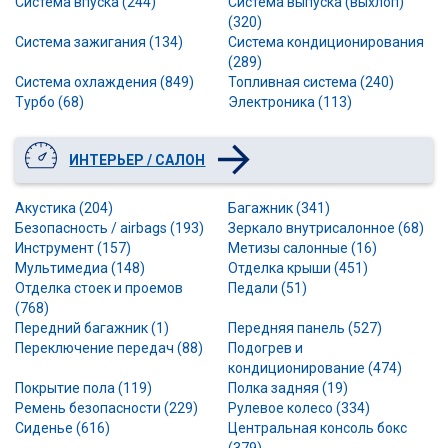
Система впуска (244)
Система выпуска (выхлоп)
(320)
Система зажигания (134)
Система кондиционирования
(289)
Система охлаждения (849)
Топливная система (240)
Турбо (68)
Электроника (113)
ИНТЕРЬЕР / САЛОН
Акустика (204)
Багажник (341)
Безопасность / airbags (193)
Зеркало внутрисалонное (68)
Инструмент (157)
Метизы салонные (16)
Мультимедиа (148)
Отделка крыши (451)
Отделка стоек и проемов
Педали (51)
(768)
Передний багажник (1)
Передняя панель (527)
Переключение передач (88)
Подогрев и
кондиционирование (474)
Покрытие пола (119)
Полка задняя (19)
Ремень безопасности (229)
Рулевое колесо (334)
Сиденье (616)
Центральная консоль бокс
(379)