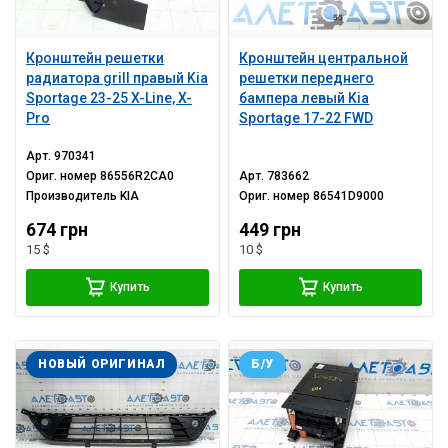
Кронштейн решетки
Кронштейн центральной
радиатора grill правый Kia
решетки переднего
Sportage 23-25 X-Line, X-
бампера левый Kia
Pro
Sportage 17-22 FWD
Арт.
970341
Ориг. номер
86556R2CA0
Арт.
783662
Производитель
KIA
Ориг. номер
86541D9000
674 грн
449 грн
15 $
10 $
Купить
Купить
НОВЫЙ ОРИГИНАЛ
Б/У