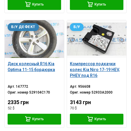
Купить
Купить
Б/У ДЕФЕКТ
Б/У
Диск колесный R16 Kia
Компрессор подкачки
Optima 11-15 бордюрка
колес Kia Niro 17-19 HEV,
PHEV под R16
Арт.
147772
Арт.
956608
Ориг. номер
529104C170
Ориг. номер
52933A2000
2335 грн
3143 грн
52 $
70 $
Купить
Купить