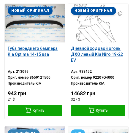
НОВЫЙ ОРИГИНАЛ
НОВЫЙ ОРИГИНАЛ
Губа переднего бампера
Дневной ходовой огонь
Kia Optima 14-15 usa
ДХО левый Kia Niro 19-22
EV
Арт.
213099
Арт.
938452
Ориг. номер
865912T500
Ориг. номер
92207Q4000
Производитель
KIA
Производитель
KIA
943 грн
14682 грн
21 $
327 $
Купить
Купить