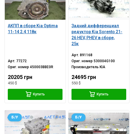
АКПП в сборе Kia Optima
Задний дифференциал
11-14 2.4 118к
редуктор Kia Sorento 21-
26 HEV, PHEV в сборе,
25к
Арт.
891168
Арт.
77272
Ориг. номер
530004G100
Ориг. номер
450003BBE0R
Производитель
KIA
20205 грн
24695 грн
450 $
550 $
Купить
Купить
Б/У
Б/У