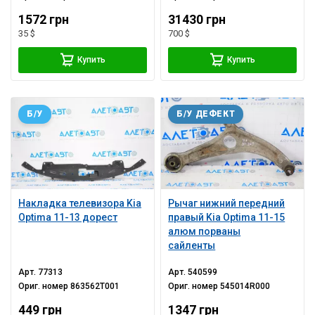
1572 грн
31430 грн
35 $
700 $
Купить
Купить
Б/У
Б/У ДЕФЕКТ
Накладка телевизора Kia
Рычаг нижний передний
Optima 11-13 дорест
правый Kia Optima 11-15
алюм порваны
сайленты
Арт.
77313
Арт.
540599
Ориг. номер
863562T001
Ориг. номер
545014R000
449 грн
1347 грн