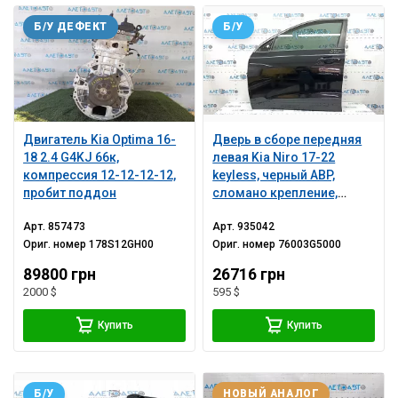
Б/У ДЕФЕКТ
Б/У
Двигатель Kia Optima 16-
Дверь в сборе передняя
18 2.4 G4KJ 66к,
левая Kia Niro 17-22
компрессия 12-12-12-12,
keyless, черный АВP,
пробит поддон
сломано крепление,
царапины на накладке
Арт.
857473
Арт.
935042
Ориг. номер
178S12GH00
Ориг. номер
76003G5000
89800 грн
26716 грн
2000 $
595 $
Купить
Купить
Б/У
НОВЫЙ АНАЛОГ