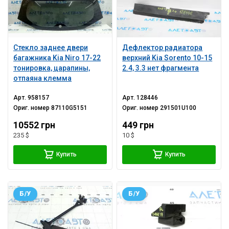
Стекло заднее двери
Дефлектор радиатора
багажника Kia Niro 17-22
верхний Kia Sorento 10-15
тонировка, царапины,
2.4, 3.3 нет фрагмента
отпаяна клемма
Арт.
958157
Арт.
128446
Ориг. номер
87110G5151
Ориг. номер
291501U100
10552 грн
449 грн
235 $
10 $
Купить
Купить
Б/У
Б/У