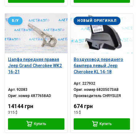
Б/У
НОВЫЙ ОРИГИНАЛ
Цапфа передняя правая
Воздуховод переднего
Jeep Grand Cherokee WK2
бампера левый Jeep
16-21
Cherokee KL 14-18
Арт.
227932
Арт.
92083
Ориг. номер
68205073AB
Ориг. номер
4877658AD
Производитель
CHRYSLER
14144 грн
674 грн
315 $
15 $
Купить
Купить