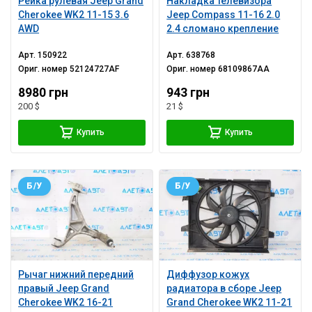
Рейка рулевая Jeep Grand
Накладка телевизора
Cherokee WK2 11-15 3.6
Jeep Compass 11-16 2.0
AWD
2.4 сломано крепление
Арт.
150922
Арт.
638768
Ориг. номер
52124727AF
Ориг. номер
68109867AA
8980 грн
943 грн
200 $
21 $
Купить
Купить
Б/У
Б/У
Рычаг нижний передний
Диффузор кожух
правый Jeep Grand
радиатора в сборе Jeep
Cherokee WK2 16-21
Grand Cherokee WK2 11-21