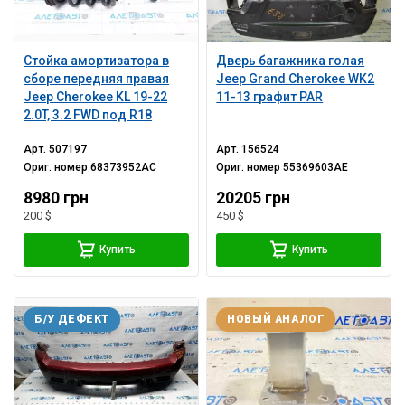
Стойка амортизатора в
Дверь багажника голая
сборе передняя правая
Jeep Grand Cherokee WK2
Jeep Cherokee KL 19-22
11-13 графит PAR
2.0T, 3.2 FWD под R18
Арт.
507197
Арт.
156524
Ориг. номер
68373952AC
Ориг. номер
55369603AE
8980 грн
20205 грн
200 $
450 $
Купить
Купить
Б/У ДЕФЕКТ
НОВЫЙ АНАЛОГ