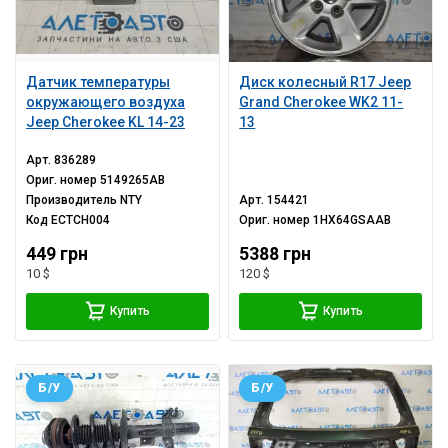
Датчик температуры
Диск колесный R17 Jeep
окружающего воздуха
Grand Cherokee WK2 11-
Jeep Cherokee KL 14-23
13
Арт.
836289
Ориг. номер
5149265AB
Производитель
NTY
Арт.
154421
Код
ECTCH004
Ориг. номер
1HX64GSAAB
449 грн
5388 грн
10 $
120 $
Купить
Купить
Б/У
Б/У