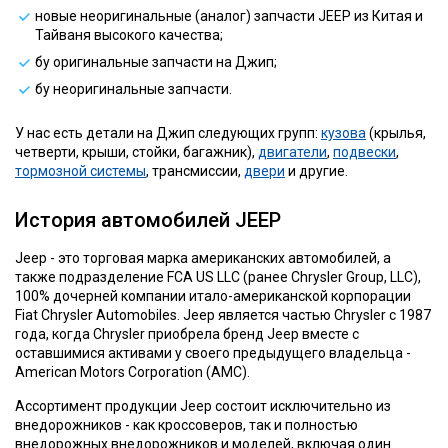
новые неоригинальные (аналог) запчасти JEEP из Китая и
Тайваня высокого качества;
бу оригинальные запчасти на Джип;
бу неоригинальные запчасти.
У нас есть детали на Джип следующих групп:
кузова
(крылья,
четверти, крыши, стойки, багажник),
двигатели
,
подвески
,
тормозной системы
, трансмиссии,
двери
и другие.
История автомобилей JEEP
Jeep - это торговая марка американских автомобилей, а
также подразделение FCA US LLC (ранее Chrysler Group, LLC),
100% дочерней компании итало-американской корпорации
Fiat Chrysler Automobiles. Jeep является частью Chrysler с 1987
года, когда Chrysler приобрела бренд Jeep вместе с
оставшимися активами у своего предыдущего владельца -
American Motors Corporation (AMC).
Ассортимент продукции Jeep состоит исключительно из
внедорожников - как кроссоверов, так и полностью
внедорожных внедорожников и моделей, включая один