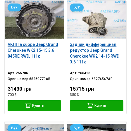
Б/У
Б/У
АКПП в сборе Jeep Grand
Задний дифференциал
Cherokee WK2 15-15 3.6
редуктор Jeep Grand
845RE RWD, 111к
Cherokee WK2 14-15 RWD
3.6 111к
Арт.
266706
Арт.
266426
Ориг. номер
68260779AB
Ориг. номер
68274547AB
31430 грн
15715 грн
700 $
350 $
Купить
Купить
Б/У
Б/У