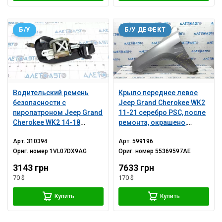
Б/У
Б/У ДЕФЕКТ
Водительский ремень
Крыло переднее левое
безопасности с
Jeep Grand Cherokee WK2
пиропатроном Jeep Grand
11-21 серебро PSC, после
Cherokee WK2 14-18
ремонта, окрашено,
черный
тычка, ржавчина
Арт.
310394
Арт.
599196
Ориг. номер
1VL07DX9AG
Ориг. номер
55369597AE
3143 грн
7633 грн
70 $
170 $
Купить
Купить