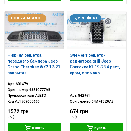
НОВЫЙ АНАЛОГ
Б/У ДЕФЕКТ
Нижняя решетка
Элемент решетки
переднего бампера Jeep
радиатора grill Jeep
Grand Cherokee WK2 17-21
Cherokee KL 19-23 4 рест,
закрытая
хром, сломано
крепление
Арт.
601479
Ориг. номер
68310777AB
Производитель
ALETO
Арт.
842961
Код
AL1709650605
Ориг. номер
6FM74SZ0AB
1572 грн
674 грн
35 $
15 $
Купить
Купить