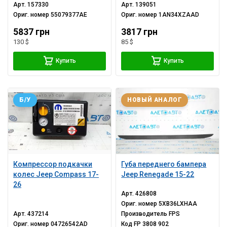
Арт.
157330
Арт.
139051
Ориг. номер
55079377AE
Ориг. номер
1AN34XZAAD
5837 грн
3817 грн
130 $
85 $
Купить
Купить
Б/У
НОВЫЙ АНАЛОГ
Компрессор подкачки
Губа переднего бампера
колес Jeep Compass 17-
Jeep Renegade 15-22
26
Арт.
426808
Ориг. номер
5XB36LXHAA
Арт.
437214
Производитель
FPS
Ориг. номер
04726542AD
Код
FP 3808 902