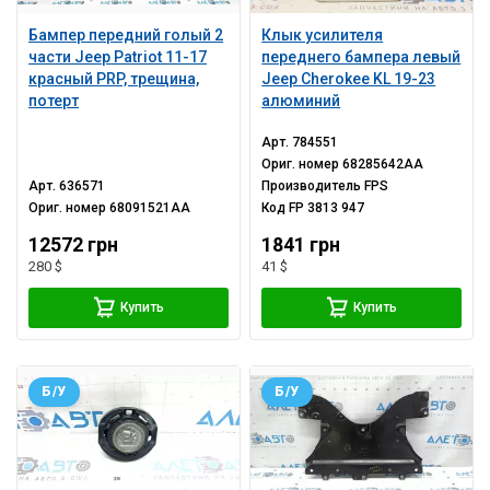
Бампер передний голый 2
Клык усилителя
части Jeep Patriot 11-17
переднего бампера левый
красный PRP, трещина,
Jeep Cherokee KL 19-23
потерт
алюминий
Арт.
784551
Ориг. номер
68285642AA
Арт.
636571
Производитель
FPS
Ориг. номер
68091521AA
Код
FP 3813 947
12572 грн
1841 грн
280 $
41 $
Купить
Купить
Б/У
Б/У