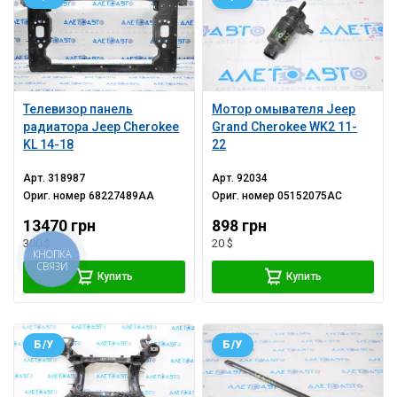
Телевизор панель
Мотор омывателя Jeep
радиатора Jeep Cherokee
Grand Cherokee WK2 11-
KL 14-18
22
Арт.
318987
Арт.
92034
Ориг. номер
68227489AA
Ориг. номер
05152075AC
13470 грн
898 грн
300 $
20 $
КНОПКА
СВЯЗИ
Купить
Купить
Б/У
Б/У