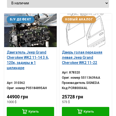
Б/У ДЕФЕКТ
НОВЫЙ АНАЛОГ
Двигатель Jeep Grand
Дверь голая передняя
Cherokee WK2 11-14 3.6,
левая Jeep Grand
120к, задиры в 1
Cherokee WK2 11-22
цилиндре
Арт.
878320
Ориг. номер
55113639AA
Арт.
310362
Производитель
SIGNEDA
Ориг. номер
P05184895AH
Код
PCR80004AL
44900 грн
25728 грн
1000 $
573 $
Купить
Купить