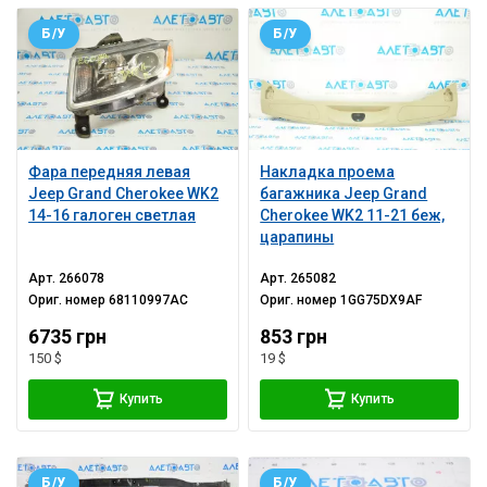
Б/У
Б/У
Фара передняя левая
Накладка проема
Jeep Grand Cherokee WK2
багажника Jeep Grand
14-16 галоген светлая
Cherokee WK2 11-21 беж,
царапины
Арт.
266078
Арт.
265082
Ориг. номер
68110997AC
Ориг. номер
1GG75DX9AF
6735 грн
853 грн
150 $
19 $
Купить
Купить
Б/У
Б/У