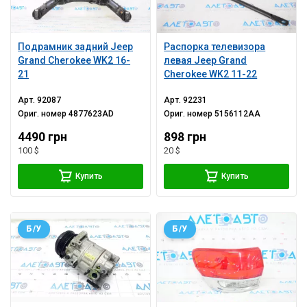
Подрамник задний Jeep
Распорка телевизора
Grand Cherokee WK2 16-
левая Jeep Grand
21
Cherokee WK2 11-22
Арт.
92087
Арт.
92231
Ориг. номер
4877623AD
Ориг. номер
5156112AA
4490 грн
898 грн
100 $
20 $
Купить
Купить
Б/У
Б/У