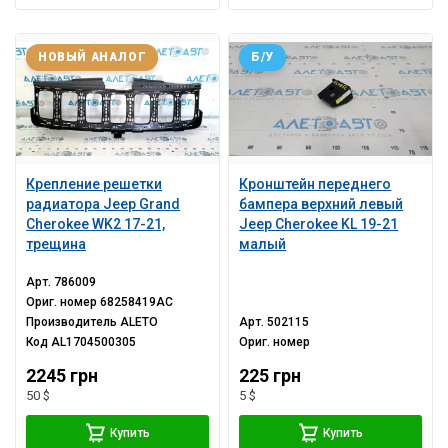
НОВЫЙ АНАЛОГ
Б/У
Крепление решетки
Кронштейн переднего
радиатора Jeep Grand
бампера верхний левый
Cherokee WK2 17-21,
Jeep Cherokee KL 19-21
трещина
малый
Арт.
786009
Ориг. номер
68258419AC
Производитель
ALETO
Арт.
502115
Код
AL1704500305
Ориг. номер
2245 грн
225 грн
50 $
5 $
Купить
Купить