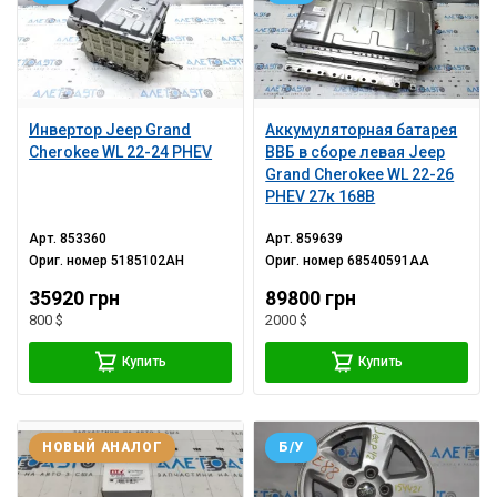
Инвертор Jeep Grand
Аккумуляторная батарея
Cherokee WL 22-24 PHEV
ВВБ в сборе левая Jeep
Grand Cherokee WL 22-26
PHEV 27к 168В
Арт.
853360
Арт.
859639
Ориг. номер
5185102AH
Ориг. номер
68540591AA
35920 грн
89800 грн
800 $
2000 $
Купить
Купить
НОВЫЙ АНАЛОГ
Б/У