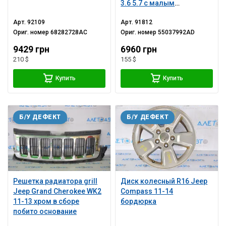
3.6 5.7 с малым
мотором
Арт.
92109
Арт.
91812
Ориг. номер
68282728AC
Ориг. номер
55037992AD
9429 грн
6960 грн
210 $
155 $
Купить
Купить
Б/У ДЕФЕКТ
Б/У ДЕФЕКТ
Решетка радиатора grill
Диск колесный R16 Jeep
Jeep Grand Cherokee WK2
Compass 11-14
11-13 хром в сборе
бордюрка
побито основание