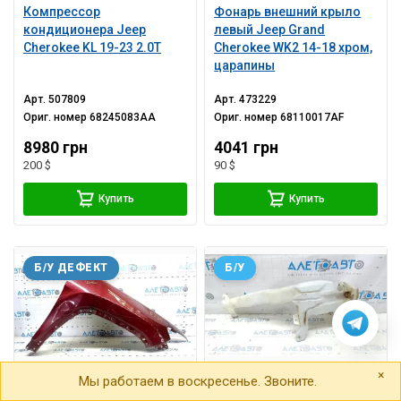
Компрессор
Фонарь внешний крыло
кондиционера Jeep
левый Jeep Grand
Cherokee KL 19-23 2.0T
Cherokee WK2 14-18 хром,
царапины
Арт.
507809
Арт.
473229
Ориг. номер
68245083AA
Ориг. номер
68110017AF
8980 грн
4041 грн
200 $
90 $
Купить
Купить
Б/У ДЕФЕКТ
Б/У
×
Мы работаем в воскресенье. Звоните.
Крыло переднее правое
Бачок омывателя Jeep
Jeep Cherokee KL 19-23
Grand Cherokee WK2 11-22