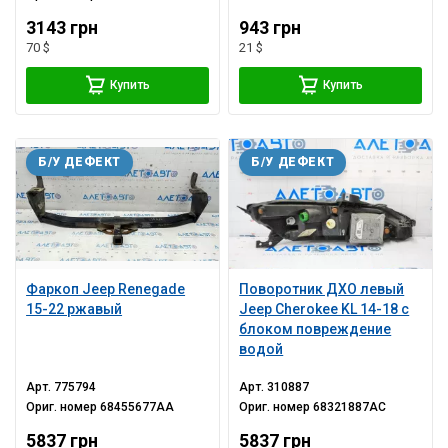
3143 грн
943 грн
70 $
21 $
Купить
Купить
Б/У ДЕФЕКТ
Б/У ДЕФЕКТ
Фаркоп Jeep Renegade
Поворотник ДХО левый
15-22 ржавый
Jeep Cherokee KL 14-18 с
блоком повреждение
водой
Арт.
775794
Арт.
310887
Ориг. номер
68455677AA
Ориг. номер
68321887AC
5837 грн
5837 грн