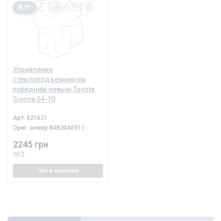
Б/У
Управление
стеклоподъемником
передним левым Toyota
Sienna 04-10
Арт.
521621
Ориг. номер
84820AE011
2245 грн
50 $
Нет
в наличии