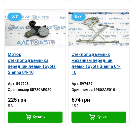
Б/У
Б/У
Мотор
Стеклоподъемник
стеклоподъемника
механизм передний
передний левый Toyota
левый Toyota Sienna 04-
Sienna 04-10
10
Арт.
597428
Арт.
597427
Ориг. номер
85720AE020
Ориг. номер
69802AE010
225 грн
674 грн
5 $
15 $
Купить
Купить