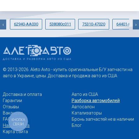
62940-AA030
538080c011
75310-47020
64401-06A4
‹
›
© 2013-2026. Aleto Avto - купить оригинальные Б/У запчасти на
авто в Украине, цены. Доставка и продажа авто из США
Доставка и оплата
Авто из США
Гарантии
Разборка автомобилей
Отзывы
Автосалон
Вакансии
Катализаторы
FAQ
Бронь запчастей не в наличии
КНОПКА
СВЯЗИ
Наши адреса
Блог
Карта сайта