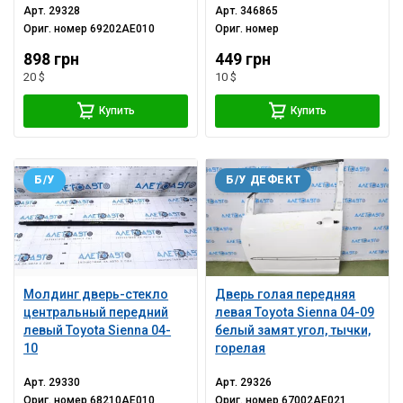
Арт.
29328
Арт.
346865
Ориг. номер
69202AE010
Ориг. номер
898 грн
449 грн
20 $
10 $
Купить
Купить
Б/У
Б/У ДЕФЕКТ
Молдинг дверь-стекло
Дверь голая передняя
центральный передний
левая Toyota Sienna 04-09
левый Toyota Sienna 04-
белый замят угол, тычки,
10
горелая
Арт.
29330
Арт.
29326
Ориг. номер
68210AE010
Ориг. номер
67002AE021