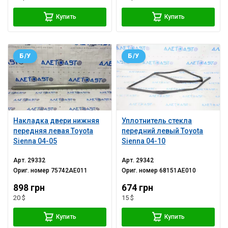
Купить
Купить
Б/У
Б/У
Накладка двери нижняя
Уплотнитель стекла
передняя левая Toyota
передний левый Toyota
Sienna 04-05
Sienna 04-10
Арт.
29332
Арт.
29342
Ориг. номер
75742AE011
Ориг. номер
68151AE010
898 грн
674 грн
20 $
15 $
Купить
Купить