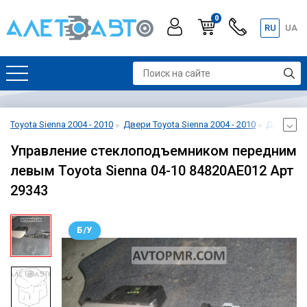
0
RU
UA
Toyota Sienna 2004 - 2010
Двери Toyota Sienna 2004 - 2010
Дверь пер
Управление стеклоподъемником передним
левым Toyota Sienna 04-10 84820AE012 Арт
29343
Б/У