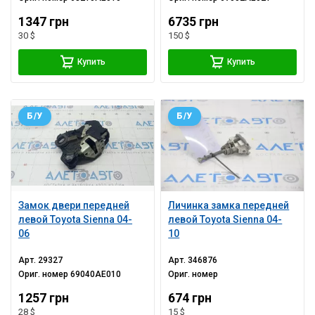
1347 грн
6735 грн
30 $
150 $
Купить
Купить
Б/У
Б/У
Замок двери передней
Личинка замка передней
левой Toyota Sienna 04-
левой Toyota Sienna 04-
06
10
Арт.
29327
Арт.
346876
Ориг. номер
69040AE010
Ориг. номер
1257 грн
674 грн
28 $
15 $