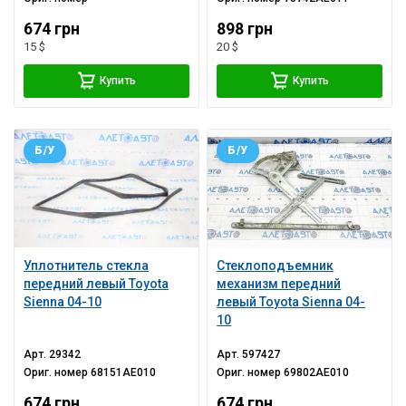
674 грн
898 грн
15 $
20 $
Купить
Купить
Б/У
Б/У
Уплотнитель стекла
Стеклоподъемник
передний левый Toyota
механизм передний
Sienna 04-10
левый Toyota Sienna 04-
10
Арт.
29342
Арт.
597427
Ориг. номер
68151AE010
Ориг. номер
69802AE010
674 грн
674 грн