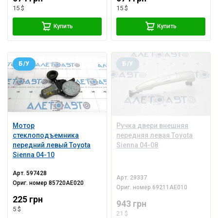
15 $
15 $
Купить
Купить
Б/У
Б/У
Мотор
Ручка двери внешняя
стеклоподъемника
передняя левая Toyota
передний левый Toyota
Sienna 04-08
Sienna 04-10
Арт.
597428
Арт.
29337
Ориг. номер
85720AE020
Ориг. номер
69211AE010
225 грн
943 грн
5 $
21 $