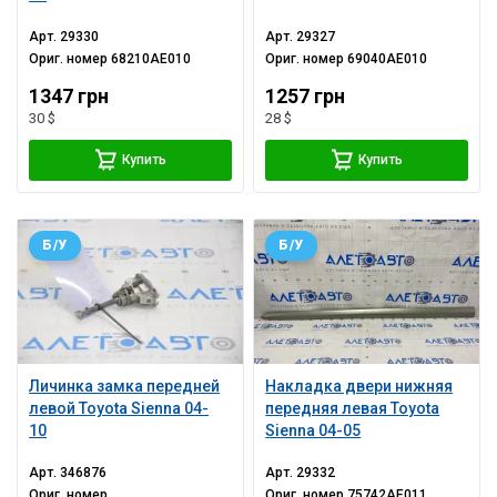
Арт.
29330
Арт.
29327
Ориг. номер
68210AE010
Ориг. номер
69040AE010
1347 грн
1257 грн
30 $
28 $
Купить
Купить
Б/У
Б/У
Личинка замка передней
Накладка двери нижняя
левой Toyota Sienna 04-
передняя левая Toyota
10
Sienna 04-05
Арт.
346876
Арт.
29332
Ориг. номер
Ориг. номер
75742AE011