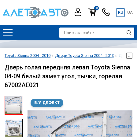
0
RU
UA
Toyota Sienna 2004 - 2010
Двери Toyota Sienna 2004 - 2010
Дверь пер
Дверь голая передняя левая Toyota Sienna
04-09 белый замят угол, тычки, горелая
67002AE021
Б/У ДЕФЕКТ