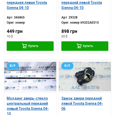
передняя левая Toyota
передней левой Toyota
Sienna 04-10
Sienna 04-10
Арт.
346865
Арт.
29328
Ориг. номер
Ориг. номер
69202AE010
449 грн
898 грн
10 $
20 $
Купить
Купить
Б/У
Б/У
Молдинг дверь-стекло
Замок двери передней
центральный передний
левой Toyota Sienna 04-
левый Toyota Sienna 04-
06
10