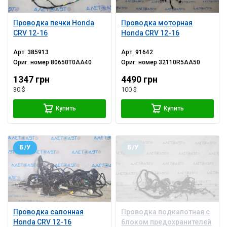
Проводка печки Honda
Проводка моторная
CRV 12-16
Honda CRV 12-16
Арт.
385913
Арт.
91642
Ориг. номер
80650T0AA40
Ориг. номер
32110R5AA50
1347 грн
4490 грн
30 $
100 $
Купить
Купить
Б/У
Б/У
Проводка салонная
Проводка подкапотная с
Honda CRV 12-16
блоком предохранителей