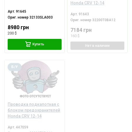
Honda CRV 12-14
Арт.
91645
Арт.
91643
Ориг. номер
32133SLA003
Ориг. номер
32200T0BA12
8980 грн
7184 грн
200 $
160 $
Купить
Нет
в наличии
Б/У
Проводка подкапотная с
блоком предохранителей
Honda CRV 12-14
Арт.
447059