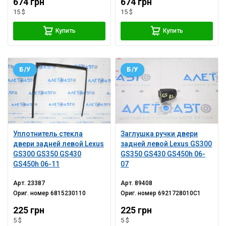
674 грн
674 грн
15 $
15 $
Купить
Купить
Б/У
Б/У
Уплотнитель стекла
Заглушка ручки двери
двери задней левой Lexus
задней левой Lexus GS300
GS300 GS350 GS430
GS350 GS430 GS450h 06-
GS450h 06-11
07
Арт.
23387
Арт.
89408
Ориг. номер
6815230110
Ориг. номер
6921728010C1
225 грн
225 грн
5 $
5 $