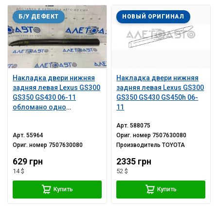
Б/У ДЕФЕКТ
НОВЫЙ ОРИГИНАЛ
Накладка двери нижняя
Накладка двери нижняя
задняя левая Lexus GS300
задняя левая Lexus GS300
GS350 GS430 06-11
GS350 GS430 GS450h 06-
обломано одно
11
крепление
Арт.
588075
Арт.
55964
Ориг. номер
7507630080
Ориг. номер
7507630080
Производитель
TOYOTA
629 грн
2335 грн
14 $
52 $
Купить
Купить