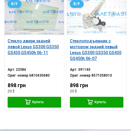
Б/У
Б/У
Стекло двери задней
Стеклоподъемник с
левой Lexus GS300 GS350
мотором задний левый
GS430 GS450h 06-11
Lexus GS300 GS350 GS430
GS450h 06-07
Арт.
23384
Арт.
391140
Ориг. номер
6810430680
Ориг. номер
8571058010
898 грн
898 грн
20 $
20 $
Купить
Купить