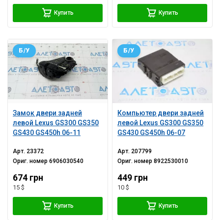
Купить
Купить
Б/У
Б/У
Замок двери задней
Компьютер двери задней
левой Lexus GS300 GS350
левой Lexus GS300 GS350
GS430 GS450h 06-11
GS430 GS450h 06-07
Арт.
23372
Арт.
207799
Ориг. номер
6906030540
Ориг. номер
8922530010
674 грн
449 грн
15 $
10 $
Купить
Купить