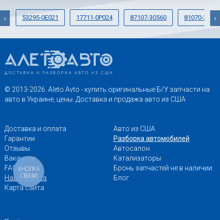
53295-0E021
17711-0P024
87107-30560
81070-33A6
‹
›
© 2013-2026. Aleto Avto - купить оригинальные Б/У запчасти на
авто в Украине, цены. Доставка и продажа авто из США
Доставка и оплата
Авто из США
Гарантии
Разборка автомобилей
Отзывы
Автосалон
Вакансии
Катализаторы
FAQ
Бронь запчастей не в наличии
КНОПКА
СВЯЗИ
Наши адреса
Блог
Карта сайта