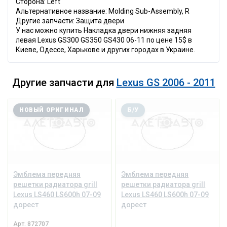
Сторона: Left
Альтернативное название: Molding Sub-Assembly, R
Другие запчасти: Защита двери
У нас можно купить Накладка двери нижняя задняя
левая Lexus GS300 GS350 GS430 06-11 по цене 15$ в
Киеве, Одессе, Харькове и других городах в Украине.
Другие запчасти для
Lexus GS 2006 - 2011
НОВЫЙ ОРИГИНАЛ
Б/У
Эмблема передняя
Эмблема передняя
решетки радиатора grill
решетки радиатора grill
Lexus LS460 LS600h 07-09
Lexus LS460 LS600h 07-09
дорест
дорест
Арт.
872707