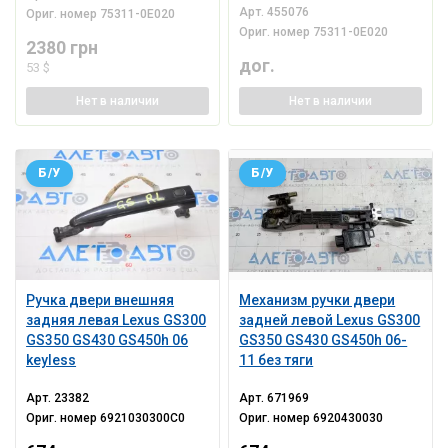
Арт.
455076
Ориг. номер
75311-0E020
Ориг. номер
75311-0E020
2380 грн
дог.
53 $
Нет
в наличии
Нет
в наличии
Б/У
Б/У
Ручка двери внешняя
Механизм ручки двери
задняя левая Lexus GS300
задней левой Lexus GS300
GS350 GS430 GS450h 06
GS350 GS430 GS450h 06-
keyless
11 без тяги
Арт.
23382
Арт.
671969
Ориг. номер
6921030300C0
Ориг. номер
6920430030