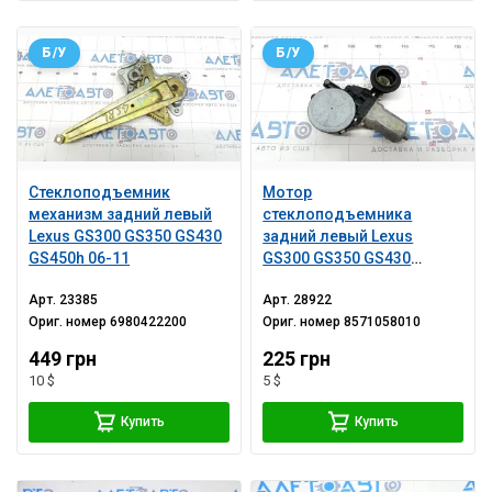
Б/У
Б/У
Стеклоподъемник
Мотор
механизм задний левый
стеклоподъемника
Lexus GS300 GS350 GS430
задний левый Lexus
GS450h 06-11
GS300 GS350 GS430
GS450h 06-07
Арт.
23385
Арт.
28922
Ориг. номер
6980422200
Ориг. номер
8571058010
449 грн
225 грн
10 $
5 $
Купить
Купить