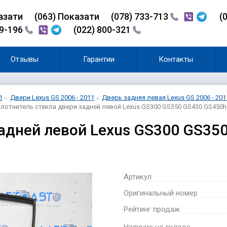
азати
(0
6
3)
Показати
(078) 733-713
(
99-196
(022) 800-321
Отзывы
Гарантии
Контакты
1
Двери Lexus GS 2006 - 2011
Дверь задняя левая Lexus GS 2006 - 201
плотнитель стекла двери задней левой Lexus GS300 GS350 GS430 GS450h
адней левой Lexus GS300 GS35
Артикул
Оригинальный номер
Рейтинг продаж