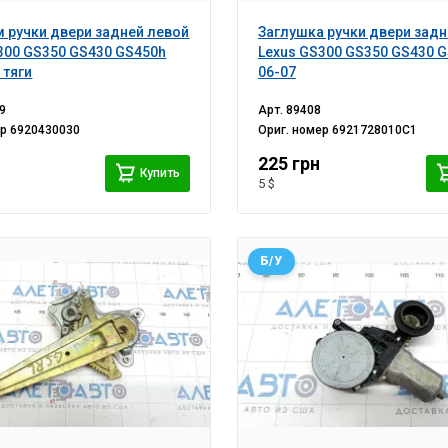
 ручки двери задней левой
Заглушка ручки двери задн
300 GS350 GS430 GS450h
Lexus GS300 GS350 GS430 
 тяги
06-07
9
Арт.
89408
ер
6920430030
Ориг. номер
6921728010C1
225 грн
Купить
5 $
Б/У