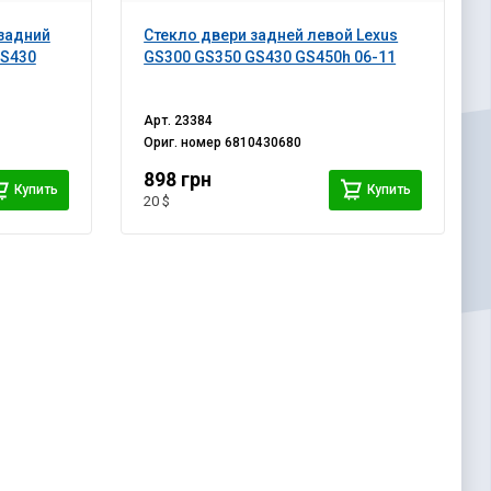
задний
Стекло двери задней левой Lexus
GS430
GS300 GS350 GS430 GS450h 06-11
Арт.
23384
Ориг. номер
6810430680
898 грн
Купить
Купить
20 $