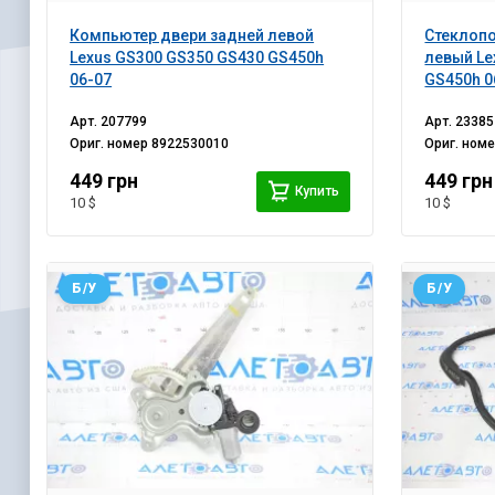
Компьютер двери задней левой
Стеклоп
Lexus GS300 GS350 GS430 GS450h
левый Le
06-07
GS450h 0
Арт.
207799
Арт.
23385
Ориг. номер
8922530010
Ориг. ном
449 грн
449 грн
Купить
10 $
10 $
Б/У
Б/У