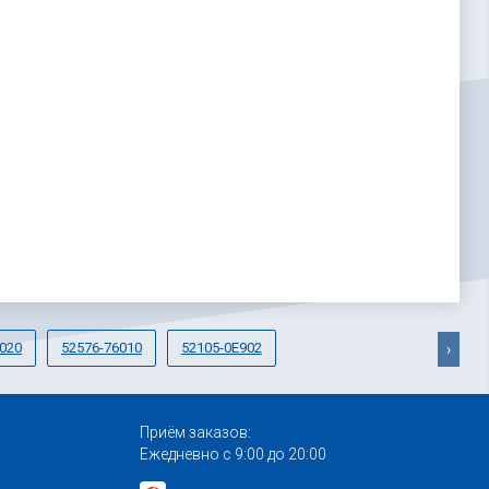
020
52576-76010
52105-0E902
›
Приём заказов:
Ежедневно с 9:00 до 20:00