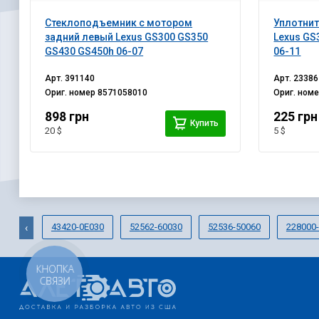
Стеклоподъемник с мотором
Уплотнит
задний левый Lexus GS300 GS350
Lexus GS
GS430 GS450h 06-07
06-11
Арт.
391140
Арт.
23386
Ориг. номер
8571058010
Ориг. ном
898 грн
225 грн
Купить
20 $
5 $
43420-0E030
52562-60030
52536-50060
228000
‹
КНОПКА
СВЯЗИ