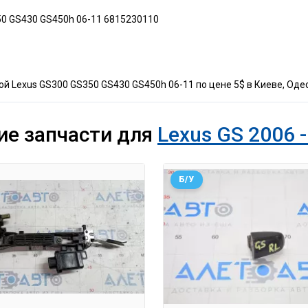
50 GS430 GS450h 06-11 6815230110
й Lexus GS300 GS350 GS430 GS450h 06-11 по цене 5$ в Киеве, Одес
ие запчасти для
Lexus GS 2006 -
Б/У