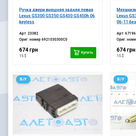
Ручка двери внешняя задняя левая
Механизм
Lexus GS300 GS350 GS430 GS450h 06
Lexus GS
keyless
06-11 без
Арт.
23382
Арт.
67196
Ориг. номер
6921030300C0
Ориг. ном
674 грн
674 грн
Купить
15 $
15 $
Б/У
Б/У