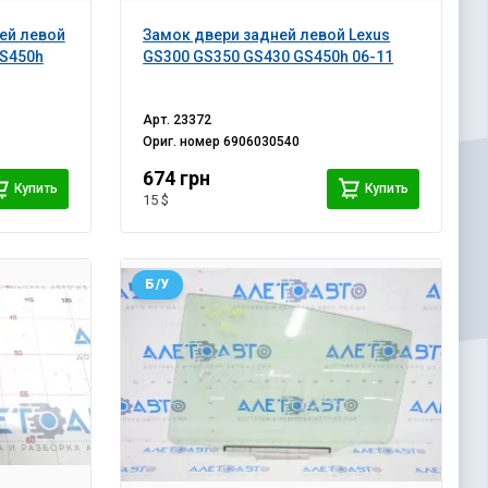
ей левой
Замок двери задней левой Lexus
GS450h
GS300 GS350 GS430 GS450h 06-11
Арт.
23372
Ориг. номер
6906030540
674 грн
Купить
Купить
15 $
Б/У