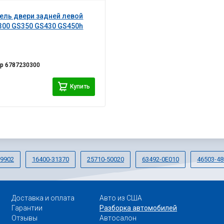
ель двери задней левой
300 GS350 GS430 GS450h
ер
6787230300
Купить
-9902
16400-31370
25710-50020
63492-0E010
46503-48
Доставка и оплата
Авто из США
Гарантии
Разборка автомобилей
Отзывы
Автосалон