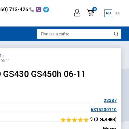
060) 713-426
0
RU
UA
1
 06-11
0 GS430 GS450h 06-11
23387
6815230110
5 (
3
оценки)