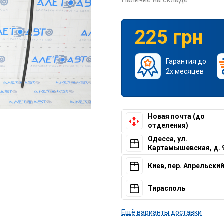
Наличие на складе
225 грн
Гарантия до
2х месяцев
Новая почта (до
отделения)
Одесса, ул.
Картамышевская, д. 
Киев, пер. Апрельский,
Тирасполь
Ещё варианты доставки