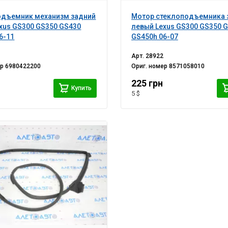
одъемник механизм задний
Мотор стеклоподъемника 
xus GS300 GS350 GS430
левый Lexus GS300 GS350 
6-11
GS450h 06-07
Арт.
28922
ер
6980422200
Ориг. номер
8571058010
225 грн
Купить
5 $