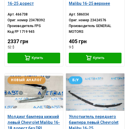
16-25 дорест
Malibu 16-25 верхнее
Арт.
466738
Арт.
586034
Ориг. номер
23478392
Ориг. номер
23424576
Производитель
FPS
Производитель
GENERAL
Код
FP 1719 945
MOTORS
2337 грн
405 грн
52 $
9 $
Купить
Купить
НОВЫЙ АНАЛОГ
Б/У
Молдинг бампера нижний
Уплотнитель переднего
левый Chevrolet Malibu 16-
бампера левый Chevrolet
18 дорест без DRL
Malibu 16-25