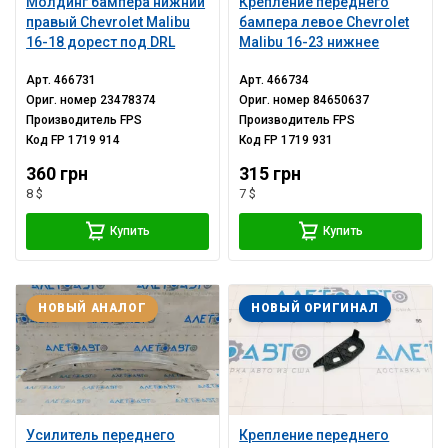
Молдинг бампера нижний
Крепление переднего
правый Chevrolet Malibu
бампера левое Chevrolet
16-18 дорест под DRL
Malibu 16-23 нижнее
Арт.
466731
Арт.
466734
Ориг. номер
23478374
Ориг. номер
84650637
Производитель
FPS
Производитель
FPS
Код
FP 1719 914
Код
FP 1719 931
360 грн
315 грн
8 $
7 $
Купить
Купить
НОВЫЙ АНАЛОГ
НОВЫЙ ОРИГИНАЛ
Усилитель переднего
Крепление переднего