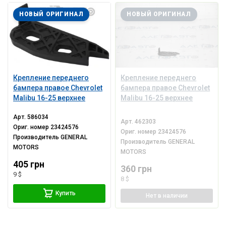
НОВЫЙ ОРИГИНАЛ
НОВЫЙ ОРИГИНАЛ
Крепление переднего
Крепление переднего
бампера правое Chevrolet
бампера правое Chevrolet
Malibu 16-25 верхнее
Malibu 16-25 верхнее
Арт.
586034
Арт.
462303
Ориг. номер
23424576
Ориг. номер
23424576
Производитель
GENERAL
Производитель
GENERAL
MOTORS
MOTORS
405 грн
360 грн
9 $
8 $
Купить
Нет
в наличии