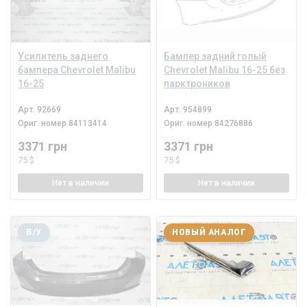
Усилитель заднего
Бампер задний голый
бампера Chevrolet Malibu
Chevrolet Malibu 16-25 без
16-25
парктроников
Арт.
92669
Арт.
954899
Ориг. номер
84113414
Ориг. номер
84276886
3371 грн
3371 грн
75 $
75 $
Нет
в наличии
Нет
в наличии
Б/У
НОВЫЙ АНАЛОГ