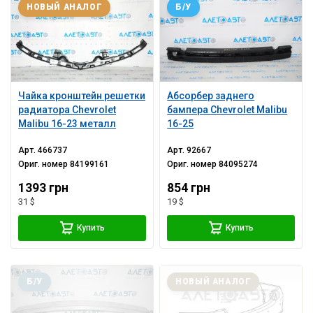
НОВЫЙ АНАЛОГ
Б/У
Чайка кронштейн решетки
Абсорбер заднего
радиатора Chevrolet
бампера Chevrolet Malibu
Malibu 16-23 металл
16-25
Арт.
466737
Арт.
92667
Ориг. номер
84199161
Ориг. номер
84095274
1393 грн
854 грн
31 $
19 $
Купить
Купить
Б/У
НОВЫЙ АНАЛОГ