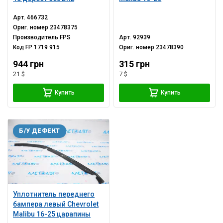
Арт.
466732
Ориг. номер
23478375
Производитель
FPS
Арт.
92939
Код
FP 1719 915
Ориг. номер
23478390
944 грн
315 грн
21 $
7 $
Купить
Купить
Б/У ДЕФЕКТ
Уплотнитель переднего
бампера левый Chevrolet
Malibu 16-25 царапины