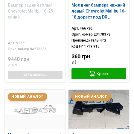
Бампер задний голый
Молдинг бампера нижний
Chevrolet Malibu 16-25
левый Chevrolet Malibu 16-
синий
18 дорест под DRL
Арт.
466730
Ориг. номер
23478373
Производитель
FPS
Арт.
92663
Код
FP 1719 913
Ориг. номер
84276886
360 грн
9440 грн
8 $
210 $
Купить
Нет
в наличии
НОВЫЙ АНАЛОГ
НОВЫЙ АНАЛОГ