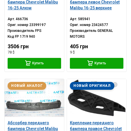
бампера Chevrolet Malibu
бампера левое Chevrolet
16-25 Алюм
Malibu 16-25 верхнее
Арт.
466736
Арт.
585941
Ориг. номер
23399197
Ориг. номер
23424577
Производитель
FPS
Производитель
GENERAL
Код
FP 1719 940
MOTORS
3506 грн
405 грн
78 $
9 $
Купить
Купить
НОВЫЙ АНАЛОГ
НОВЫЙ ОРИГИНАЛ
Абсорбер переднего
Крепление переднего
бампера Chevrolet Malibu
бампера правое Chevrolet