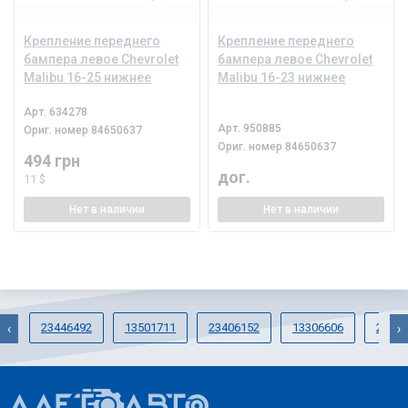
Крепление переднего
Крепление переднего
бампера левое Chevrolet
бампера левое Chevrolet
Malibu 16-25 нижнее
Malibu 16-23 нижнее
Арт.
634278
Арт.
950885
Ориг. номер
84650637
Ориг. номер
84650637
494 грн
дог.
11 $
Нет
в наличии
Нет
в наличии
23446492
13501711
23406152
13306606
23415
‹
›