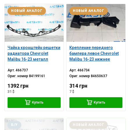
НОВЫЙ АНАЛОГ
НОВЫЙ АНАЛОГ
Чайка кронштейн решетки
Крепление переднего
радиатора Chevrolet
бампера левое Chevrolet
Malibu 16-23 металл
Malibu 16-23 нижнее
Арт.
466737
Арт.
466734
Ориг. номер
84199161
Ориг. номер
84650637
1392 грн
314 грн
31 $
7 $
Купить
Купить
Б/У
НОВЫЙ АНАЛОГ