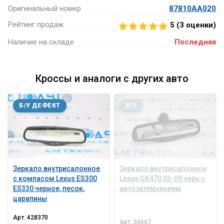
Оригинальный номер
87810AA020
Рейтинг продаж
5 (
3
оценки)
Наличие на складе
Последняя
Кроссы и аналоги с других авто
Б/У ДЕФЕКТ
Б/У
Зеркало внутрисалонное
Зеркало внутрисалонное
с компасом Lexus ES300
Lexus GX470 03-09 черн с
ES330 черное, песок,
автозатемнением
царапины
Арт.
428370
Арт.
50667