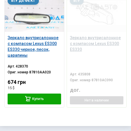
Б/У ДЕФЕКТ
Б/У
Зеркало внутрисалонное
Зеркало внутрисалонное
с компасом Lexus ES300
с компасом Lexus ES300
ES330 черное, песок,
ES330
царапины
Арт.
428370
Ориг. номер
87810AA020
Арт.
435808
Ориг. номер
87810AC090
674 грн
15 $
дог.
Купить
Нет
в наличии