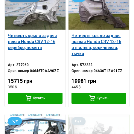
Четверть крыло задняя
Четверть крыло задняя
левая Honda CRV 12-16
правая Honda CRV 12-16
серебро, помята
отпилена, коричневая,
тычка
Арт.
277960
Арт.
572222
Ориг. номер
04646T0AA90ZZ
Ориг. номер
04636T1ZA91ZZ
15715 грн
19981 грн
350 $
445 $
Купить
Купить
Б/У
Б/У