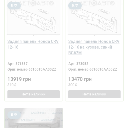
Б/У
Б/У
Задняя панель Honda CRV
Задняя панель Honda CRV
12-16
12-16 на кузове, синий
BG62M
Арт.
371887
Арт.
373082
Ориг. номер
66100T0AA00ZZ
Ориг. номер
66100T0AA00ZZ
13919 грн
13470 грн
310 $
300 $
Нет
в наличии
Нет
в наличии
Б/У