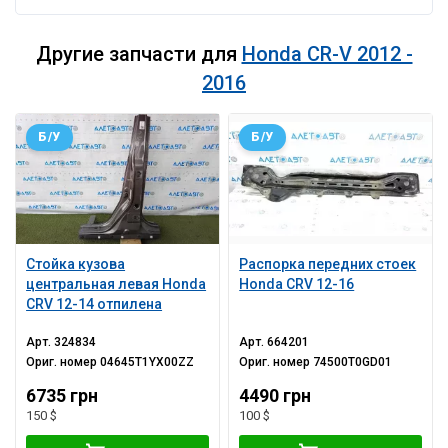
Другие запчасти для
Honda CR-V 2012 -
2016
Б/У
Б/У
Стойка кузова
Распорка передних стоек
центральная левая Honda
Honda CRV 12-16
CRV 12-14 отпилена
Арт.
324834
Арт.
664201
Ориг. номер
04645T1YX00ZZ
Ориг. номер
74500T0GD01
6735 грн
4490 грн
150 $
100 $