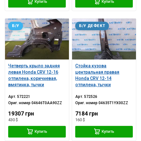
Купить
Купить
Б/У
Б/У ДЕФЕКТ
Четверть крыло задняя
Стойка кузова
левая Honda CRV 12-16
центральная правая
отпилена, коричневая,
Honda CRV 12-14
вмятинка, тычки
отпилена, тычки
Арт.
572221
Арт.
572526
Ориг. номер
04646T0AA90ZZ
Ориг. номер
04635T1YX00ZZ
19307 грн
7184 грн
430 $
160 $
Купить
Купить