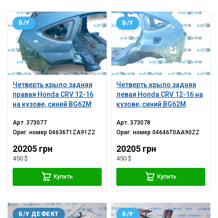
Б/У
Б/У
Четверть крыло задняя
Четверть крыло задняя
правая Honda CRV 12-16
левая Honda CRV 12-16 на
на кузове, синий BG62M
кузове, синий BG62M
Арт.
373077
Арт.
373078
Ориг. номер
04636T1ZA91ZZ
Ориг. номер
04646T0AA90ZZ
20205 грн
20205 грн
450 $
450 $
Купить
Купить
Б/У ДЕФЕКТ
Б/У