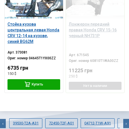
Стойка кузова
Лонжерон передний
центральная левая Honda
правая Honda CRV 15-16
CRV 12-14 на кузове,
черный NH731P
синий BG62M
Арт.
373081
Арт.
671545
Ориг. номер
04645T1YX00ZZ
Ориг. номер
60810T1WA00ZZ
6735 грн
11225 грн
150 $
250 $
Купить
Нет
в наличии
39530-T2A-A31
72450-T2F-A01
04712-T1W-A91
602
‹
›