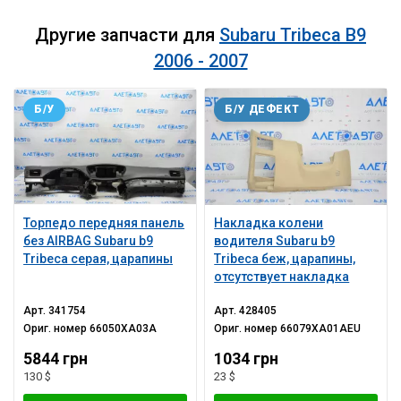
Другие запчасти для
Subaru Tribeca B9
2006 - 2007
Б/У
Б/У ДЕФЕКТ
Торпедо передняя панель
Накладка колени
без AIRBAG Subaru b9
водителя Subaru b9
Tribeca серая, царапины
Tribeca беж, царапины,
отсутствует накладка
Арт.
341754
Арт.
428405
Ориг. номер
66050XA03A
Ориг. номер
66079XA01AEU
5844 грн
1034 грн
130 $
23 $