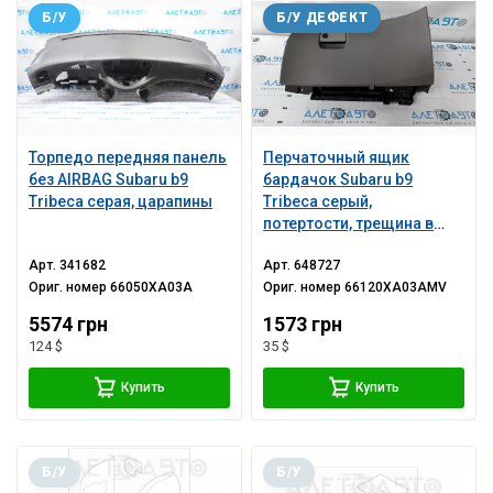
Б/У
Б/У ДЕФЕКТ
Торпедо передняя панель
Перчаточный ящик
без AIRBAG Subaru b9
бардачок Subaru b9
Tribeca серая, царапины
Tribeca серый,
потертости, трещина в
креплении
Арт.
341682
Арт.
648727
Ориг. номер
66050XA03A
Ориг. номер
66120XA03AMV
5574 грн
1573 грн
124 $
35 $
Купить
Купить
Б/У
Б/У