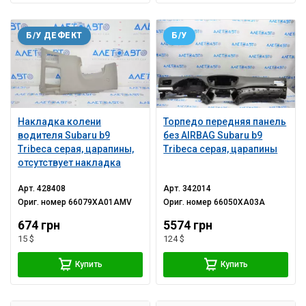
Б/У ДЕФЕКТ
Б/У
Накладка колени
Торпедо передняя панель
водителя Subaru b9
без AIRBAG Subaru b9
Tribeca серая, царапины,
Tribeca серая, царапины
отсутствует накладка
Арт.
428408
Арт.
342014
Ориг. номер
66079XA01AMV
Ориг. номер
66050XA03A
674 грн
5574 грн
15 $
124 $
Купить
Купить