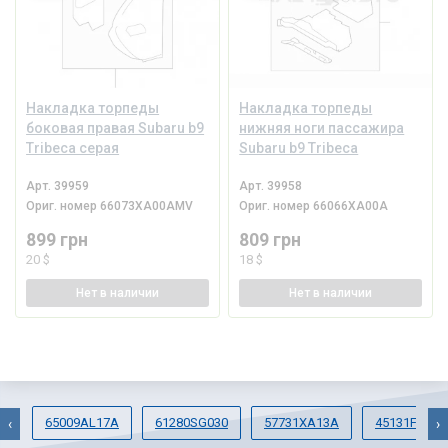
Накладка торпеды
Накладка торпеды
боковая правая Subaru b9
нижняя ноги пассажира
Tribeca серая
Subaru b9 Tribeca
Арт.
39959
Арт.
39958
Ориг. номер
66073XA00AMV
Ориг. номер
66066XA00A
899 грн
809 грн
20 $
18 $
Нет
в наличии
Нет
в наличии
65009AL17A
61280SG030
57731XA13A
45131FG003
‹
›