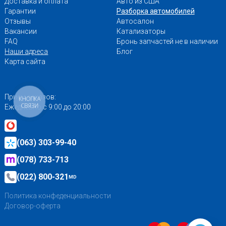
Доставка и оплата
Авто из США
Гарантии
Разборка автомобилей
Отзывы
Автосалон
Вакансии
Катализаторы
FAQ
Бронь запчастей не в наличии
Наши адреса
Блог
Карта сайта
Приём заказов:
КНОПКА
СВЯЗИ
Ежедневно с 9:00 до 20:00
(063) 303-99-40
(078) 733-713
(022) 800-321
MD
Политика конфеденциальности
Договор-оферта