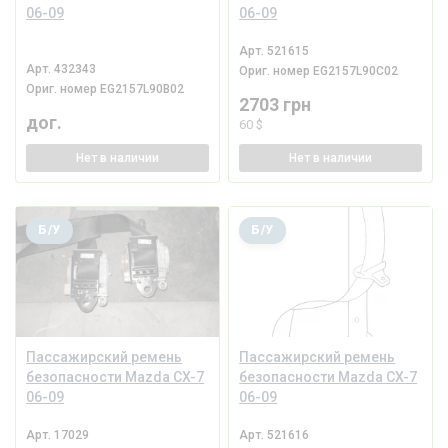
06-09
06-09
Арт.
521615
Арт.
432343
Ориг. номер
EG2157L90C02
Ориг. номер
EG2157L90B02
2703 грн
дог.
60 $
Нет
в наличии
Нет
в наличии
Б/У
Б/У
Пассажирский ремень
Пассажирский ремень
безопасности Mazda CX-7
безопасности Mazda CX-7
06-09
06-09
Арт.
17029
Арт.
521616