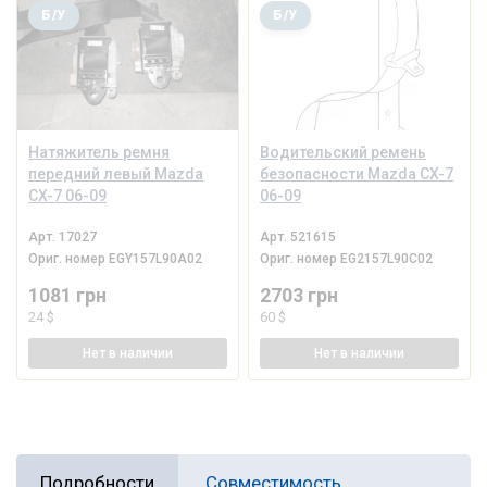
Б/У
Б/У
Натяжитель ремня
Водительский ремень
передний левый Mazda
безопасности Mazda CX-7
CX-7 06-09
06-09
Арт.
17027
Арт.
521615
Ориг. номер
EGY157L90A02
Ориг. номер
EG2157L90C02
1081 грн
2703 грн
24 $
60 $
Нет
в наличии
Нет
в наличии
Подробности
Совместимость