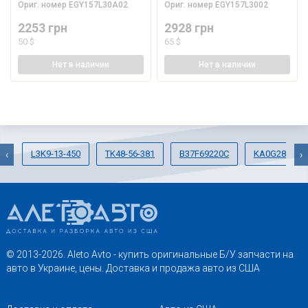
Ориг. номер
EGY157L30A02
Ориг. номер
EGY157L3002
2253 грн
2928 грн
50 $
65 $
Нет
в наличии
Нет
в наличии
L3K9-13-450
TK48-56-381
B37F69220C
KA0G28250A
‹
›
© 2013-2026. Aleto Avto - купить оригинальные Б/У запчасти на
авто в Украине, цены. Доставка и продажа авто из США