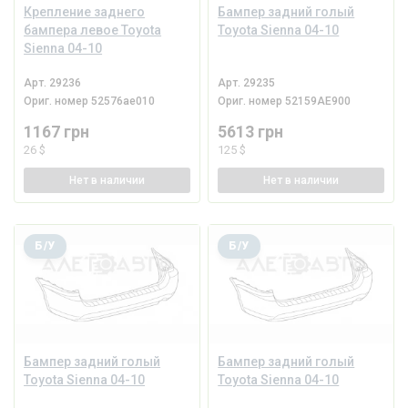
Крепление заднего
Бампер задний голый
бампера левое Toyota
Toyota Sienna 04-10
Sienna 04-10
Арт.
29236
Арт.
29235
Ориг. номер
52576ae010
Ориг. номер
52159AE900
1167 грн
5613 грн
26 $
125 $
Нет
в наличии
Нет
в наличии
Б/У
Б/У
Бампер задний голый
Бампер задний голый
Toyota Sienna 04-10
Toyota Sienna 04-10