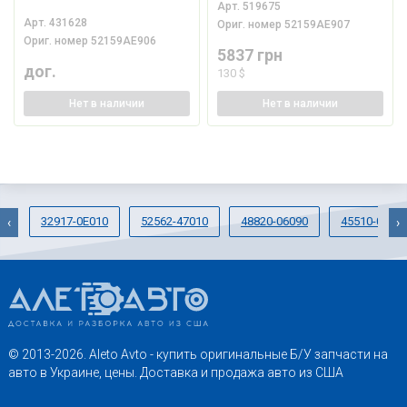
Арт.
519675
Арт.
431628
Ориг. номер
52159AE907
Ориг. номер
52159AE906
5837 грн
дог.
130 $
Нет
в наличии
Нет
в наличии
32917-0E010
52562-47010
48820-06090
45510-0601
‹
›
© 2013-2026. Aleto Avto - купить оригинальные Б/У запчасти на
авто в Украине, цены. Доставка и продажа авто из США