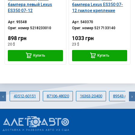
бампера левый Lexus
бампера Lexus ES350 07-
ES350 07-12
12 гнилое крепление
Арт.
95548
Арт.
540370
Ориг. номер
5218233010
Ориг. номер
5217133140
898 грн
1033 грн
20 $
23 $
Купить
Купить
43512-60151
87106-48020
16363-20400
89543-6005
‹
›