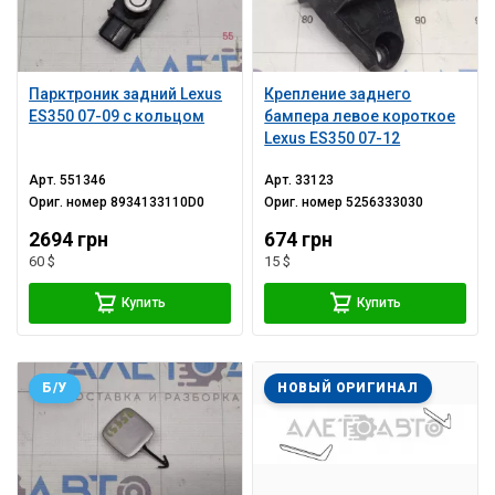
Парктроник задний Lexus
Крепление заднего
ES350 07-09 с кольцом
бампера левое короткое
Lexus ES350 07-12
Арт.
551346
Арт.
33123
Ориг. номер
8934133110D0
Ориг. номер
5256333030
2694 грн
674 грн
60 $
15 $
Купить
Купить
Б/У
НОВЫЙ ОРИГИНАЛ