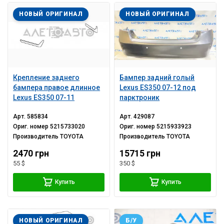
НОВЫЙ ОРИГИНАЛ
НОВЫЙ ОРИГИНАЛ
Крепление заднего
Бампер задний голый
бампера правое длинное
Lexus ES350 07-12 под
Lexus ES350 07-11
парктроник
Арт.
585834
Арт.
429087
Ориг. номер
5215733020
Ориг. номер
5215933923
Производитель
TOYOTA
Производитель
TOYOTA
2470 грн
15715 грн
55 $
350 $
Купить
Купить
НОВЫЙ ОРИГИНАЛ
Б/У