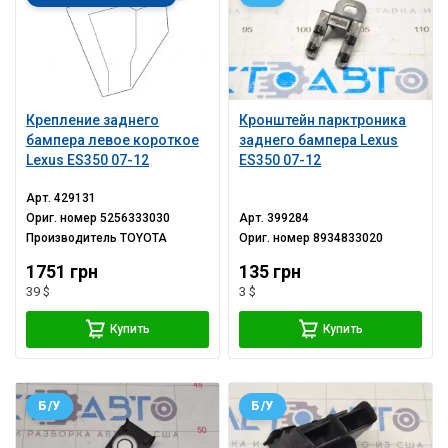
Крепление заднего
Кронштейн парктроника
бампера левое короткое
заднего бампера Lexus
Lexus ES350 07-12
ES350 07-12
Арт.
429131
Ориг. номер
5256333030
Арт.
399284
Производитель
TOYOTA
Ориг. номер
8934833020
1751 грн
135 грн
39 $
3 $
Купить
Купить
Б/У
Б/У