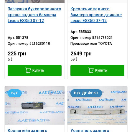
Заглушка буксировочного
Крепление заднего
крюка заднего бампера
бампера правое длинное
Lexus ES350 07-12
Lexus ES350 07-12
Арт.
585833
Арт.
551378
Ориг. номер
5215733021
Ориг. номер
5216230110
Производитель
TOYOTA
225 грн
2649 грн
5 $
59 $
Купить
Купить
Б/У
Б/У ДЕФЕКТ
Кронштейн заднего
Усилитель заднего