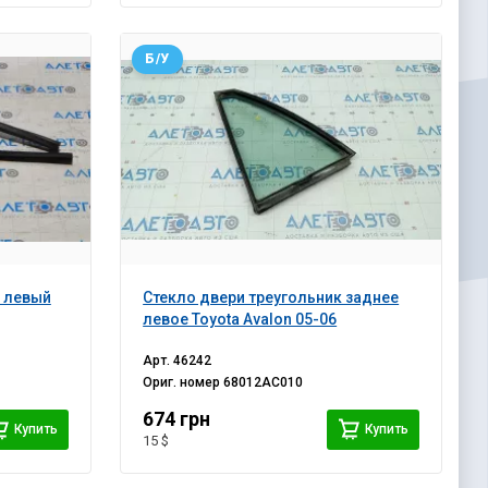
Б/У
й левый
Стекло двери треугольник заднее
левое Toyota Avalon 05-06
Арт.
46242
Ориг. номер
68012AC010
674 грн
Купить
Купить
15 $