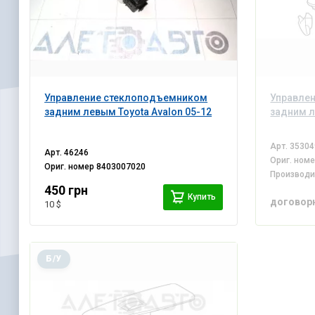
Управление стеклоподъемником
Управле
задним левым Toyota Avalon 05-12
задним л
Арт.
35304
Арт.
46246
Ориг. ном
Ориг. номер
8403007020
Производ
450 грн
Купить
договор
10 $
Б/У