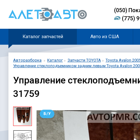
(0
5
0)
Пок
(775) 
Каталог запчастей
Авто из США
Авторазборка
Каталог
Запчасти TOYOTA
Toyota Avalon 2005
Управление стеклоподъемником задним левым Toyota Avalon 2005
Управление стеклоподъемни
31759
Б/У