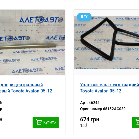
Б/У
 двери центральный
Уплотнитель стекла задни
евый Toyota Avalon 05-12
Toyota Avalon 05-12
6
Арт.
46245
ер
Ориг. номер
68152AC030
н
674 грн
Купить
15 $