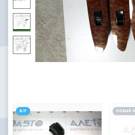
Б/У
НОВЫЙ 