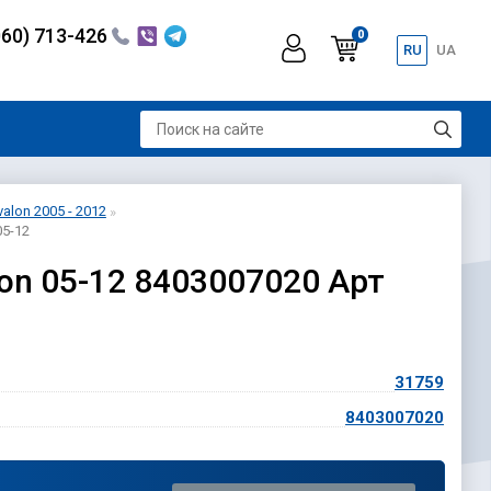
060) 713-426
0
RU
UA
alon 2005 - 2012
5-12
on 05-12 8403007020 Арт
31759
8403007020