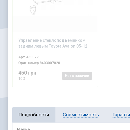
Управление стеклоподъемником
задним левым Toyota Avalon 05-12
Арт.
453027
Ориг. номер
8403007020
450 грн
Нет
в наличии
10 $
Подробности
Совместимость
Гарант
Марка