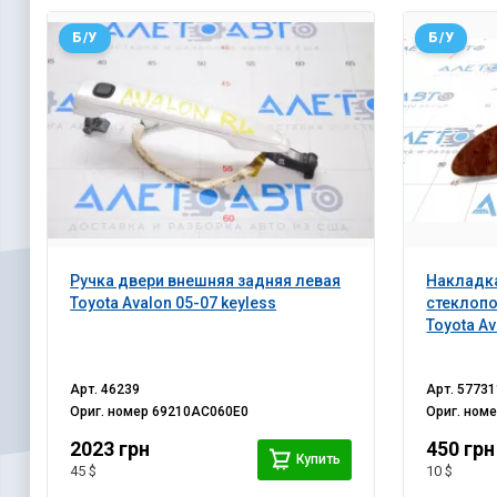
Б/У
Б/У
Ручка двери внешняя задняя левая
Накладк
Toyota Avalon 05-07 keyless
стеклоп
Toyota A
Арт.
46239
Арт.
57731
Ориг. номер
69210AC060E0
Ориг. ном
2023 грн
450 грн
Купить
45 $
10 $