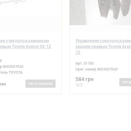
ние стеклоподъемником
Управление стеклоподъе
евым Toyota Avalon 05-12
задним правым Toyota Aval
12
9
Арт.
31760
ер
8403007020
Ориг. номер
8403007020
итель
TOYOTA
584 грн
Нет
ная
Нет
в наличии
13 $