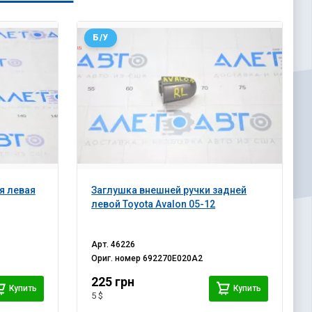
Б/У
я левая
Заглушка внешней ручки задней
левой Toyota Avalon 05-12
Арт.
46226
Ориг. номер
692270E020A2
225 грн
Купить
Купить
5 $