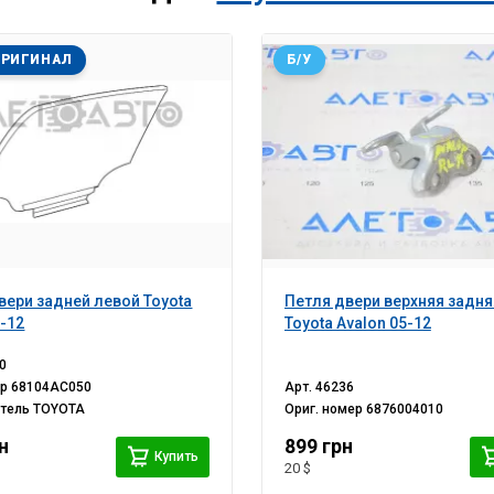
ОРИГИНАЛ
Б/У
вери задней левой Toyota
Петля двери верхняя задня
5-12
Toyota Avalon 05-12
0
ер
68104AC050
Арт.
46236
итель
TOYOTA
Ориг. номер
6876004010
н
899 грн
Купить
20 $