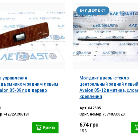
Б/У ДЕФЕКТ
а управления
Молдинг дверь-стекло
одъемником задним левым
центральный задний левый
valon 05-09 под дерево
Avalon 05-12 вмятина, сло
крепления
1
Арт.
642505
ер
74272AC061B1
Ориг. номер
75740AC020
674 грн
Купить
15 $