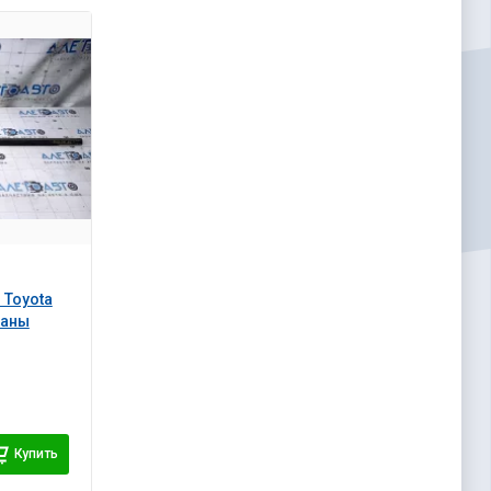
 Toyota
маны
Купить