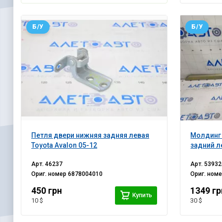
Б/У
Б/У
Петля двери нижняя задняя левая
Молдинг
Toyota Avalon 05-12
задний л
Арт.
46237
Арт.
53932
Ориг. номер
6878004010
Ориг. ном
450 грн
1349 гр
Купить
10 $
30 $