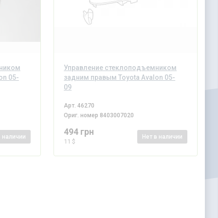
мником
Управление стеклоподъемником
on 05-
задним правым Toyota Avalon 05-
09
Арт.
46270
Ориг. номер
8403007020
494 грн
в наличии
Нет
в наличии
11 $