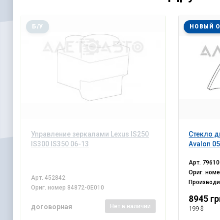
Б/У
НОВЫЙ 
Управление зеркалами Lexus IS250
Стекло д
IS300 IS350 06-13
Avalon 0
Арт.
79610
Ориг. ном
Арт.
452842
Производ
Ориг. номер
84872-0E010
8945 гр
договорная
Нет
в наличии
199 $