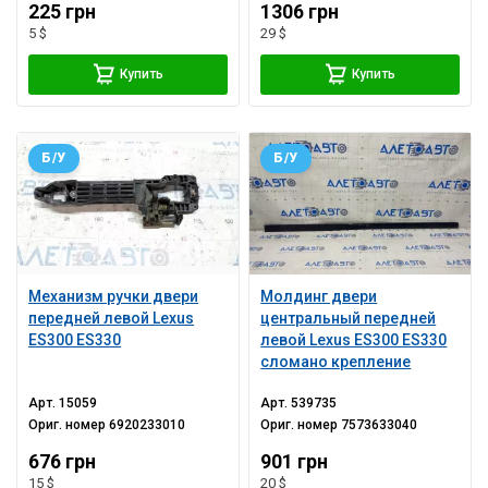
225 грн
1306 грн
5 $
29 $
Купить
Купить
Б/У
Б/У
Механизм ручки двери
Молдинг двери
передней левой Lexus
центральный передней
ES300 ES330
левой Lexus ES300 ES330
сломано крепление
Арт.
15059
Арт.
539735
Ориг. номер
6920233010
Ориг. номер
7573633040
676 грн
901 грн
15 $
20 $