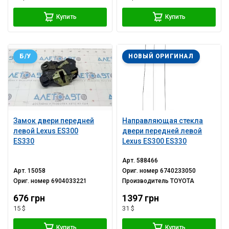
Купить
Купить
Б/У
НОВЫЙ ОРИГИНАЛ
Замок двери передней
Направляющая стекла
левой Lexus ES300
двери передней левой
ES330
Lexus ES300 ES330
Арт.
588466
Арт.
15058
Ориг. номер
6740233050
Ориг. номер
6904033221
Производитель
TOYOTA
676 грн
1397 грн
15 $
31 $
Купить
Купить