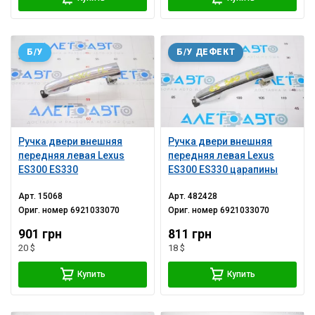
Б/У
Б/У ДЕФЕКТ
Ручка двери внешняя
Ручка двери внешняя
передняя левая Lexus
передняя левая Lexus
ES300 ES330
ES300 ES330 царапины
Арт.
15068
Арт.
482428
Ориг. номер
6921033070
Ориг. номер
6921033070
901 грн
811 грн
20 $
18 $
Купить
Купить