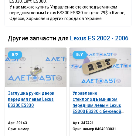
ES330. Left. ES300.
У нас можно купить Управление стеклоподъемником
передним левым Lexus ES300 ES330 по цене 29$ в Киеве,
Одессе, Харькове и других городах в Украине.
Другие запчасти для
Lexus ES 2002 - 2006
Б/У
Б/У
Заглушка ручки двери
Управление
передняя левая Lexus
стеклоподъемником
ES300 ES330
передним левым Lexus
ES300 ES330 с бежевой
накладкой
Арт.
39143
Арт.
347421
Ориг. номер
Ориг. номер
8404033031