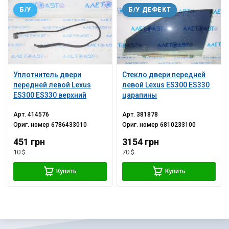
Б/У
Б/У ДЕФЕКТ
Уплотнитель двери
Стекло двери передней
передней левой Lexus
левой Lexus ES300 ES330
ES300 ES330 верхний
царапины
Арт.
414576
Арт.
381878
Ориг. номер
6786433010
Ориг. номер
6810233100
451 грн
3154 грн
10 $
70 $
Купить
Купить