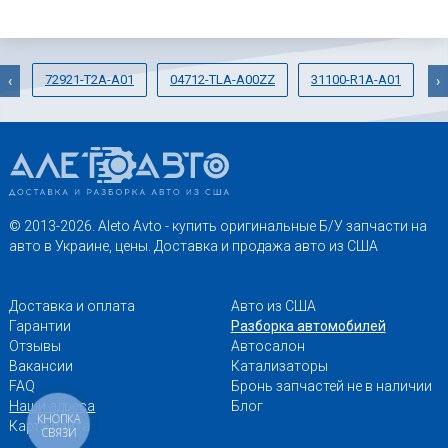
72921-T2A-A01
04712-TLA-A00ZZ
31100-R1A-A01
6
‹
›
© 2013-2026. Aleto Avto - купить оригинальные Б/У запчасти на
авто в Украине, цены. Доставка и продажа авто из США
Доставка и оплата
Авто из США
Гарантии
Разборка автомобилей
Отзывы
Автосалон
Вакансии
Катализаторы
FAQ
Бронь запчастей не в наличии
Наши адреса
Блог
КНОПКА
Карта сайта
СВЯЗИ