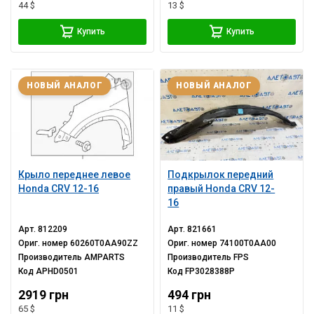
44 $
13 $
Купить
Купить
НОВЫЙ АНАЛОГ
НОВЫЙ АНАЛОГ
Крыло переднее левое
Подкрылок передний
Honda CRV 12-16
правый Honda CRV 12-
16
Арт.
812209
Арт.
821661
Ориг. номер
60260T0AA90ZZ
Ориг. номер
74100T0AA00
Производитель
AMPARTS
Производитель
FPS
Код
APHD0501
Код
FP3028388P
2919 грн
494 грн
65 $
11 $