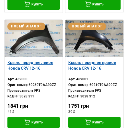
Купить
Купить
НОВЫЙ АНАЛОГ
НОВЫЙ АНАЛОГ
Крыло переднее левое
Крыло переднее правое
Honda CRV 12-16
Honda CRV 12-16
Арт.
469000
Арт.
469001
Ориг. номер
60260T0AA90ZZ
Ориг. номер
60210T0AA90ZZ
Производитель
FPS
Производитель
FPS
Код
FP 3028 311
Код
FP 3028 312
1841 грн
1751 грн
41 $
39 $
Купить
Купить