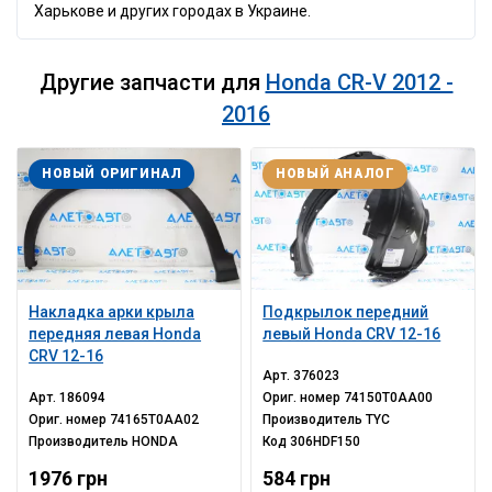
Харькове и других городах в Украине.
Другие запчасти для
Honda CR-V 2012 -
2016
НОВЫЙ ОРИГИНАЛ
НОВЫЙ АНАЛОГ
Накладка арки крыла
Подкрылок передний
передняя левая Honda
левый Honda CRV 12-16
CRV 12-16
Арт.
376023
Арт.
186094
Ориг. номер
74150T0AA00
Ориг. номер
74165T0AA02
Производитель
TYC
Производитель
HONDA
Код
306HDF150
1976 грн
584 грн