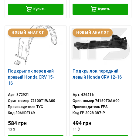
Купить
Купить
НОВЫЙ АНАЛОГ
НОВЫЙ АНАЛОГ
Подкрылок передний
Подкрылок передний
правый Honda CRV 15-
левый Honda CRV 12-16
16
Арт.
872921
Арт.
426416
Ориг. номер
74100T1WA00
Ориг. номер
74150T0AA00
Производитель
TYC
Производитель
FPS
Код
306HDF149
Код
FP 3028 387-P
584 грн
494 грн
13 $
11 $