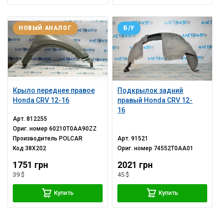
НОВЫЙ АНАЛОГ
Б/У
Крыло переднее правое
Подкрылок задний
Honda CRV 12-16
правый Honda CRV 12-
16
Арт.
812255
Ориг. номер
60210T0AA90ZZ
Производитель
POLCAR
Арт.
91521
Код
38X202
Ориг. номер
74552T0AA01
1751 грн
2021 грн
39 $
45 $
Купить
Купить