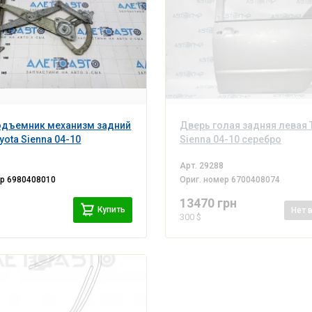
одъемник механизм задний
Дверь голая задняя левая 
yota Sienna 04-10
Sienna 04-10 серебро
Арт.
29288
ер
6980408010
Ориг. номер
6700408074
13470 грн
Купить
Нет
300 $