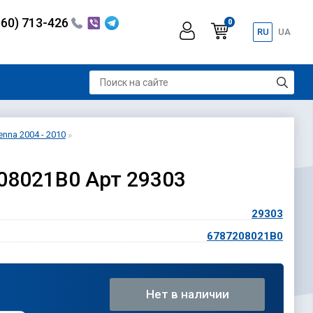
060) 713-426
0
RU
UA
nna 2004 - 2010
208021B0 Арт 29303
29303
6787208021B0
Нет в наличии