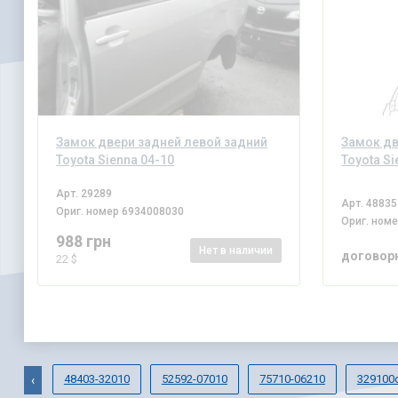
Замок двери задней левой задний
Замок дв
Toyota Sienna 04-10
Toyota Si
Арт.
29289
Арт.
48835
Ориг. номер
6934008030
Ориг. ном
988 грн
Нет
в наличии
договор
22 $
48403-32010
52592-07010
75710-06210
329100
‹