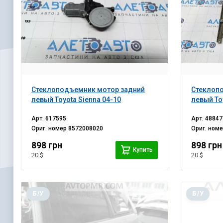
Стеклоподъемник мотор задний
Стеклоп
левый Toyota Sienna 04-10
левый To
Арт.
617595
Арт.
48847
Ориг. номер
8572008020
Ориг. ном
898 грн
898 грн
Купить
20 $
20 $
Б/У
Б/У