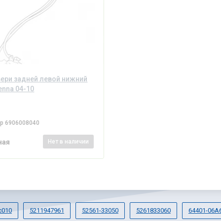
ери задней левой нижний
enna 04-10
ер
6906008040
ная
Нет
в наличии
c010
5211947961
52561-33050
5261833060
64401-06A