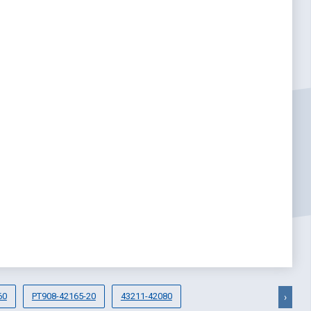
60
PT908-42165-20
43211-42080
›