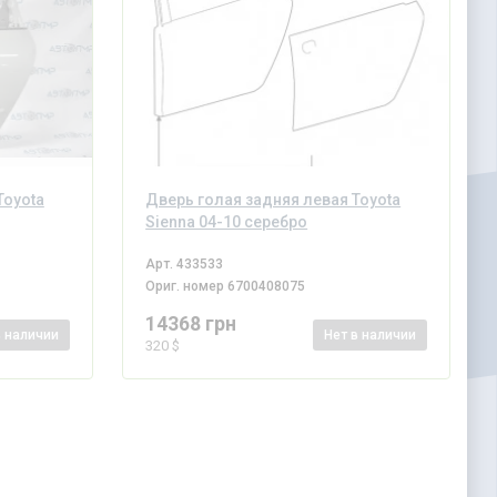
Toyota
Дверь голая задняя левая Toyota
Sienna 04-10 серебро
Арт.
433533
Ориг. номер
6700408075
14368 грн
в наличии
Нет
в наличии
320 $