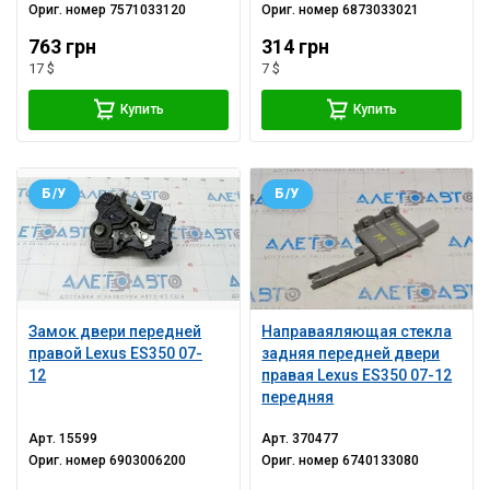
Ориг. номер
7571033120
Ориг. номер
6873033021
763 грн
314 грн
17 $
7 $
Купить
Купить
Б/У
Б/У
Замок двери передней
Направаяляющая стекла
правой Lexus ES350 07-
задняя передней двери
12
правая Lexus ES350 07-12
передняя
Арт.
15599
Арт.
370477
Ориг. номер
6903006200
Ориг. номер
6740133080