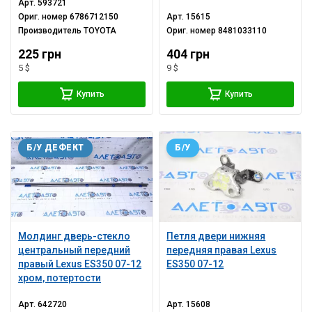
Арт.
593721
Ориг. номер
6786712150
Арт.
15615
Производитель
TOYOTA
Ориг. номер
8481033110
225 грн
404 грн
5 $
9 $
Купить
Купить
Б/У ДЕФЕКТ
Б/У
Молдинг дверь-стекло
Петля двери нижняя
центральный передний
передняя правая Lexus
правый Lexus ES350 07-12
ES350 07-12
хром, потертости
Арт.
642720
Арт.
15608