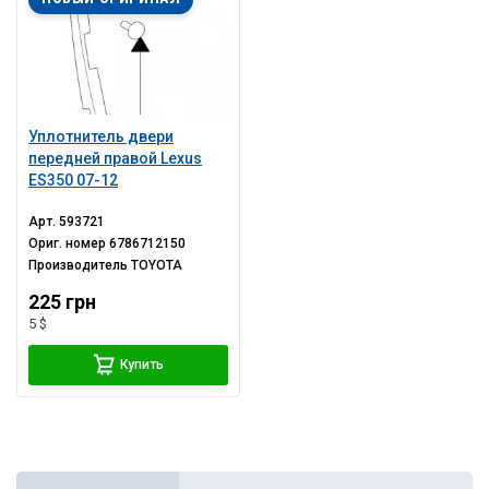
Уплотнитель двери
передней правой Lexus
ES350 07-12
Арт.
593721
Ориг. номер
6786712150
Производитель
TOYOTA
225 грн
5 $
Купить