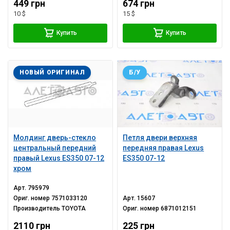
449 грн
674 грн
10 $
15 $
Купить
Купить
НОВЫЙ ОРИГИНАЛ
Б/У
Молдинг дверь-стекло
Петля двери верхняя
центральный передний
передняя правая Lexus
правый Lexus ES350 07-12
ES350 07-12
хром
Арт.
795979
Ориг. номер
7571033120
Арт.
15607
Производитель
TOYOTA
Ориг. номер
6871012151
2110 грн
225 грн