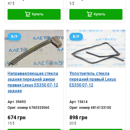
47 $
5 $
Купить
Купить
Б/У
Б/У
Направаяляющая стекла
Уплотнитель стекла
задняя передней двери
передний правый Lexus
правая Lexus ES350 07-12
ES350 07-12
задняя
Арт.
39493
Арт.
15614
Ориг. номер
6740333060
Ориг. номер
6814133100
674 грн
898 грн
15 $
20 $