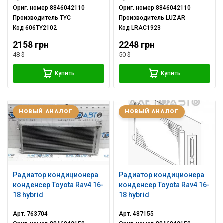
Ориг. номер
8846042110
Ориг. номер
8846042110
Производитель
TYC
Производитель
LUZAR
Код
606TY2102
Код
LRAC1923
2158 грн
2248 грн
48 $
50 $
Купить
Купить
НОВЫЙ АНАЛОГ
НОВЫЙ АНАЛОГ
Радиатор кондиционера
Радиатор кондиционера
конденсер Toyota Rav4 16-
конденсер Toyota Rav4 16-
18 hybrid
18 hybrid
Арт.
763704
Арт.
487155