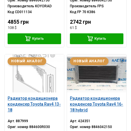
Ориг. номер
8846042150
Ориг. номер
8846042150
Производитель
KOYORAD
Производитель
FPS
Код
CD011134
Код
FP 70 K386
4855 грн
2742 грн
108 $
61 $
Купить
Купить
НОВЫЙ АНАЛОГ
НОВЫЙ АНАЛОГ
Радиатор кондиционера
Радиатор кондиционера
конденсер Toyota Rav4 13-
конденсер Toyota Rav4 16-
18
18 hybrid
Арт.
887999
Арт.
424351
Ориг. номер
884600R030
Ориг. номер
8846042150