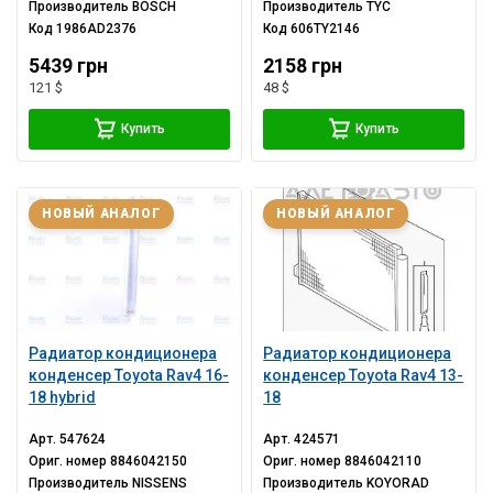
Производитель
BOSCH
Производитель
TYC
Код
1986AD2376
Код
606TY2146
5439 грн
2158 грн
121 $
48 $
Купить
Купить
НОВЫЙ АНАЛОГ
НОВЫЙ АНАЛОГ
Радиатор кондиционера
Радиатор кондиционера
конденсер Toyota Rav4 16-
конденсер Toyota Rav4 13-
18 hybrid
18
Арт.
547624
Арт.
424571
Ориг. номер
8846042150
Ориг. номер
8846042110
Производитель
NISSENS
Производитель
KOYORAD