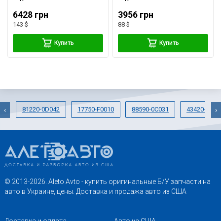
6428 грн
3956 грн
143 $
88 $
Купить
Купить
81220-0D042
17750-F0010
88590-0C031
43420-0e10
‹
›
© 2013-2026. Aleto Avto - купить оригинальные Б/У запчасти на
авто в Украине, цены. Доставка и продажа авто из США