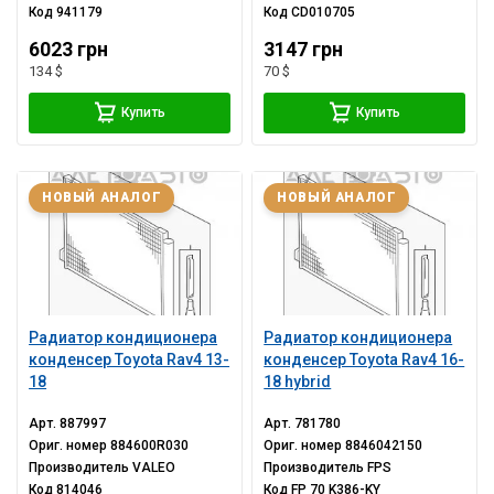
Код
941179
Код
CD010705
6023 грн
3147 грн
134 $
70 $
Купить
Купить
НОВЫЙ АНАЛОГ
НОВЫЙ АНАЛОГ
Радиатор кондиционера
Радиатор кондиционера
конденсер Toyota Rav4 13-
конденсер Toyota Rav4 16-
18
18 hybrid
Арт.
887997
Арт.
781780
Ориг. номер
884600R030
Ориг. номер
8846042150
Производитель
VALEO
Производитель
FPS
Код
814046
Код
FP 70 K386-KY