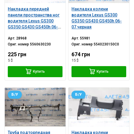
Накладка передней
Накладка колени
панели пространства ног
водителя Lexus GS300
водителя Lexus GS300
GS350 GS430 GS450h 06-
GS350 GS430 GS450h 06-
07 черная
11
Арт.
28968
Арт.
55981
Ориг. номер
5560630230
Ориг. номер
5540230150C0
225 грн
674 грн
5 $
15 $
Купить
Купить
Б/У
Б/У
Труба подторпедная
Накладка колени