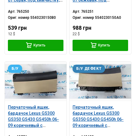
07 серая, под химчистку,
07 бежевая, под
царапины
химчистку, царапины
Арт.
765250
Арт.
765251
Ориг. номер
5540230150B0
Ориг. номер
5540230150A0
539 грн
988 грн
12 $
22 $
Купить
Купить
Б/У
Б/У ДЕФЕКТ
Перчаточный ящик,
Перчаточный ящик,
бардачок Lexus GS300
бардачок Lexus GS300
GS350 GS430 GS450h 06-
GS350 GS430 GS450h 06-
09 коричневый с
09 коричневый с
бежевым под
бежевым под навигацию,