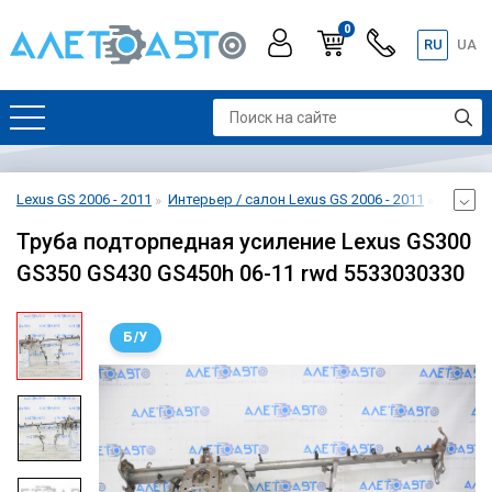
0
RU
UA
Lexus GS 2006 - 2011
Интерьер / салон Lexus GS 2006 - 2011
Передня
Труба подторпедная усиление Lexus GS300
GS350 GS430 GS450h 06-11 rwd 5533030330
Б/У