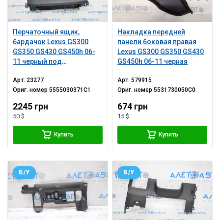
Перчаточный ящик,
Накладка передней
бардачок Lexus GS300
панели боковая правая
GS350 GS430 GS450h 06-
Lexus GS300 GS350 GS430
11 черный под
GS450h 06-11 черная
навигацию
Арт.
23277
Арт.
579915
Ориг. номер
5555030371C1
Ориг. номер
5531730050C0
2245 грн
674 грн
50 $
15 $
Купить
Купить
Б/У
Б/У