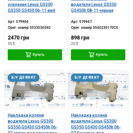
усиление Lexus GS300
водителя Lexus GS350
GS350 GS430 06-11 awd
GS450h 08-11 черная
Арт.
579904
Арт.
579947
Ориг. номер
5533030340
Ориг. номер
5540230170C0
2470 грн
898 грн
55 $
20 $
Купить
Купить
Б/У ДЕФЕКТ
Б/У ДЕФЕКТ
Накладка колени
Накладка колени
водителя Lexus GS300
водителя Lexus GS300
GS350 GS430 GS450h 06-
GS350 GS430 GS450h 06-