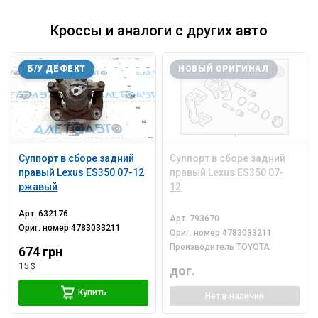
Кроссы и аналоги с других авто
Б/У ДЕФЕКТ
НОВЫЙ ОРИГИНАЛ
Суппорт в сборе задний
Суппорт в сборе задний
правый Lexus ES350 07-12
правый Lexus ES350 07-
ржавый
12
Арт.
632176
Арт.
793670
Ориг. номер
4783033211
Ориг. номер
4783033211
Производитель
TOYOTA
674 грн
15 $
дог.
Купить
Нет
в наличии