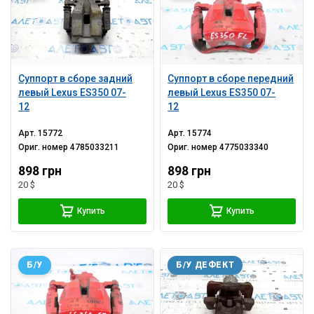
Суппорт в сборе задний
Суппорт в сборе передний
левый Lexus ES350 07-
левый Lexus ES350 07-
12
12
Арт.
15772
Арт.
15774
Ориг. номер
4785033211
Ориг. номер
4775033340
898 грн
898 грн
20 $
20 $
Купить
Купить
Б/У
Б/У ДЕФЕКТ