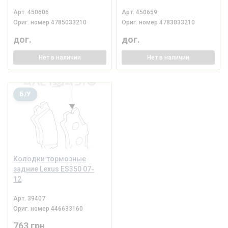
Арт.
450606
Арт.
450659
Ориг. номер
4785033210
Ориг. номер
4783033210
дог.
дог.
Нет
в наличии
Нет
в наличии
Б/У
Колодки тормозные
задние Lexus ES350 07-
12
Арт.
39407
Ориг. номер
446633160
763 грн