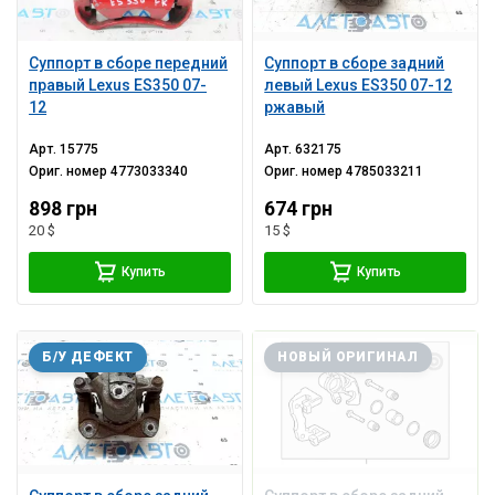
Суппорт в сборе передний
Суппорт в сборе задний
правый Lexus ES350 07-
левый Lexus ES350 07-12
12
ржавый
Арт.
15775
Арт.
632175
Ориг. номер
4773033340
Ориг. номер
4785033211
898 грн
674 грн
20 $
15 $
Купить
Купить
Б/У ДЕФЕКТ
НОВЫЙ ОРИГИНАЛ