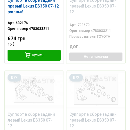
Суппорт в сборе задний
Суппорт в сборе задний
правый Lexus ES350 07-12
правый Lexus ES350 07-
ржавый
12
Арт.
632176
Арт.
793670
Ориг. номер
4783033211
Ориг. номер
4783033211
Производитель
TOYOTA
674 грн
15 $
дог.
Купить
Нет
в наличии
Б/У
Б/У
Суппорт в сборе задний
Суппорт в сборе задний
левый Lexus ES350 07-
правый Lexus ES350 07-
12
12