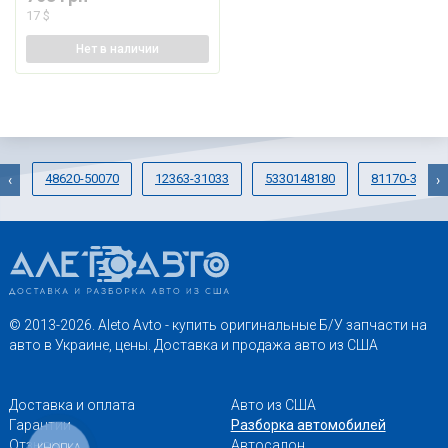
17 $
Нет
в наличии
48620-50070
12363-31033
5330148180
81170-33670
‹
›
© 2013-2026. Aleto Avto - купить оригинальные Б/У запчасти на
авто в Украине, цены. Доставка и продажа авто из США
Доставка и оплата
Авто из США
Гарантии
Разборка автомобилей
Отзывы
Автосалон