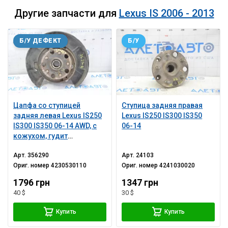
Другие запчасти для
Lexus IS 2006 - 2013
Б/У ДЕФЕКТ
Б/У
Цапфа со ступицей
Ступица задняя правая
задняя левая Lexus IS250
Lexus IS250 IS300 IS350
IS300 IS350 06-14 AWD, с
06-14
кожухом, гудит
подшипник
Арт.
356290
Арт.
24103
Ориг. номер
4230530110
Ориг. номер
4241030020
1796 грн
1347 грн
40 $
30 $
Купить
Купить