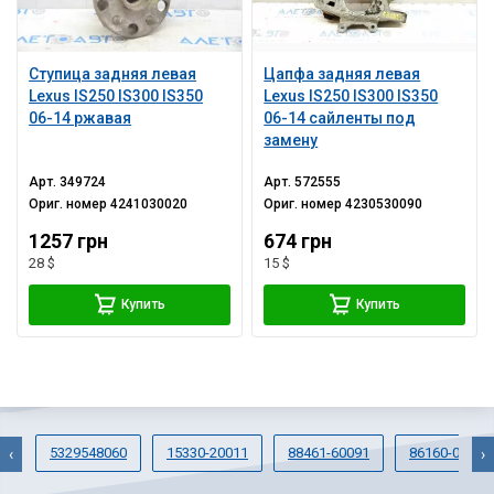
Ступица задняя левая
Цапфа задняя левая
Lexus IS250 IS300 IS350
Lexus IS250 IS300 IS350
06-14 ржавая
06-14 сайленты под
замену
Арт.
349724
Арт.
572555
Ориг. номер
4241030020
Ориг. номер
4230530090
1257 грн
674 грн
28 $
15 $
Купить
Купить
5329548060
15330-20011
88461-60091
86160-0WC5
‹
›