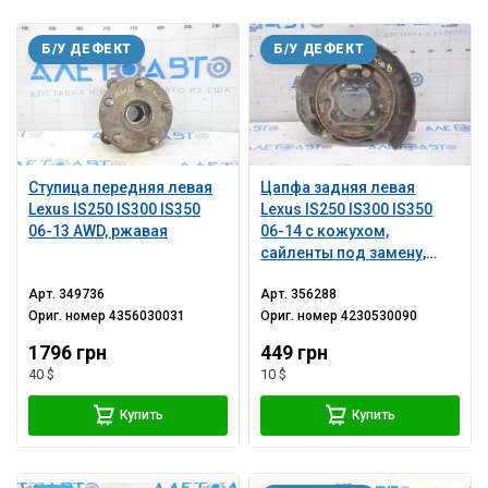
Б/У ДЕФЕКТ
Б/У ДЕФЕКТ
Ступица передняя левая
Цапфа задняя левая
Lexus IS250 IS300 IS350
Lexus IS250 IS300 IS350
06-13 AWD, ржавая
06-14 с кожухом,
сайленты под замену,
порван пыльник
Арт.
349736
Арт.
356288
Ориг. номер
4356030031
Ориг. номер
4230530090
1796 грн
449 грн
40 $
10 $
Купить
Купить