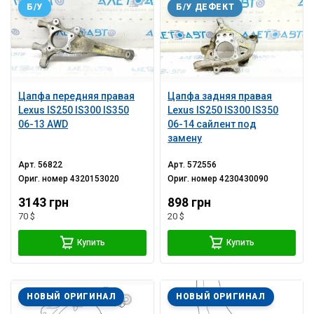
Б/У
Б/У ДЕФЕКТ
Цапфа передняя правая
Цапфа задняя правая
Lexus IS250 IS300 IS350
Lexus IS250 IS300 IS350
06-13 AWD
06-14 сайлент под
замену
Арт.
56822
Арт.
572556
Ориг. номер
4320153020
Ориг. номер
4230430090
3143 грн
898 грн
70 $
20 $
Купить
Купить
НОВЫЙ ОРИГИНАЛ
НОВЫЙ ОРИГИНАЛ