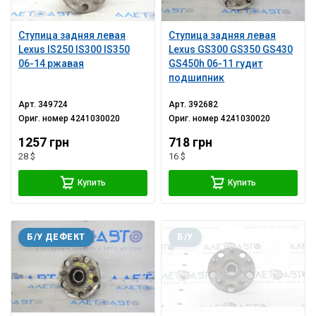
Ступица задняя левая
Ступица задняя левая
Lexus IS250 IS300 IS350
Lexus GS300 GS350 GS430
06-14 ржавая
GS450h 06-11 гудит
подшипник
Арт.
349724
Арт.
392682
Ориг. номер
4241030020
Ориг. номер
4241030020
1257 грн
718 грн
28 $
16 $
Купить
Купить
Б/У ДЕФЕКТ
Б/У