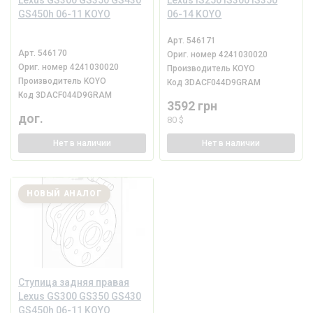
Lexus GS300 GS350 GS430
Lexus IS250 IS300 IS350
GS450h 06-11 KOYO
06-14 KOYO
Арт.
546171
Арт.
546170
Ориг. номер
4241030020
Ориг. номер
4241030020
Производитель
KOYO
Производитель
KOYO
Код
3DACF044D9GRAM
Код
3DACF044D9GRAM
3592 грн
дог.
80 $
Нет
в наличии
Нет
в наличии
НОВЫЙ АНАЛОГ
Ступица задняя правая
Lexus GS300 GS350 GS430
GS450h 06-11 KOYO