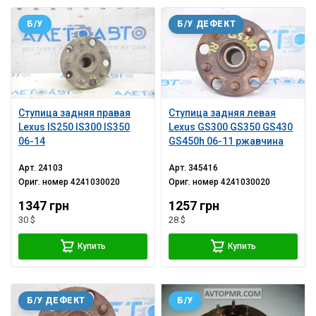
Б/У
Б/У ДЕФЕКТ
Ступица задняя правая
Ступица задняя левая
Lexus IS250 IS300 IS350
Lexus GS300 GS350 GS430
06-14
GS450h 06-11 ржавчина
Арт.
24103
Арт.
345416
Ориг. номер
4241030020
Ориг. номер
4241030020
1347 грн
1257 грн
30 $
28 $
Купить
Купить
Б/У ДЕФЕКТ
Б/У