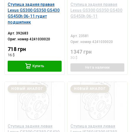
Ступица задняя правая
Ступица задняя правая
Lexus GS300 GS350 GS430
Lexus GS300 GS350 GS430
GS450h 06-11 гудит
GS450h 06-11
подшипник
Арт.
392683
Арт.
23581
Ориг. номер
4241030020
Ориг. номер
4241030020
718 грн
1347 грн
16 $
30 $
Купить
Нет
в наличии
НОВЫЙ АНАЛОГ
НОВЫЙ АНАЛОГ
Ступица задняя левая
Ступица задняя левая