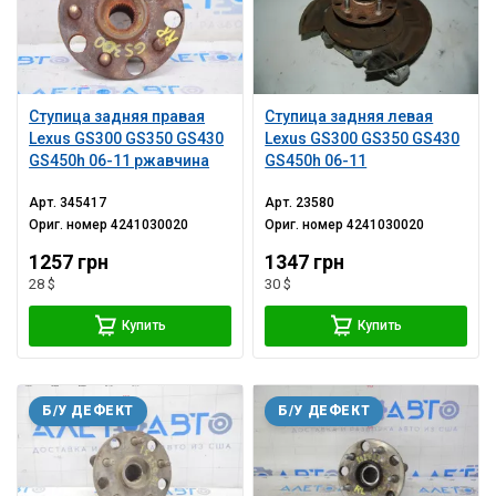
Ступица задняя правая
Ступица задняя левая
Lexus GS300 GS350 GS430
Lexus GS300 GS350 GS430
GS450h 06-11 ржавчина
GS450h 06-11
Арт.
345417
Арт.
23580
Ориг. номер
4241030020
Ориг. номер
4241030020
1257 грн
1347 грн
28 $
30 $
Купить
Купить
Б/У ДЕФЕКТ
Б/У ДЕФЕКТ