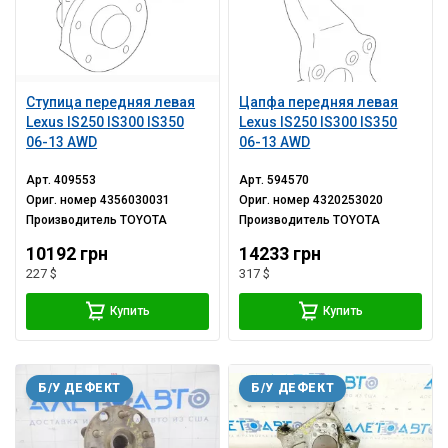
Ступица передняя левая
Цапфа передняя левая
Lexus IS250 IS300 IS350
Lexus IS250 IS300 IS350
06-13 AWD
06-13 AWD
Арт.
409553
Арт.
594570
Ориг. номер
4356030031
Ориг. номер
4320253020
Производитель
TOYOTA
Производитель
TOYOTA
10192 грн
14233 грн
227 $
317 $
Купить
Купить
Б/У ДЕФЕКТ
Б/У ДЕФЕКТ