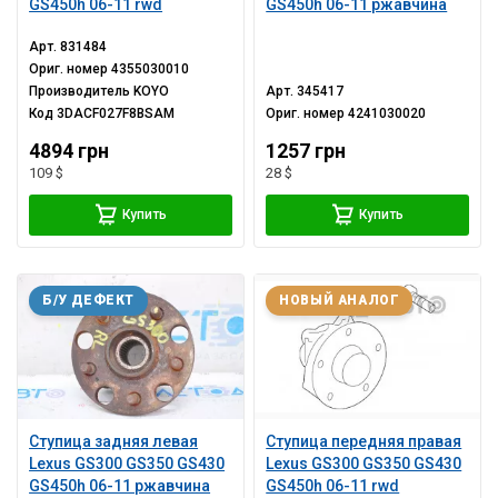
GS450h 06-11 rwd
GS450h 06-11 ржавчина
Арт.
831484
Ориг. номер
4355030010
Производитель
KOYO
Арт.
345417
Код
3DACF027F8BSAM
Ориг. номер
4241030020
4894 грн
1257 грн
109 $
28 $
Купить
Купить
Б/У ДЕФЕКТ
НОВЫЙ АНАЛОГ
Ступица задняя левая
Ступица передняя правая
Lexus GS300 GS350 GS430
Lexus GS300 GS350 GS430
GS450h 06-11 ржавчина
GS450h 06-11 rwd