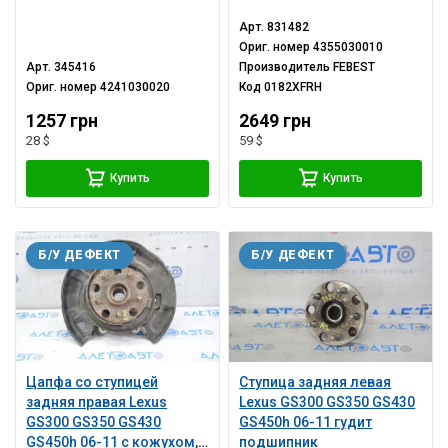
Арт.
831482
Ориг. номер
4355030010
Арт.
345416
Производитель
FEBEST
Ориг. номер
4241030020
Код
0182XFRH
1257 грн
2649 грн
28 $
59 $
Купить
Купить
Б/У ДЕФЕКТ
Б/У ДЕФЕКТ
Цапфа со ступицей
Ступица задняя левая
задняя правая Lexus
Lexus GS300 GS350 GS430
GS300 GS350 GS430
GS450h 06-11 гудит
GS450h 06-11 с кожухом,
подшипник