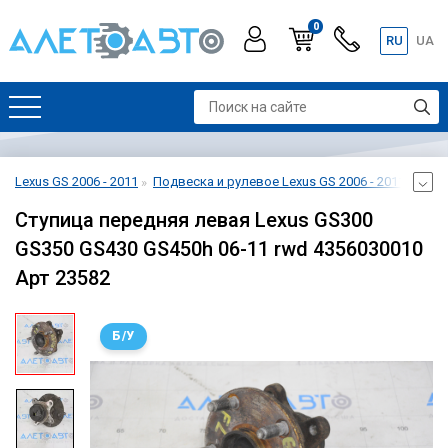
0
RU
UA
Lexus GS 2006 - 2011
Подвеска и рулевое Lexus GS 2006 - 2011
Кула
Ступица передняя левая Lexus GS300
GS350 GS430 GS450h 06-11 rwd 4356030010
Арт 23582
Б/У