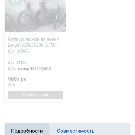
Б/У
Ступица передняя левая
Lexus IS250 IS300 IS350
06-13 RWD
Арт.
24104
Ориг. номер
4356030010
988 грн
22 $
Нет
в наличии
Подробности
Совместимость