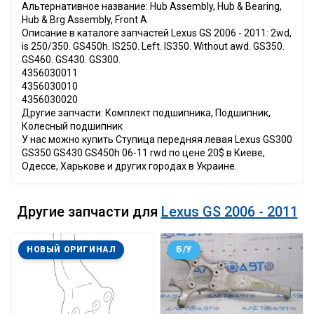
Альтернативное название: Hub Assembly, Hub & Bearing,
Hub & Brg Assembly, Front A
Описание в каталоге запчастей Lexus GS 2006 - 2011: 2wd,
is 250/350. GS450h. IS250. Left. IS350. Without awd. GS350.
GS460. GS430. GS300.
4356030011
4356030010
4356030020
Другие запчасти: Комплект подшипника, Подшипник,
Колесный подшипник
У нас можно купить Ступица передняя левая Lexus GS300
GS350 GS430 GS450h 06-11 rwd по цене 20$ в Киеве,
Одессе, Харькове и других городах в Украине.
Другие запчасти для
Lexus GS 2006 - 2011
НОВЫЙ ОРИГИНАЛ
Б/У