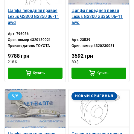
Цапфа передняя правая
Цапфа передняя левая
Lexus GS300 GS350 06-11
Lexus GS300 GS350 06-11
awd
awd
Арт.
796036
Ориг. номер
4320130021
Арт.
23539
Производитель
TOYOTA
Ориг. номер
4320230031
9788 грн
3592 грн
218 $
80 $
Купить
Купить
Б/У
НОВЫЙ ОРИГИНАЛ
Цапфа передняя левая
Ступица передняя левая