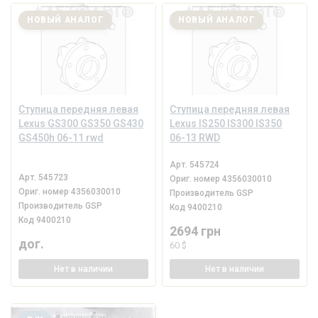
НОВЫЙ АНАЛОГ
НОВЫЙ АНАЛОГ
Ступица передняя левая
Ступица передняя левая
Lexus GS300 GS350 GS430
Lexus IS250 IS300 IS350
GS450h 06-11 rwd
06-13 RWD
Арт.
545724
Арт.
545723
Ориг. номер
4356030010
Ориг. номер
4356030010
Производитель
GSP
Производитель
GSP
Код
9400210
Код
9400210
2694 грн
дог.
60 $
Нет
в наличии
Нет
в наличии