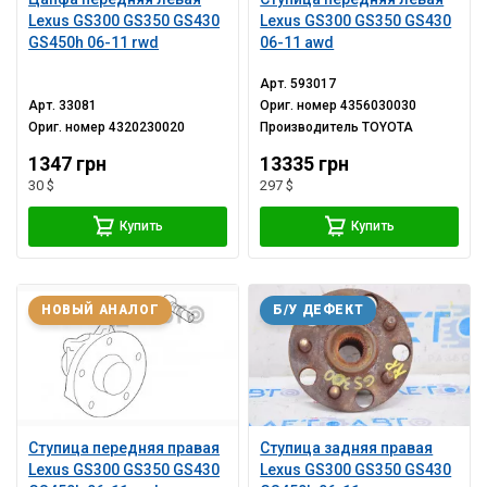
Lexus GS300 GS350 GS430
Lexus GS300 GS350 GS430
GS450h 06-11 rwd
06-11 awd
Арт.
593017
Арт.
33081
Ориг. номер
4356030030
Ориг. номер
4320230020
Производитель
TOYOTA
1347 грн
13335 грн
30 $
297 $
Купить
Купить
НОВЫЙ АНАЛОГ
Б/У ДЕФЕКТ
Ступица передняя правая
Ступица задняя правая
Lexus GS300 GS350 GS430
Lexus GS300 GS350 GS430