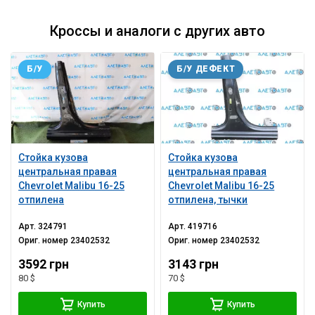
Кроссы и аналоги с других авто
Б/У
Б/У ДЕФЕКТ
Стойка кузова
Стойка кузова
центральная правая
центральная правая
Chevrolet Malibu 16-25
Chevrolet Malibu 16-25
отпилена
отпилена, тычки
Арт.
324791
Арт.
419716
Ориг. номер
23402532
Ориг. номер
23402532
3592 грн
3143 грн
80 $
70 $
Купить
Купить