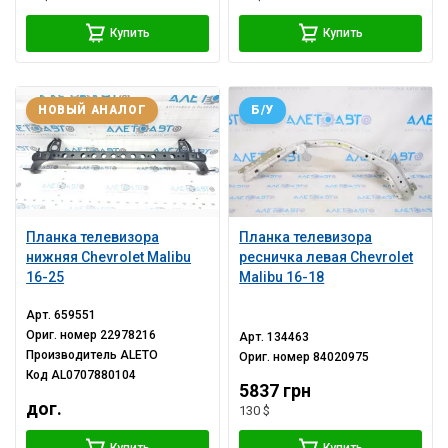
Купить
Купить
НОВЫЙ АНАЛОГ
Б/У
Планка телевизора
Планка телевизора
нижняя Chevrolet Malibu
ресничка левая Chevrolet
16-25
Malibu 16-18
Арт.
659551
Ориг. номер
22978216
Арт.
134463
Производитель
ALETO
Ориг. номер
84020975
Код
AL0707880104
5837 грн
дог.
130 $
Купить
Купить