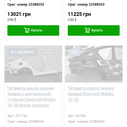
Ориг. номер
23388050
Ориг. номер
23388050
13021 грн
11225 грн
290 $
250 $
Купить
Купить
Б/У ДЕФЕКТ
Б/У
Четверть крыло задняя
Четверть крыло задняя
правая с центральной
правая Chevrolet Malibu
стойкой Chevrolet Malibu
16-25
16-25 белая, примята
Арт.
271724
Арт.
92760
Ориг. номер
23388050
Ориг. номер
23388050