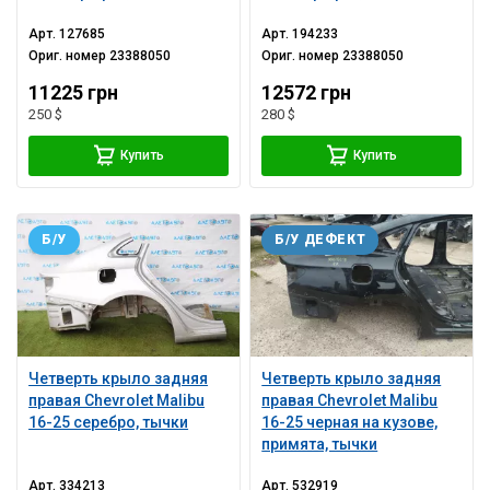
Арт.
127685
Арт.
194233
Ориг. номер
23388050
Ориг. номер
23388050
11225 грн
12572 грн
250 $
280 $
Купить
Купить
Б/У
Б/У ДЕФЕКТ
Четверть крыло задняя
Четверть крыло задняя
правая Chevrolet Malibu
правая Chevrolet Malibu
16-25 серебро, тычки
16-25 черная на кузове,
примята, тычки
Арт.
334213
Арт.
532919