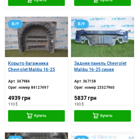
Б/У
Б/У
Корыто багажника
Задняя панель Chevrolet
Chevrolet Malibu 16-25
Malibu 16-25 синяя
Арт.
347984
Арт.
367158
Ориг. номер
84127497
Ориг. номер
23327960
4939 грн
5837 грн
110 $
130 $
Купить
Купить