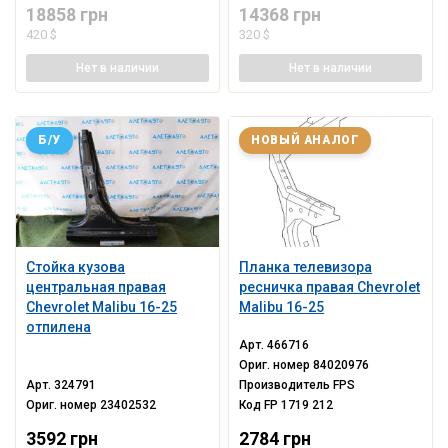
18858 грн
14368 грн
420 $
320 $
Нет
в наличии
Нет
в наличии
Б/У
НОВЫЙ АНАЛОГ
Стойка кузова
Планка телевизора
центральная правая
ресничка правая Chevrolet
Chevrolet Malibu 16-25
Malibu 16-25
отпилена
Арт.
466716
Ориг. номер
84020976
Арт.
324791
Производитель
FPS
Ориг. номер
23402532
Код
FP 1719 212
3592 грн
2784 грн