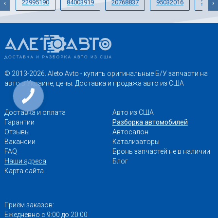
22995190
84003919
20768837
95032016
22853
‹
›
© 2013-2026. Aleto Avto - купить оригинальные Б/У запчасти на
авто в Украине, цены. Доставка и продажа авто из США
Доставка и оплата
Авто из США
Гарантии
Разборка автомобилей
Отзывы
Автосалон
Вакансии
Катализаторы
FAQ
Бронь запчастей не в наличии
Наши адреса
Блог
Карта сайта
Приём заказов:
Ежедневно с 9:00 до 20:00