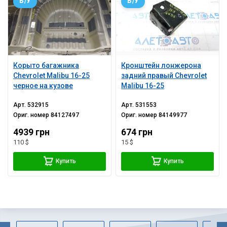
Б/У
Б/У
Корыто багажника
Кронштейн лонжерона
Chevrolet Malibu 16-25
задний правый Chevrolet
черное на кузове
Malibu 16-25
Арт.
532915
Арт.
531553
Ориг. номер
84127497
Ориг. номер
84149977
4939 грн
674 грн
110 $
15 $
Купить
Купить