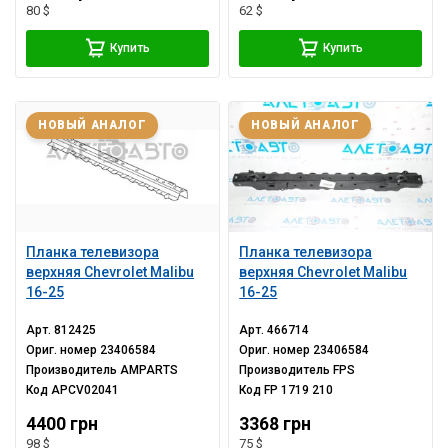
80 $
62 $
Купить
Купить
НОВЫЙ АНАЛОГ
НОВЫЙ АНАЛОГ
Планка телевизора
Планка телевизора
верхняя Chevrolet Malibu
верхняя Chevrolet Malibu
16-25
16-25
Арт.
812425
Арт.
466714
Ориг. номер
23406584
Ориг. номер
23406584
Производитель
AMPARTS
Производитель
FPS
Код
APCV02041
Код
FP 1719 210
4400 грн
3368 грн
98 $
75 $