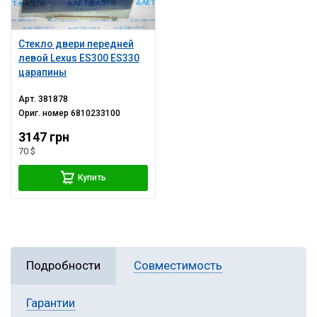
Стекло двери передней
левой Lexus ES300 ES330
царапины
Арт.
381878
Ориг. номер
6810233100
3147 грн
70 $
Купить
Подробности
Совместимость
Гарантии