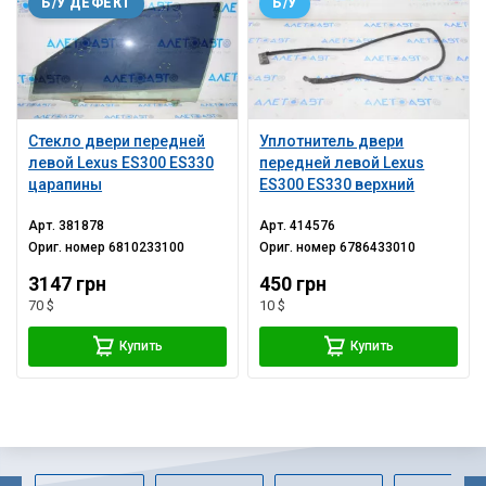
Б/У ДЕФЕКТ
Б/У
Стекло двери передней
Уплотнитель двери
левой Lexus ES300 ES330
передней левой Lexus
царапины
ES300 ES330 верхний
Арт.
381878
Арт.
414576
Ориг. номер
6810233100
Ориг. номер
6786433010
3147 грн
450 грн
70 $
10 $
Купить
Купить