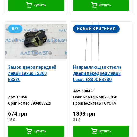
Купить
Купить
Б/У
НОВЫЙ ОРИГИНАЛ
Замок двери передней
Направляющая стекла
левой Lexus ES300
двери передней левой
ES330
Lexus ES300 ES330
Арт.
588466
Арт.
15058
Ориг. номер
6740233050
Ориг. номер
6904033221
Производитель
TOYOTA
674 грн
1393 грн
15 $
31 $
Купить
Купить