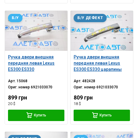
Б/У
Б/У ДЕФЕКТ
Ручка двери внешняя
Ручка двери внешняя
передняя левая Lexus
передняя левая Lexus
ES300 ES330
ES300 ES330 царапины
Арт.
15068
Арт.
482428
Ориг. номер
6921033070
Ориг. номер
6921033070
899 грн
809 грн
20 $
18 $
Купить
Купить