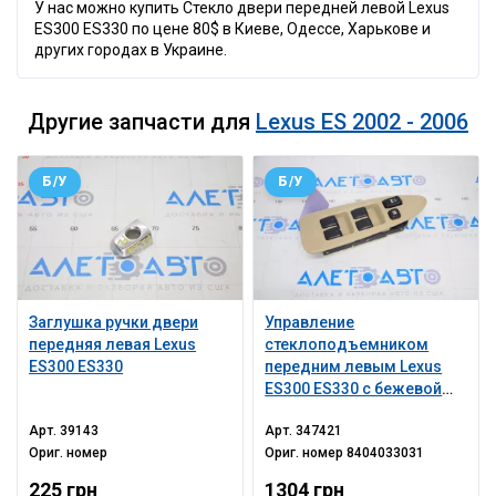
У нас можно купить Стекло двери передней левой Lexus
ES300 ES330 по цене 80$ в Киеве, Одессе, Харькове и
других городах в Украине.
Другие запчасти для
Lexus ES 2002 - 2006
Б/У
Б/У
Заглушка ручки двери
Управление
передняя левая Lexus
стеклоподъемником
ES300 ES330
передним левым Lexus
ES300 ES330 с бежевой
накладкой
Арт.
39143
Арт.
347421
Ориг. номер
Ориг. номер
8404033031
225 грн
1304 грн