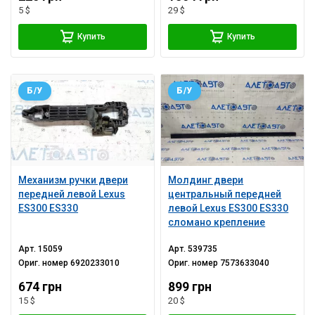
5 $
29 $
Купить
Купить
Б/У
Б/У
Механизм ручки двери
Молдинг двери
передней левой Lexus
центральный передней
ES300 ES330
левой Lexus ES300 ES330
сломано крепление
Арт.
15059
Арт.
539735
Ориг. номер
6920233010
Ориг. номер
7573633040
674 грн
899 грн
15 $
20 $