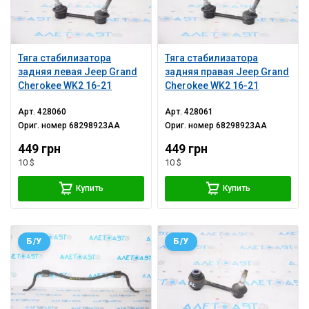
Тяга стабилизатора
Тяга стабилизатора
задняя левая Jeep Grand
задняя правая Jeep Grand
Cherokee WK2 16-21
Cherokee WK2 16-21
Арт.
428060
Арт.
428061
Ориг. номер
68298923AA
Ориг. номер
68298923AA
449 грн
449 грн
10 $
10 $
Купить
Купить
Б/У
Б/У