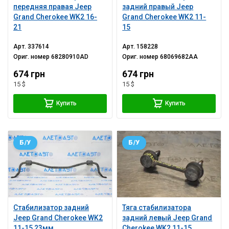
передняя правая Jeep
задний правый Jeep
Grand Cherokee WK2 16-
Grand Cherokee WK2 11-
21
15
Арт.
337614
Арт.
158228
Ориг. номер
68280910AD
Ориг. номер
68069682AA
674 грн
674 грн
15 $
15 $
Купить
Купить
Б/У
Б/У
Стабилизатор задний
Тяга стабилизатора
Jeep Grand Cherokee WK2
задний левый Jeep Grand
11-15 23мм
Cherokee WK2 11-15