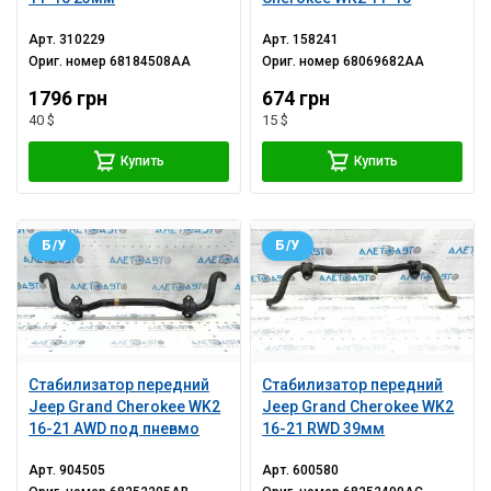
Арт.
310229
Арт.
158241
Ориг. номер
68184508AA
Ориг. номер
68069682AA
1796 грн
674 грн
40 $
15 $
Купить
Купить
Б/У
Б/У
Стабилизатор передний
Стабилизатор передний
Jeep Grand Cherokee WK2
Jeep Grand Cherokee WK2
16-21 AWD под пневмо
16-21 RWD 39мм
Арт.
904505
Арт.
600580