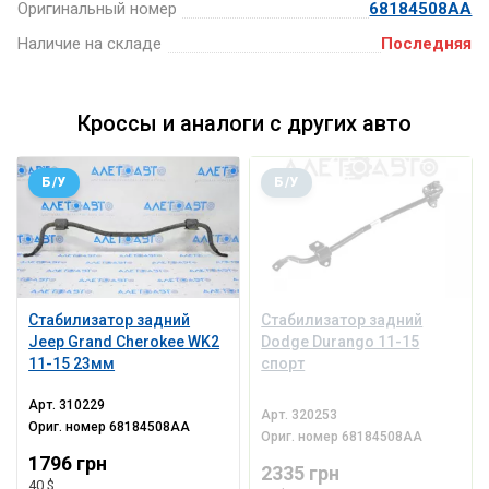
Оригинальный номер
68184508AA
Наличие на складе
Последняя
Кроссы и аналоги с других авто
Б/У
Б/У
Стабилизатор задний
Стабилизатор задний
Jeep Grand Cherokee WK2
Dodge Durango 11-15
11-15 23мм
спорт
Арт.
310229
Арт.
320253
Ориг. номер
68184508AA
Ориг. номер
68184508AA
1796 грн
2335 грн
40 $