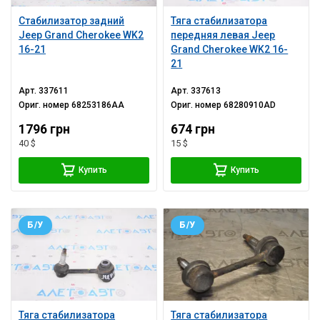
Стабилизатор задний
Тяга стабилизатора
Jeep Grand Cherokee WK2
передняя левая Jeep
16-21
Grand Cherokee WK2 16-
21
Арт.
337611
Арт.
337613
Ориг. номер
68253186AA
Ориг. номер
68280910AD
1796 грн
674 грн
40 $
15 $
Купить
Купить
Б/У
Б/У
Тяга стабилизатора
Тяга стабилизатора