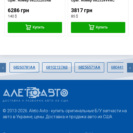
Ориг. номер
68252205AB
Ориг. номер
68252499AC
6286 грн
3817 грн
140 $
85 $
Купить
Купить
68260781AA
68102137AB
68256571AA
68044103AC
‹
›
© 2013-2026. Aleto Avto - купить оригинальные Б/У запчасти на
авто в Украине, цены. Доставка и продажа авто из США