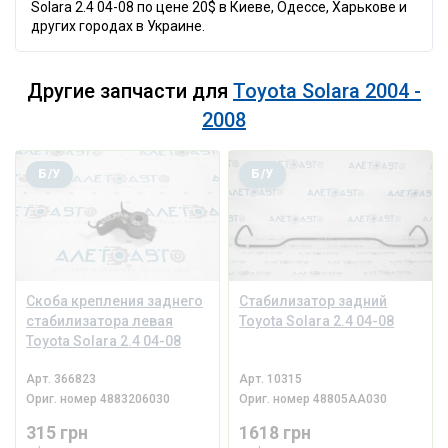
Solara 2.4 04-08 по цене 20$ в Киеве, Одессе, Харькове и
других городах в Украине.
Другие запчасти для
Toyota Solara 2004 -
2008
Б/У
Б/У
Скоба крепления заднего
Стабилизатор задний
стабилизатора левая
Toyota Solara 2.4 04-08
Toyota Solara 2.4 04-08
Арт.
366823
Арт.
10315
Ориг. номер
4883206030
Ориг. номер
48805AA030
315 грн
1618 грн