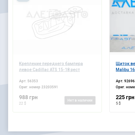
Крепление переднего бампера
Щиток ве
левое Cadillac ATS 15-18 рест
Malibu 1
Арт.
56353
Арт.
92696
Ориг. номер
23203591
Ориг. ном
988 грн
225 грн
Нет
в наличии
22 $
5 $