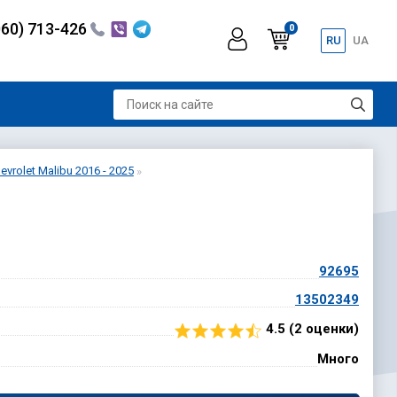
060) 713-426
0
RU
UA
vrolet Malibu 2016 - 2025
92695
13502349
4.5 (
2
оценки)
Много