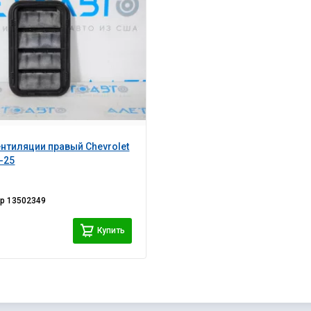
нтиляции правый Chevrolet
6-25
ер
13502349
Купить