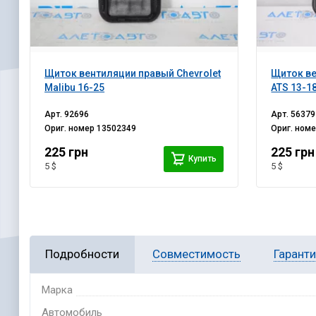
Щиток вентиляции правый Chevrolet
Щиток ве
Malibu 16-25
ATS 13-1
Арт.
92696
Арт.
56379
Ориг. номер
13502349
Ориг. ном
225 грн
225 грн
Купить
5 $
5 $
Подробности
Совместимость
Гарант
Марка
Автомобиль