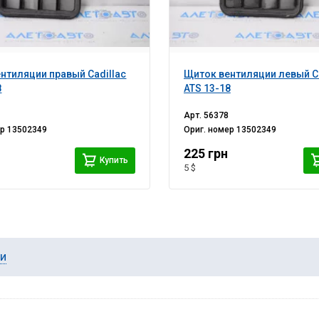
нтиляции правый Cadillac
Щиток вентиляции левый Ca
8
ATS 13-18
Арт.
56378
ер
13502349
Ориг. номер
13502349
225 грн
Купить
5 $
ии