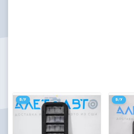
Б/У
Б/У