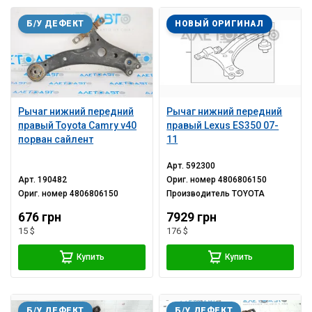
Б/У ДЕФЕКТ
НОВЫЙ ОРИГИНАЛ
Рычаг нижний передний
Рычаг нижний передний
правый Toyota Camry v40
правый Lexus ES350 07-
порван сайлент
11
Арт.
592300
Арт.
190482
Ориг. номер
4806806150
Ориг. номер
4806806150
Производитель
TOYOTA
676 грн
7929 грн
15 $
176 $
Купить
Купить
Б/У ДЕФЕКТ
Б/У ДЕФЕКТ