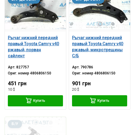
Рычаг нижний передний
Рычаг нижний передний
правый Toyota Camry v40
правый Toyota Camry v40
ржавый, порван
ржавый, микротрещины
сайлент
С/Б
Арт.
827757
Арт.
790786
Ориг. номер
4806806150
Ориг. номер
4806806150
451 грн
901 грн
10 $
20 $
Купить
Купить
Б/У