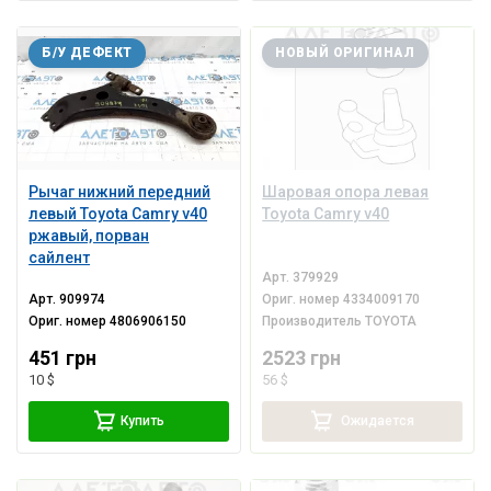
Б/У ДЕФЕКТ
НОВЫЙ ОРИГИНАЛ
Рычаг нижний передний
Шаровая опора левая
левый Toyota Camry v40
Toyota Camry v40
ржавый, порван
сайлент
Арт.
379929
Арт.
909974
Ориг. номер
4334009170
Ориг. номер
4806906150
Производитель
TOYOTA
451 грн
2523 грн
10 $
56 $
Купить
Ожидается