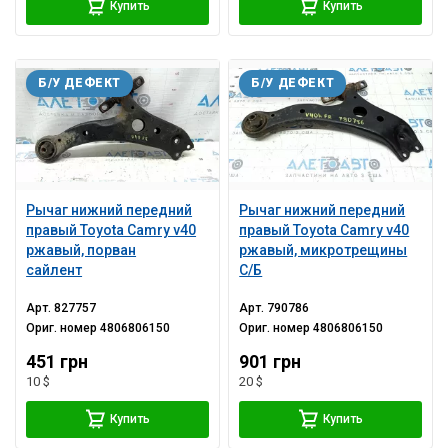
Купить
Купить
Б/У ДЕФЕКТ
Б/У ДЕФЕКТ
Рычаг нижний передний
Рычаг нижний передний
правый Toyota Camry v40
правый Toyota Camry v40
ржавый, порван
ржавый, микротрещины
сайлент
С/Б
Арт.
827757
Арт.
790786
Ориг. номер
4806806150
Ориг. номер
4806806150
451 грн
901 грн
10 $
20 $
Купить
Купить