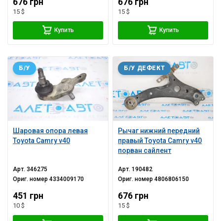
676 грн
676 грн
15 $
15 $
Купить
Купить
Б/У
Б/У ДЕФЕКТ
Шаровая опора левая
Рычаг нижний передний
Toyota Camry v40
правый Toyota Camry v40
порван сайлент
Арт.
346275
Арт.
190482
Ориг. номер
4334009170
Ориг. номер
4806806150
451 грн
676 грн
10 $
15 $