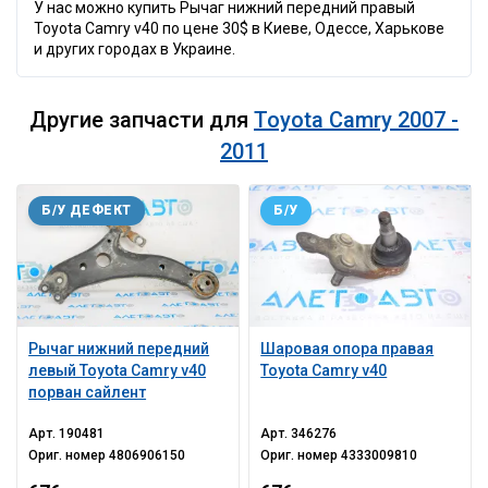
У нас можно купить Рычаг нижний передний правый
Toyota Camry v40 по цене 30$ в Киеве, Одессе, Харькове
и других городах в Украине.
Другие запчасти для
Toyota Camry 2007 -
2011
Б/У ДЕФЕКТ
Б/У
Рычаг нижний передний
Шаровая опора правая
левый Toyota Camry v40
Toyota Camry v40
порван сайлент
Арт.
190481
Арт.
346276
Ориг. номер
4806906150
Ориг. номер
4333009810