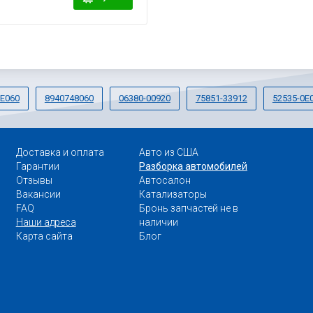
0E060
8940748060
06380-00920
75851-33912
52535-0E
Доставка и оплата
Авто из США
Гарантии
Разборка автомобилей
Отзывы
Автосалон
Вакансии
Катализаторы
FAQ
Бронь запчастей не в
Наши адреса
наличии
Карта сайта
Блог