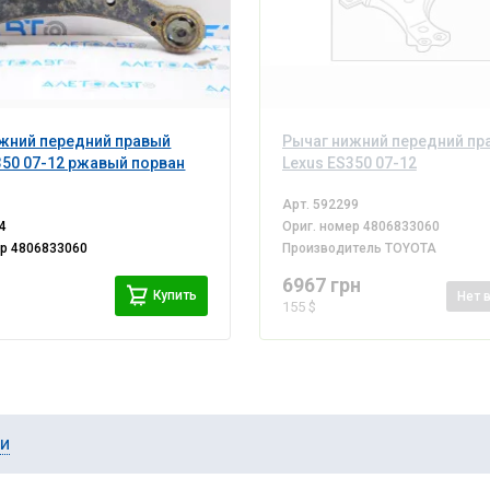
жний передний правый
Рычаг нижний передний пр
350 07-12 ржавый порван
Lexus ES350 07-12
Арт.
592299
4
Ориг. номер
4806833060
ер
4806833060
Производитель
TOYOTA
6967 грн
Купить
Нет
155 $
ии