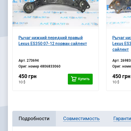
Рычаг нижний передний правый
Рычаг ни
Lexus ES350 07-12 порван сайлент
Lexus ES
сайлент
Арт.
273694
Арт.
26983
Ориг. номер
4806833060
Ориг. ном
450 грн
450 грн
Купить
10 $
10 $
Подробности
Совместимость
Гарант