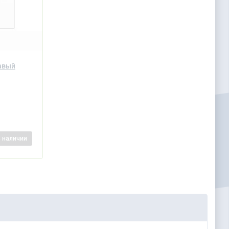
авый
в наличии