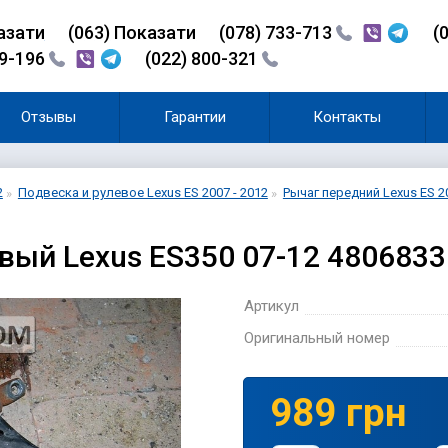
азати
(0
6
3)
Показати
(078) 733-713
(
99-196
(022) 800-321
Отзывы
Гарантии
Контакты
2
Подвеска и рулевое Lexus ES 2007 - 2012
Рычаг передний Lexus ES 20
вый Lexus ES350 07-12 4806833
Артикул
Оригинальный номер
989 грн