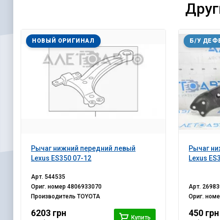
Друг
НОВЫЙ ОРИГИНАЛ
Б/У ДЕФ
Рычаг нижний передний левый
Рычаг ни
Lexus ES350 07-12
Lexus ES
Арт.
544535
Ориг. номер
4806933070
Арт.
26983
Производитель
TOYOTA
Ориг. ном
6203 грн
450 грн
Купить