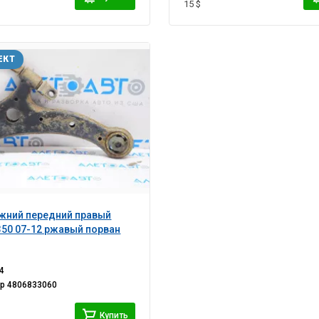
15 $
ЕКТ
жний передний правый
350 07-12 ржавый порван
4
ер
4806833060
Купить