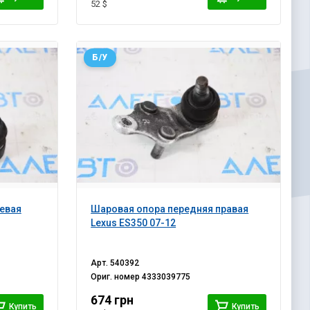
52 $
Б/У
евая
Шаровая опора передняя правая
Lexus ES350 07-12
Арт.
540392
Ориг. номер
4333039775
674 грн
Купить
Купить