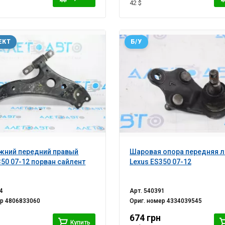
42 $
ЕКТ
Б/У
жний передний правый
Шаровая опора передняя л
350 07-12 порван сайлент
Lexus ES350 07-12
4
Арт.
540391
ер
4806833060
Ориг. номер
4334039545
674 грн
Купить