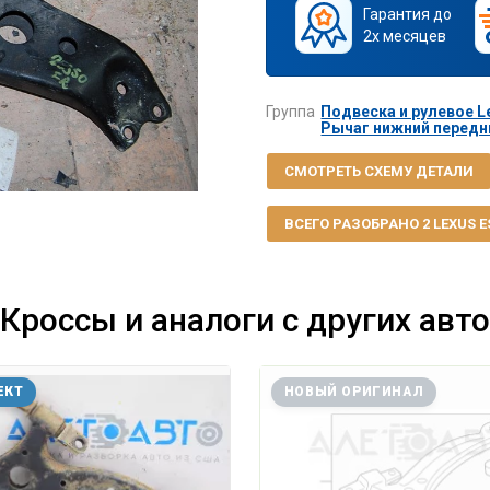
Гарантия до
2х месяцев
Группа
Подвеска и рулевое Le
Рычаг нижний передни
СМОТРЕТЬ СХЕМУ ДЕТАЛИ
ВСЕГО РАЗОБРАНО 2 LEXUS ES 
Кроссы и аналоги с других авто
ЕКТ
НОВЫЙ ОРИГИНАЛ