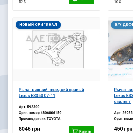
52 $
10 $
НОВЫЙ ОРИГИНАЛ
Б/У ДЕФ
Рычаг нижний передний правый
Рычаг ни
Lexus ES350 07-11
Lexus ES
сайлент
Арт.
592300
Ориг. номер
4806806150
Арт.
26983
Производитель
TOYOTA
Ориг. ном
8046 грн
450 грн
Купить