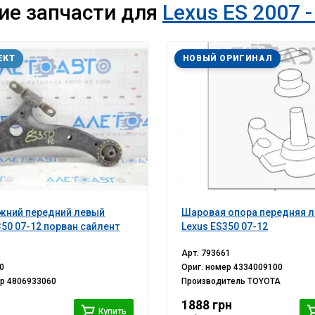
ие запчасти для
Lexus ES 2007 -
ЕКТ
НОВЫЙ ОРИГИНАЛ
жний передний левый
Шаровая опора передняя л
350 07-12 порван сайлент
Lexus ES350 07-12
Арт.
793661
0
Ориг. номер
4334009100
ер
4806933060
Производитель
TOYOTA
1888 грн
Купить