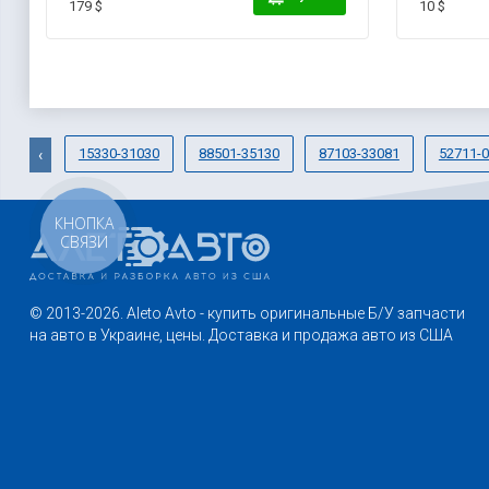
179 $
10 $
15330-31030
88501-35130
87103-33081
52711-
‹
КНОПКА
СВЯЗИ
© 2013-2026. Aleto Avto - купить оригинальные Б/У запчасти
на авто в Украине, цены. Доставка и продажа авто из США