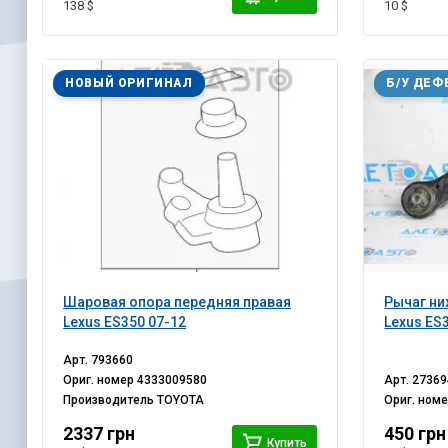
138 $
10 $
НОВЫЙ ОРИГИНАЛ
Б/У ДЕФ
Шаровая опора передняя правая
Рычаг ни
Lexus ES350 07-12
Lexus ES
Арт.
793660
Ориг. номер
4333009580
Арт.
27369
Производитель
TOYOTA
Ориг. ном
2337 грн
450 грн
Купить