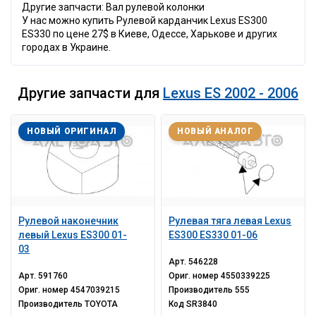
Другие запчасти: Вал рулевой колонки
У нас можно купить Рулевой карданчик Lexus ES300
ES330 по цене 27$ в Киеве, Одессе, Харькове и других
городах в Украине.
Другие запчасти для
Lexus ES 2002 - 2006
НОВЫЙ ОРИГИНАЛ
НОВЫЙ АНАЛОГ
Рулевой наконечник
Рулевая тяга левая Lexus
левый Lexus ES300 01-
ES300 ES330 01-06
03
Арт.
546228
Арт.
591760
Ориг. номер
4550339225
Ориг. номер
4547039215
Производитель
555
Производитель
TOYOTA
Код
SR3840