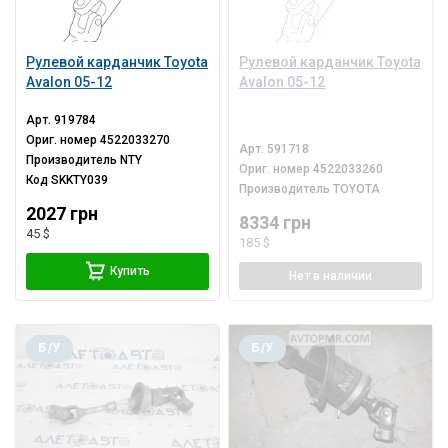
Рулевой карданчик Toyota
Рулевой карданчик Toyota
Avalon 05-12
Avalon 05-12
Арт.
919784
Ориг. номер
4522033270
Арт.
591718
Производитель
NTY
Ориг. номер
4522033260
Код
SKKTY039
Производитель
TOYOTA
2027 грн
8334 грн
45 $
185 $
Купить
Нет
в наличии
Б/У
Б/У