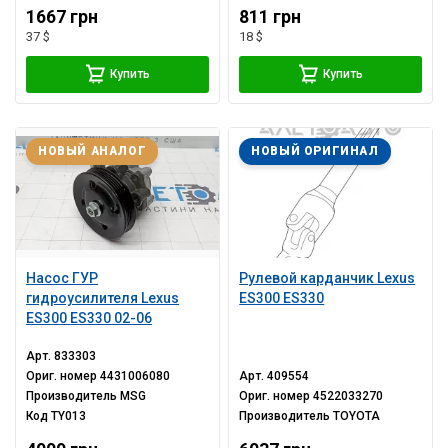
1667 грн
811 грн
37 $
18 $
Купить
Купить
НОВЫЙ АНАЛОГ
НОВЫЙ ОРИГИНАЛ
Насос ГУР
Рулевой карданчик Lexus
гидроусилителя Lexus
ES300 ES330
ES300 ES330 02-06
Арт.
833303
Ориг. номер
4431006080
Арт.
409554
Производитель
MSG
Ориг. номер
4522033270
Код
TY013
Производитель
TOYOTA