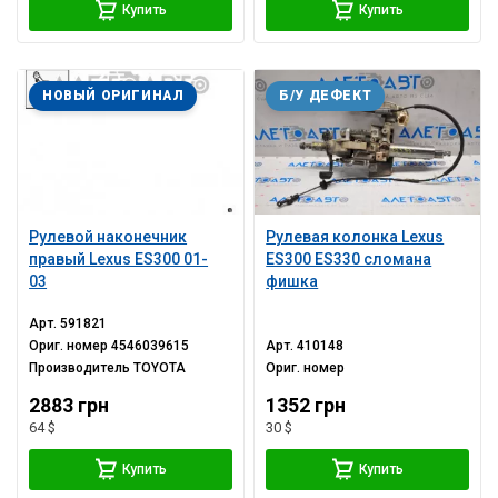
Купить
Купить
НОВЫЙ ОРИГИНАЛ
Б/У ДЕФЕКТ
Рулевой наконечник
Рулевая колонка Lexus
правый Lexus ES300 01-
ES300 ES330 сломана
03
фишка
Арт.
591821
Ориг. номер
4546039615
Арт.
410148
Производитель
TOYOTA
Ориг. номер
2883 грн
1352 грн
64 $
30 $
Купить
Купить