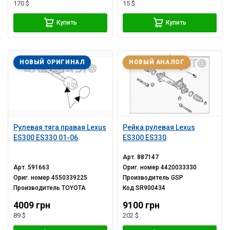
170 $
15 $
Купить
Купить
НОВЫЙ ОРИГИНАЛ
НОВЫЙ АНАЛОГ
Рулевая тяга правая Lexus
Рейка рулевая Lexus
ES300 ES330 01-06
ES300 ES330
Арт.
887147
Арт.
591663
Ориг. номер
4420033330
Ориг. номер
4550339225
Производитель
GSP
Производитель
TOYOTA
Код
SR900434
4009 грн
9100 грн
89 $
202 $