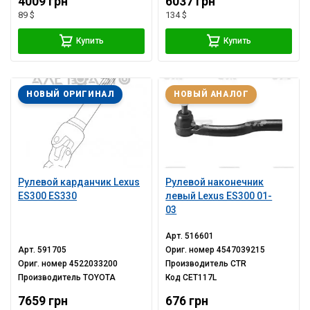
4009 грн
6037 грн
89 $
134 $
Купить
Купить
НОВЫЙ ОРИГИНАЛ
НОВЫЙ АНАЛОГ
Рулевой карданчик Lexus
Рулевой наконечник
ES300 ES330
левый Lexus ES300 01-
03
Арт.
516601
Арт.
591705
Ориг. номер
4547039215
Ориг. номер
4522033200
Производитель
CTR
Производитель
TOYOTA
Код
CET117L
7659 грн
676 грн