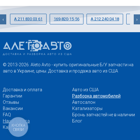
A 211 830 03 61
169-820-15-56
A 212 240 04 18
246-
‹
›
© 2013-2026. Aleto Avto - купить оригинальные Б/У запчасти на
авто в Украине, цены. Доставка и продажа авто из США
Доставка и оплата
Авто из США
Гарантии
Разборка автомобилей
Отзывы
Автосалон
Вакансии
Катализаторы
FAQ
Бронь запчастей не в наличии
Наши адреса
Блог
КНОПКА
Карта сайта
СВЯЗИ