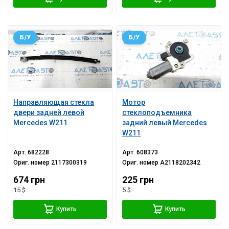
Б/У
Б/У
Направляющая стекла
Мотор
двери задней левой
стеклоподъемника
Mercedes W211
задний левый Mercedes
W211
Арт.
682228
Арт.
608373
Ориг. номер
2117300319
Ориг. номер
A2118202342
674 грн
225 грн
15 $
5 $
Купить
Купить