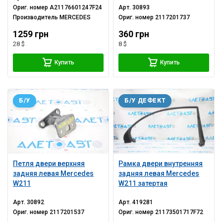
Ориг. номер
A21176601247F24
Арт.
30893
Производитель
MERCEDES
Ориг. номер
2117201737
1259 грн
360 грн
28 $
8 $
Купить
Купить
Б/У
Б/У ДЕФЕКТ
Петля двери верхняя
Рамка двери внутренняя
задняя левая Mercedes
задняя левая Mercedes
W211
W211 затертая
Арт.
30892
Арт.
419281
Ориг. номер
2117201537
Ориг. номер
21173501717F72