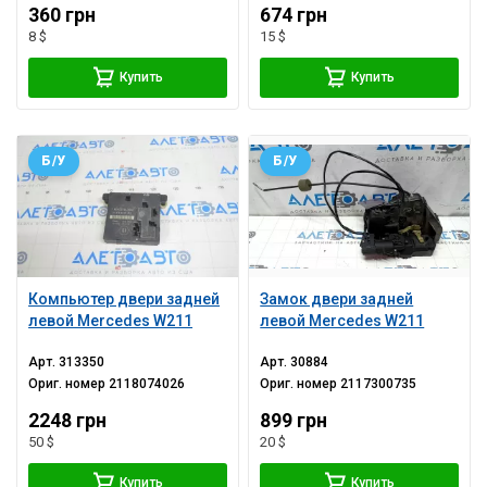
360 грн
674 грн
8 $
15 $
Купить
Купить
Б/У
Б/У
Компьютер двери задней
Замок двери задней
левой Mercedes W211
левой Mercedes W211
Арт.
313350
Арт.
30884
Ориг. номер
2118074026
Ориг. номер
2117300735
2248 грн
899 грн
50 $
20 $
Купить
Купить