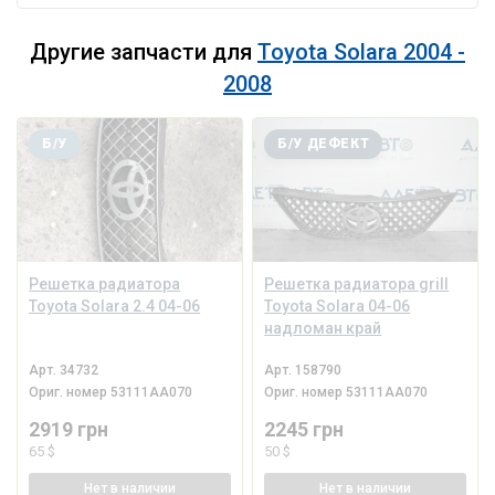
Другие запчасти для
Toyota Solara 2004 -
2008
Б/У
Б/У ДЕФЕКТ
Решетка радиатора
Решетка радиатора grill
Toyota Solara 2.4 04-06
Toyota Solara 04-06
надломан край
Арт.
34732
Арт.
158790
Ориг. номер
53111AA070
Ориг. номер
53111AA070
2919 грн
2245 грн
65 $
50 $
Нет
в наличии
Нет
в наличии