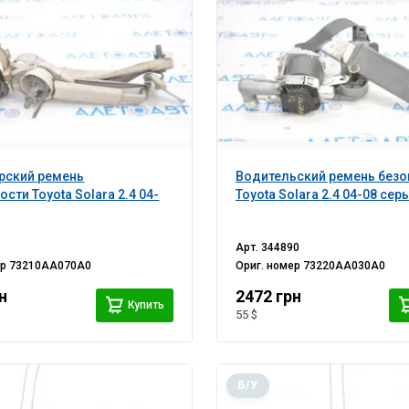
рский ремень
Водительский ремень безо
сти Toyota Solara 2.4 04-
Toyota Solara 2.4 04-08 сер
Арт.
344890
ер
73210AA070A0
Ориг. номер
73220AA030A0
н
2472 грн
Купить
55 $
Б/У