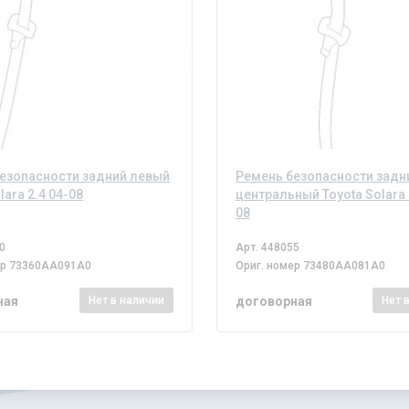
езопасности задний левый
Ремень безопасности задн
lara 2.4 04-08
центральный Toyota Solara 
08
0
Арт.
448055
ер
73360AA091A0
Ориг. номер
73480AA081A0
ная
договорная
Нет
в наличии
Нет