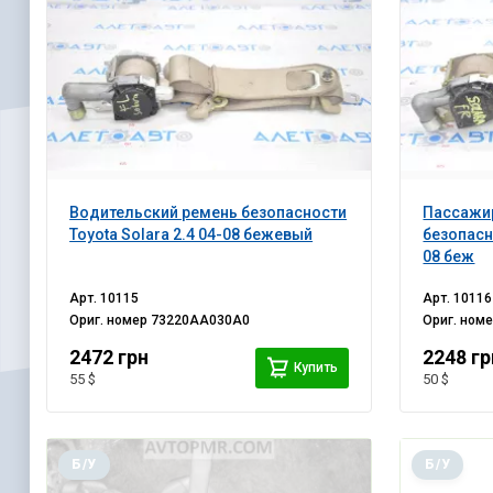
Водительский ремень безопасности
Пассажи
Toyota Solara 2.4 04-08 бежевый
безопасно
08 беж
Арт.
10115
Арт.
10116
Ориг. номер
73220AA030A0
Ориг. ном
2472 грн
2248 гр
Купить
55 $
50 $
Б/У
Б/У