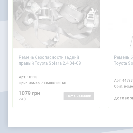
Ремень безопасности задний
Ремень б
правый Toyota Solara 2.4 04-08
Toyota So
Арт.
10118
Арт.
44793
Ориг. номер
7336006150A0
Ориг. ном
1079 грн
Нет
в наличии
договор
24 $