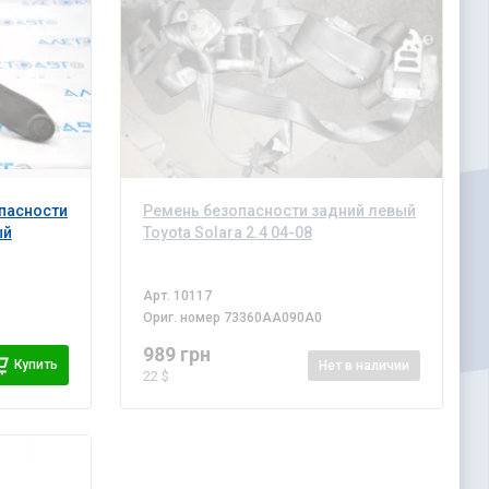
пасности
Ремень безопасности задний левый
ый
Toyota Solara 2.4 04-08
Арт.
10117
Ориг. номер
73360AA090A0
989 грн
Купить
Нет
в наличии
22 $