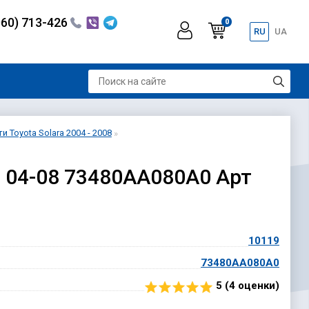
060) 713-426
0
RU
UA
 Toyota Solara 2004 - 2008
4 04-08 73480AA080A0 Арт
10119
73480AA080A0
5 (
4
оценки)