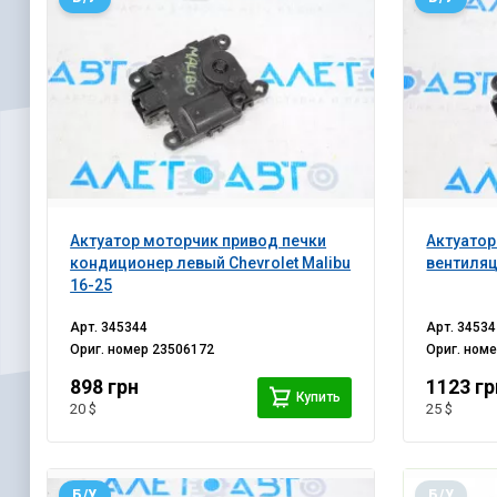
Актуатор моторчик привод печки
Актуатор
кондиционер левый Chevrolet Malibu
вентиляц
16-25
Арт.
345344
Арт.
34534
Ориг. номер
23506172
Ориг. ном
898 грн
1123 гр
Купить
20 $
25 $
Б/У
Б/У