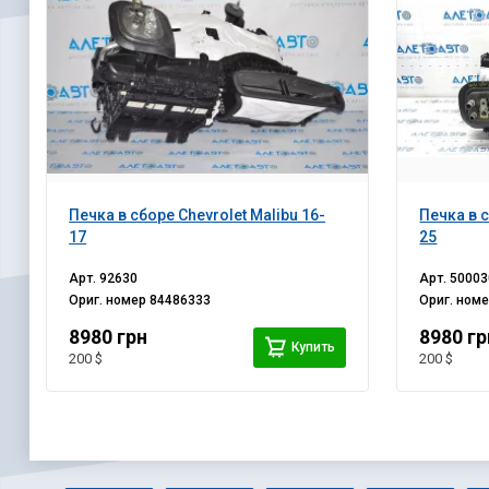
Печка в сборе Chevrolet Malibu 16-
Печка в с
17
25
Арт.
92630
Арт.
50003
Ориг. номер
84486333
Ориг. ном
8980 грн
8980 гр
Купить
200 $
200 $