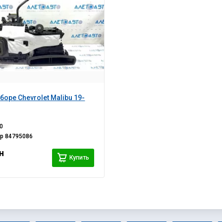
боре Chevrolet Malibu 19-
0
ер
84795086
н
Купить