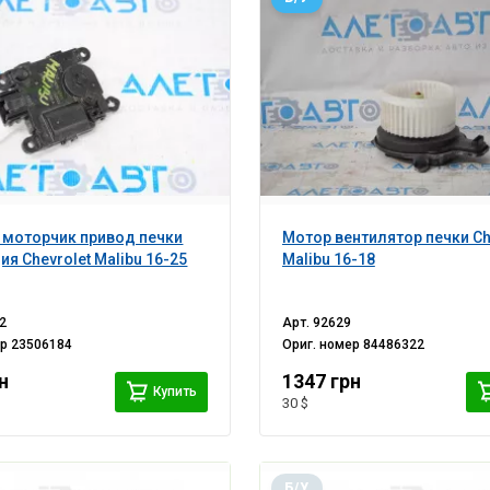
 моторчик привод печки
Мотор вентилятор печки Ch
ия Chevrolet Malibu 16-25
Malibu 16-18
2
Арт.
92629
ер
23506184
Ориг. номер
84486322
н
1347 грн
Купить
30 $
Б/У