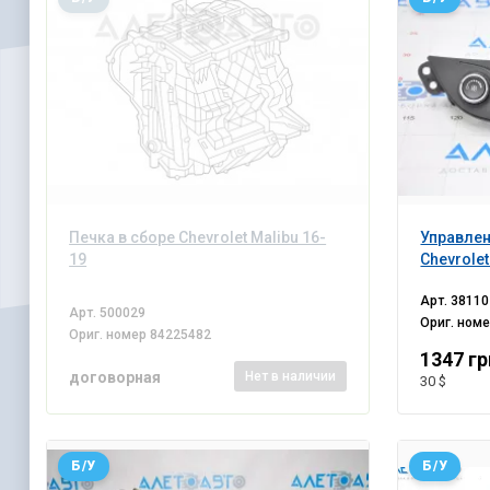
Печка в сборе Chevrolet Malibu 16-
Управле
19
Chevrolet
Арт.
38110
Арт.
500029
Ориг. ном
Ориг. номер
84225482
1347 гр
договорная
Нет
в наличии
30 $
Б/У
Б/У