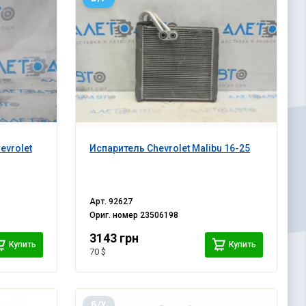
evrolet
Испаритель Chevrolet Malibu 16-25
Арт.
92627
Ориг. номер
23506198
3143 грн
Купить
Купить
70 $
Б/У