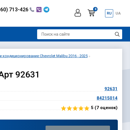
060) 713-426
0
RU
UA
 кондиционирование Chevrolet Malibu 2016 - 2025
 Арт 92631
92631
84215014
5 (
7
оценок)