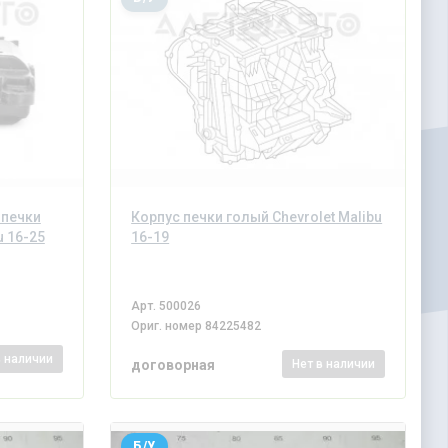
 печки
Корпус печки голый Chevrolet Malibu
u 16-25
16-19
Арт.
500026
Ориг. номер
84225482
в наличии
договорная
Нет
в наличии
Б/У