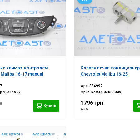
ние климат-контролем
Клапан печки кондиционер
 Malibu 16-17 manual
Chevrolet Malibu 16-25
7
Арт.
384992
ер
23414952
Ориг. номер
84806899
н
1796 грн
Купить
40 $