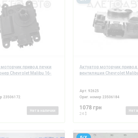
 моторчик привод печки
Актуатор моторчик привод
нер Chevrolet Malibu 16-
вентиляция Chevrolet Malib
Арт.
92625
ер
23506172
Ориг. номер
23506184
1078 грн
Нет
в наличии
Нет
24 $
Б/У