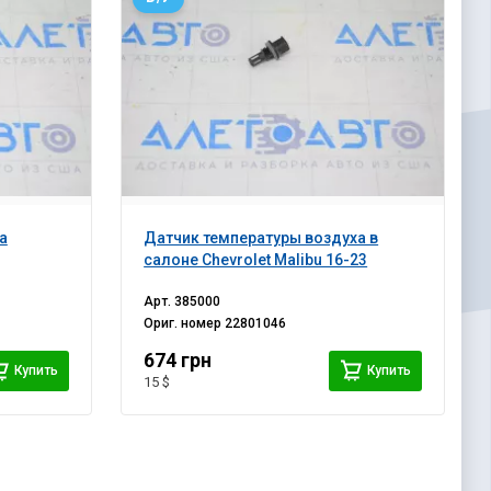
а
Датчик температуры воздуха в
салоне Chevrolet Malibu 16-23
Арт.
385000
Ориг. номер
22801046
674 грн
Купить
Купить
15 $