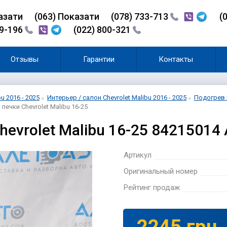
азати
(0
6
3)
Показати
(078) 733-713
(
99-196
(022) 800-321
Отзывы
Гарантии
Контакты
bu 2016 - 2025
Интерьер / салон Chevrolet Malibu 2016 - 2025
Подогрев и
печки Chevrolet Malibu 16-25
evrolet Malibu 16-25 84215014
Артикул
Оригинальный номер
Рейтинг продаж
2245 грн