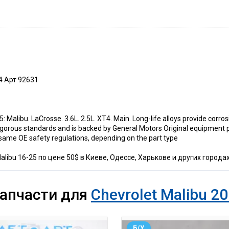
4 Арт 92631
libu. LaCrosse. 3.6L. 2.5L. XT4. Main. Long-life alloys provide corrosi
rigorous standards and is backed by General Motors Original equipment p
ame OE safety regulations, depending on the part type
libu 16-25 по цене 50$ в Киеве, Одессе, Харькове и других городах
запчасти для
Chevrolet Malibu 20
Б/У