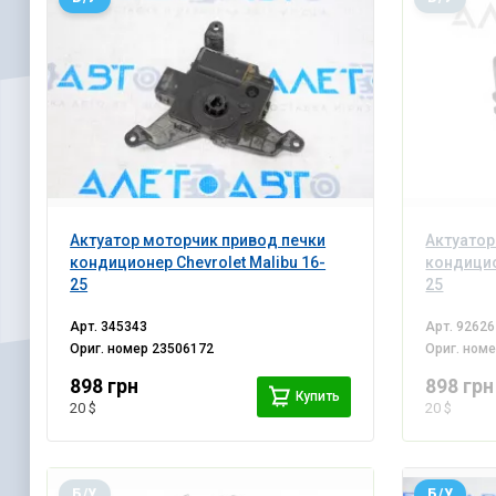
Актуатор моторчик привод печки
Актуатор
кондиционер Chevrolet Malibu 16-
кондицио
25
25
Арт.
345343
Арт.
92626
Ориг. номер
23506172
Ориг. ном
898 грн
898 грн
Купить
20 $
20 $
Б/У
Б/У