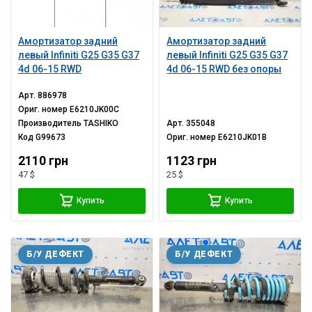
Амортизатор задний
Амортизатор задний
левый Infiniti G25 G35 G37
левый Infiniti G25 G35 G37
4d 06-15 RWD
4d 06-15 RWD без опоры
Арт.
886978
Ориг. номер
E6210JK00C
Производитель
TASHIKO
Арт.
355048
Код
G99673
Ориг. номер
E6210JK01B
2110 грн
1123 грн
47 $
25 $
Купить
Купить
Б/У ДЕФЕКТ
Б/У ДЕФЕКТ