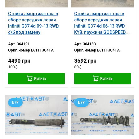
Стойка амортизатора в
Стойка амортизатора в
сборе передняя левая
сборе передняя левая
Infiniti G37 4d 09-13 RWD,
Infiniti G37 4d 06-13 RWD
с\б под замену
KYB, пружина GODSPEED,
порван пыльник,
Арт.
364191
Арт.
364183
микротрещины сб
Ориг. номер
E6111JU41A
Ориг. номер
E6111JU41A
4490 грн
3592 грн
100 $
80 $
Купить
Купить
Б/У
Б/У