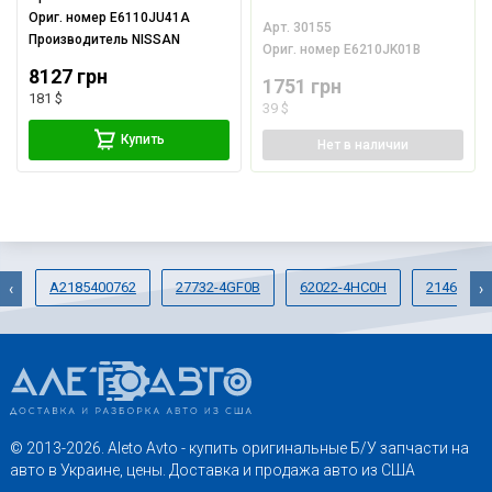
Ориг. номер
E6110JU41A
Арт.
30155
Производитель
NISSAN
Ориг. номер
E6210JK01B
8127 грн
1751 грн
181 $
39 $
Купить
Нет
в наличии
A2185400762
27732-4GF0B
62022-4HC0H
21460-CG
‹
›
© 2013-2026. Aleto Avto - купить оригинальные Б/У запчасти на
авто в Украине, цены. Доставка и продажа авто из США