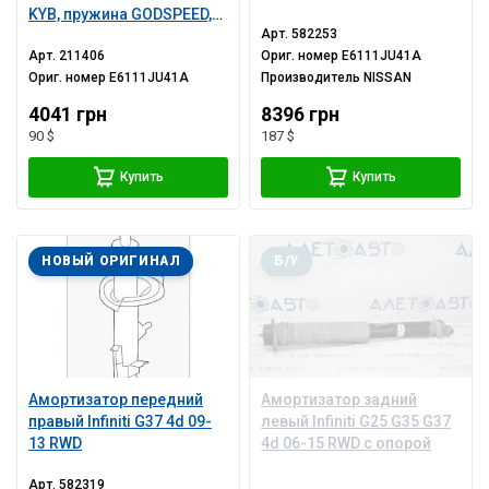
KYB, пружина GODSPEED,
Арт.
582253
порван пыльник
Арт.
211406
Ориг. номер
E6111JU41A
Ориг. номер
E6111JU41A
Производитель
NISSAN
4041 грн
8396 грн
90 $
187 $
Купить
Купить
НОВЫЙ ОРИГИНАЛ
Б/У
Амортизатор передний
Амортизатор задний
правый Infiniti G37 4d 09-
левый Infiniti G25 G35 G37
13 RWD
4d 06-15 RWD с опорой
Арт.
582319