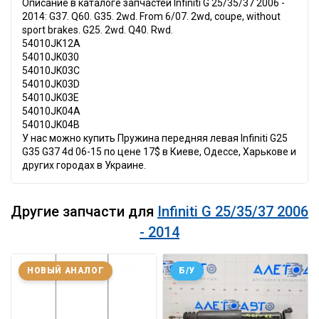
Описание в каталоге запчастей Infiniti G 25/35/37 2006 -
2014: G37. Q60. G35. 2wd. From 6/07. 2wd, coupe, without
sport brakes. G25. 2wd. Q40. Rwd.
54010JK12A
54010JK030
54010JK03C
54010JK03D
54010JK03E
54010JK04A
54010JK04B
У нас можно купить Пружина передняя левая Infiniti G25
G35 G37 4d 06-15 по цене 17$ в Киеве, Одессе, Харькове и
других городах в Украине.
Другие запчасти для
Infiniti G 25/35/37 2006
- 2014
НОВЫЙ АНАЛОГ
Б/У