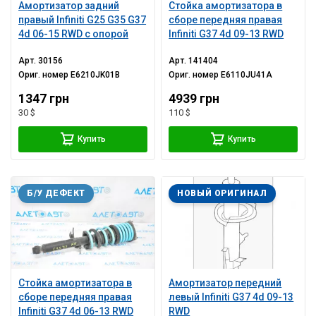
Амортизатор задний
Стойка амортизатора в
правый Infiniti G25 G35 G37
сборе передняя правая
4d 06-15 RWD с опорой
Infiniti G37 4d 09-13 RWD
Арт.
30156
Арт.
141404
Ориг. номер
E6210JK01B
Ориг. номер
E6110JU41A
1347 грн
4939 грн
30 $
110 $
Купить
Купить
Б/У ДЕФЕКТ
НОВЫЙ ОРИГИНАЛ
Стойка амортизатора в
Амортизатор передний
сборе передняя правая
левый Infiniti G37 4d 09-13
Infiniti G37 4d 06-13 RWD
RWD