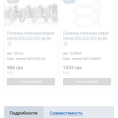
Пружина передняя правая
Пружина передняя левая
Infiniti G25 G35 G37 4d 06-
Infiniti G25 G35 G37 4d 06-
15
15
Арт.
30162
Арт.
523860
Ориг. номер
54010JK12A
Ориг. номер
54010JK03C
988 грн
1033 грн
22 $
23 $
Нет
в наличии
Нет
в наличии
Подробности
Совместимость