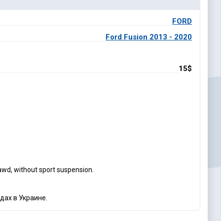
FORD
Ford Fusion 2013 - 2020
15$
 awd, without sport suspension.
дах в Украине.