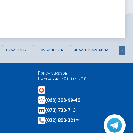
CV6Z-5E212-F
CV6Z-1007-A
JU5Z-15K859-APTM
›
Приём заказов:
Ежедневно с 9:00 до 20:00
(063) 303-99-40
(078) 733-713
(022) 800-321
MD