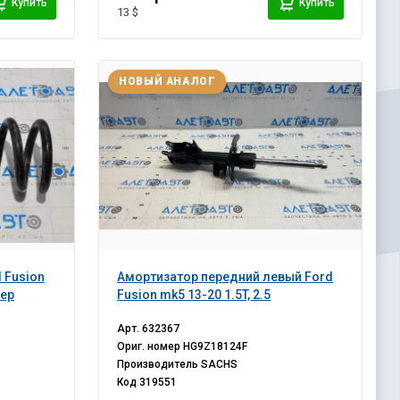
Купить
Купить
13 $
НОВЫЙ АНАЛОГ
 Fusion
Амортизатор передний левый Ford
сер
Fusion mk5 13-20 1.5T, 2.5
Арт.
632367
Ориг. номер
HG9Z18124F
Производитель
SACHS
Код
319551