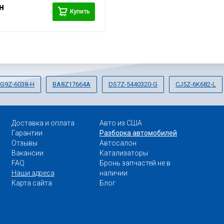
н
Купить
G9Z-6038-H
BA8Z17664A
DS7Z-5440320-G
CJ5Z-6K682-L
Доставка и оплата
Авто из США
Гарантии
Разборка автомобилей
Отзывы
Автосалон
Вакансии
Катализаторы
FAQ
Бронь запчастей не в
Наши адреса
наличии
Карта сайта
Блог