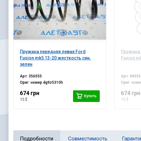
Пружина передняя левая Ford
Пружина 
Fusion mk5 13-20 жесткость син.
Fusion m
зелен
Арт.
356555
Арт.
98455
Ориг. номер
dg9z5310h
Ориг. ном
674 грн
674 грн
Купить
15 $
15 $
Подробности
Совместимость
Гарант