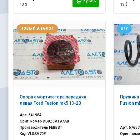
Купить
13 $
13 $
НОВЫЙ АНАЛОГ
Б/У
Опора амортизатора передняя
Пружина 
левая Ford Fusion mk5 13-20
Fusion m
Арт.
641984
Ориг. номер
DG9Z3A197AB
Производитель
FEBEST
Арт.
67657
Код
VLSSV70F
Ориг. ном