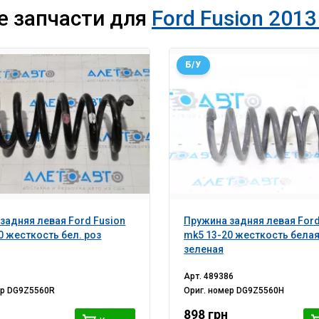
е запчасти для
Ford Fusion 2013
Б/У
задняя левая Ford Fusion
Пружина задняя левая Ford
0 жесткость бел. роз
mk5 13-20 жесткость белая
зеленая
Арт.
489386
ер
DG9Z5560R
Ориг. номер
DG9Z5560H
898 грн