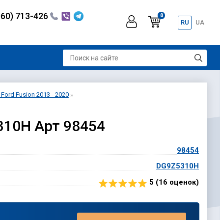
060) 713-426
0
RU
UA
ord Fusion 2013 - 2020
310H Арт 98454
98454
DG9Z5310H
5 (
16
оценок)