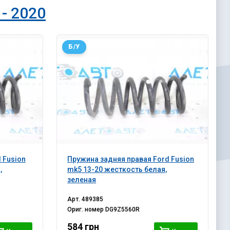
 - 2020
Б/У
 Fusion
Пружина задняя правая Ford Fusion
,
mk5 13-20 жесткость белая,
зеленая
Арт.
489385
Ориг. номер
DG9Z5560R
584 грн