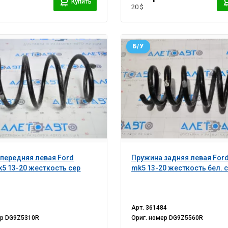
Купить
20 $
Б/У
передняя левая Ford
Пружина задняя левая Ford
k5 13-20 жесткость сер
mk5 13-20 жесткость бел. 
Арт.
361484
ер
DG9Z5310R
Ориг. номер
DG9Z5560R