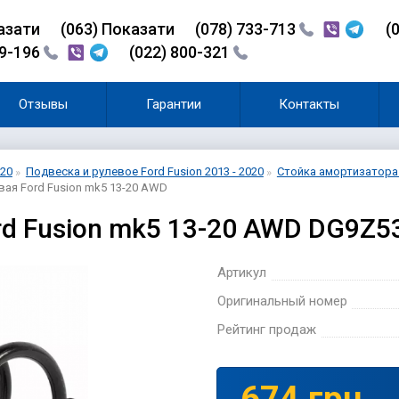
азати
(0
6
3)
Показати
(078) 733-713
(
99-196
(022) 800-321
Отзывы
Гарантии
Контакты
020
Подвеска и рулевое Ford Fusion 2013 - 2020
Стойка амортизатора F
ая Ford Fusion mk5 13-20 AWD
rd Fusion mk5 13-20 AWD DG9Z5
Артикул
Оригинальный номер
Рейтинг продаж
674 грн