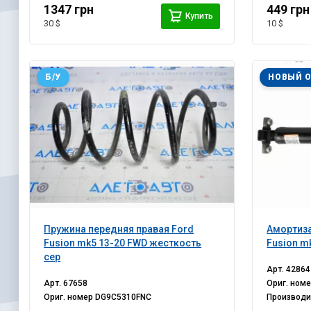
1347 грн
449 грн
Купить
30 $
10 $
Б/У
НОВЫЙ 
Пружина передняя правая Ford
Амортиза
Fusion mk5 13-20 FWD жесткость
Fusion m
сер
Арт.
42864
Арт.
67658
Ориг. ном
Ориг. номер
DG9C5310FNC
Производ