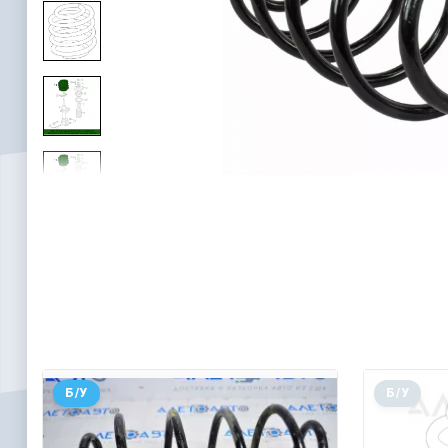
Б/У
Б/У