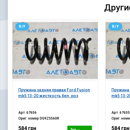
Други
Б/У
Б/У
Пружина задняя правая Ford Fusion
Пружина 
mk5 13-20 жесткость бел. роз
mk5 13-2
Арт.
67656
Арт.
67655
Ориг. номер
DG9Z5560R
Ориг. ном
584 грн
584 грн