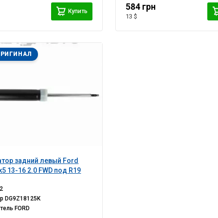
584 грн
Купить
13 $
ОРИГИНАЛ
тор задний левый Ford
k5 13-16 2.0 FWD под R19
2
ер
DG9Z18125K
итель
FORD