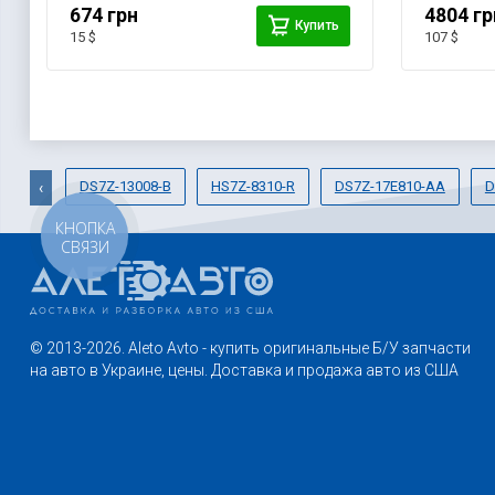
674 грн
4804 гр
Купить
15 $
107 $
DS7Z-13008-B
HS7Z-8310-R
DS7Z-17E810-AA
D
‹
КНОПКА
СВЯЗИ
© 2013-2026. Aleto Avto - купить оригинальные Б/У запчасти
на авто в Украине, цены. Доставка и продажа авто из США