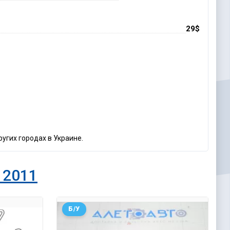
29$
угих городах в Украине.
 2011
Б/У