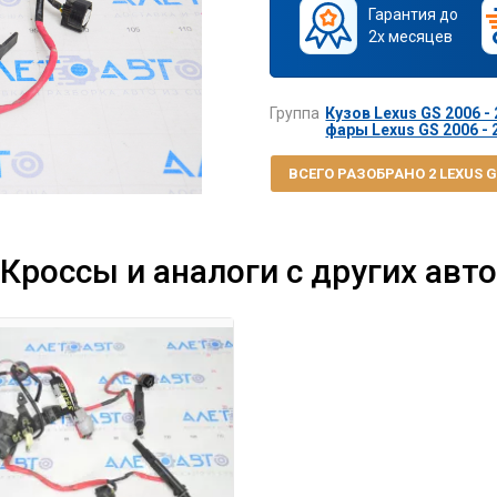
Гарантия до
2х месяцев
Группа
Кузов Lexus GS 2006 -
фары Lexus GS 2006 - 
ВСЕГО РАЗОБРАНО 2 LEXUS GS
Кроссы и аналоги с других авто