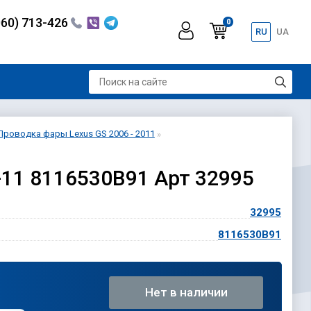
060) 713-426
0
RU
UA
Проводка фары Lexus GS 2006 - 2011
-11 8116530B91 Арт 32995
32995
8116530B91
Нет в наличии