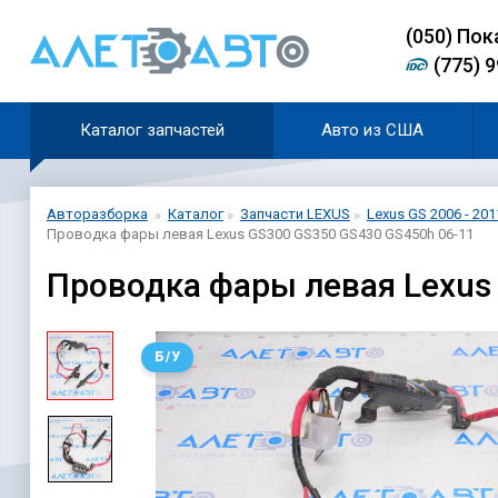
(0
5
0)
Пок
(775) 
Каталог запчастей
Авто из США
Авторазборка
Каталог
Запчасти LEXUS
Lexus GS 2006 - 201
Проводка фары левая Lexus GS300 GS350 GS430 GS450h 06-11
Проводка фары левая Lexus
Б/У