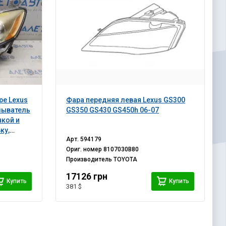
ре Lexus
Фара передняя левая Lexus GS300
мыватель
GS350 GS430 GS450h 06-07
нкой и
ку,
Арт.
594179
Ориг. номер
8107030B80
Производитель
TOYOTA
17126 грн
Купить
Купить
381 $