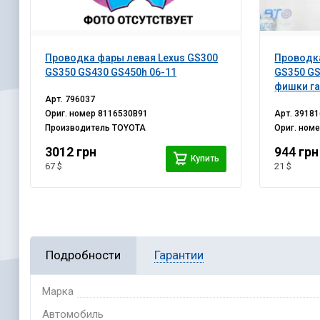
Проводка фары левая Lexus GS300
Проводка
GS350 GS430 GS450h 06-11
GS350 GS
фишки га
Арт.
796037
Ориг. номер
8116530B91
Арт.
39181
Производитель
TOYOTA
Ориг. ном
3012 грн
944 грн
Купить
67 $
21 $
Подробности
Гарантии
Марка
Автомобиль