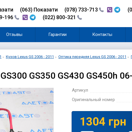
азати
(0
6
3)
Показати
(078) 733-713
(
99-196
(022) 800-321
Отзывы
Гарантии
Контакты
1
Кузов Lexus GS 2006 - 2011
Оптика передняя Lexus GS 2006 - 2011
 GS300 GS350 GS430 GS450h 06
Артикул
Оригинальный номер
1304 грн