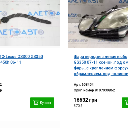
Ф Lexus GS300 GS350
Фара передняя левая в сбо
450h 06-11
GS350 07-11 ксенон, под о
фары, с креплением форсу
обрамлением, под полиров
сломаны крепление
2
Арт.
608404
ер
Ориг. номер
8107030B62
16632 грн
Купить
370 $