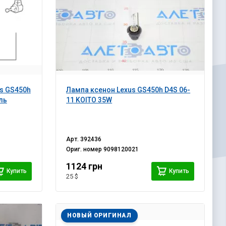
s GS450h
Лампа ксенон Lexus GS450h D4S 06-
ль
11 KOITO 35W
Арт.
392436
Ориг. номер
9098120021
1124 грн
Купить
Купить
25 $
НОВЫЙ ОРИГИНАЛ