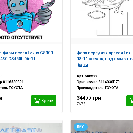
 фары левая Lexus GS300
Фара передняя правая Lexu
430 GS450h 06-11
08-11 ксенон, под омывате
фары
7
Арт.
686599
ер
8116530B91
Ориг. номер
8114030D70
итель
TOYOTA
Производитель
TOYOTA
н
34477 грн
Купить
767 $
Б/У