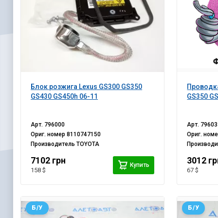
Блок розжига Lexus GS300 GS350
Проводка
GS430 GS450h 06-11
GS350 GS
Арт.
796000
Арт.
79603
Ориг. номер
8110747150
Ориг. ном
Производитель
TOYOTA
Производ
7102 грн
3012 гр
Купить
158 $
67 $
Б/У
Б/У