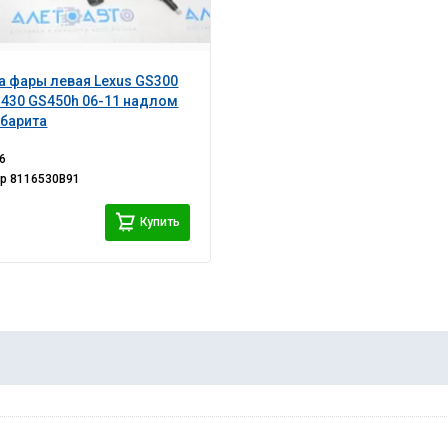
 фары левая Lexus GS300
430 GS450h 06-11 надлом
барита
6
ер
8116530B91
Купить