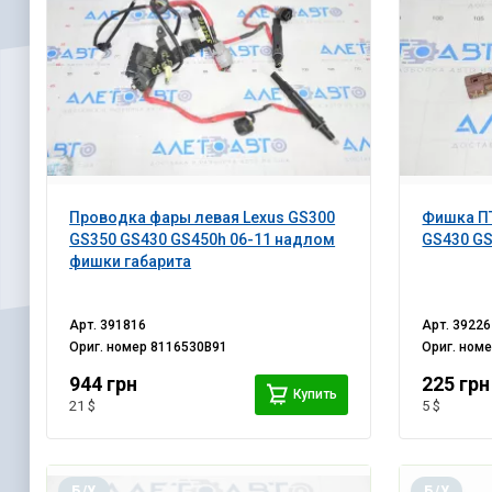
Проводка фары левая Lexus GS300
Фишка ПТ
GS350 GS430 GS450h 06-11 надлом
GS430 GS
фишки габарита
Арт.
391816
Арт.
39226
Ориг. номер
8116530B91
Ориг. ном
944 грн
225 грн
Купить
21 $
5 $
Б/У
Б/У