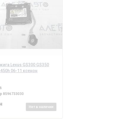
жига Lexus GS300 GS350
450h 06-11 ксенон
6
ер
8596733030
н
Нет
в наличии