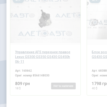
Управление AFS переднее правое
Блок роз
Lexus GS300 GS350 GS430 GS450h
GS430 GS
06-11
Арт.
160662
Арт.
68388
Ориг. номер
8566148030
Ориг. ном
809 грн
1798 гр
Нет
в наличии
18 $
40 $