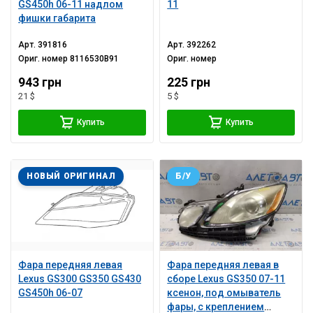
GS450h 06-11 надлом
11
фишки габарита
Арт.
391816
Арт.
392262
Ориг. номер
8116530B91
Ориг. номер
943 грн
225 грн
21 $
5 $
Купить
Купить
НОВЫЙ ОРИГИНАЛ
Б/У
Фара передняя левая
Фара передняя левая в
Lexus GS300 GS350 GS430
сборе Lexus GS350 07-11
GS450h 06-07
ксенон, под омыватель
фары, с креплением