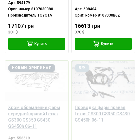
Арт.
594179
форсункой и
Ориг. номер
8107030B80
Арт.
608404
обрамлением, под
Производитель
TOYOTA
Ориг. номер
8107030B62
полировку, сломаны
крепление
17107 грн
16613 грн
381 $
370 $
Купить
Купить
НОВЫЙ ОРИГИНАЛ
Б/У
Хром обрамление фары
Проводка фары правая
передней правой Lexus
Lexus GS300 GS350 GS430
GS300 GS350 GS430
GS450h 06-11
GS450h 06-11
Арт.
556519