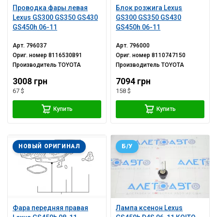
Проводка фары левая
Блок розжига Lexus
Lexus GS300 GS350 GS430
GS300 GS350 GS430
GS450h 06-11
GS450h 06-11
Арт.
796037
Арт.
796000
Ориг. номер
8116530B91
Ориг. номер
8110747150
Производитель
TOYOTA
Производитель
TOYOTA
3008 грн
7094 грн
67 $
158 $
Купить
Купить
НОВЫЙ ОРИГИНАЛ
Б/У
Фара передняя правая
Лампа ксенон Lexus