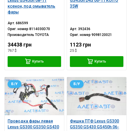
Lexus GS450h 08-11
GS450h D4S 06-11 KOITO
ксенон, под омыватель
35W
фары
Арт.
686599
Ориг. номер
8114030D70
Арт.
392436
Производитель
TOYOTA
Ориг. номер
9098120021
34438 грн
1123 грн
767 $
25 $
Купить
Купить
Б/У
Б/У
Проводка фары левая
Фишка ПТФ Lexus GS300
Lexus GS300 GS350 GS430
GS350 GS430 GS450h 06-