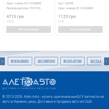
Ориг. номер
8111630B80
Арт.
32996
Производитель
TOYOTA
Ориг. номер
8112530B80
4715 грн
1123 грн
105 $
25 $
Нет
в наличии
Нет
в наличии
81910-53051
521193T910
81107-47150
52115-33090
‹
›
© 2013-2026. Aleto Avto - купить оригинальные Б/У запчасти на
авто в Украине, цены. Доставка и продажа авто из США