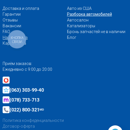
Доставка и оплата
Авто из США
Гарантии
Разборка автомобилей
Отзывы
Автосалон
Вакансии
Катализаторы
FAQ
Бронь запчастей не в наличии
Наши адреса
Блог
КНОПКА
СВЯЗИ
Карта сайта
Приём заказов:
Ежедневно с 9:00 до 20:00
(063) 303-99-40
(078) 733-713
(022) 800-321
MD
Политика конфеденциальности
Договор-оферта