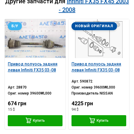
Другие запчасти для
Infiniti FX35 FX45 2003
- 2008
Б/У
НОВЫЙ ОРИГИНАЛ
Привод полуось задняя
Привод полуось задняя
левая Infiniti FX35 03-08
левая Infiniti FX35 03-08
Арт.
590872
Арт.
28870
Ориг. номер
39600WL000
Ориг. номер
39600WL000
Производитель
NISSAN
674 грн
4225 грн
15 $
94 $
Купить
Купить