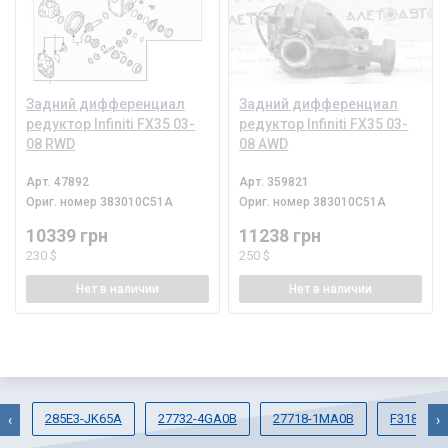
Задний дифференциал
Задний дифференциал
редуктор Infiniti FX35 03-
редуктор Infiniti FX35 03-
08 RWD
08 AWD
Арт.
47892
Арт.
359821
Ориг. номер
383010C51A
Ориг. номер
383010C51A
10339 грн
11238 грн
230 $
250 $
Нет
в наличии
Нет
в наличии
285E3-JK65A
27732-4GA0B
27718-1MA0B
F3180-3
‹
›