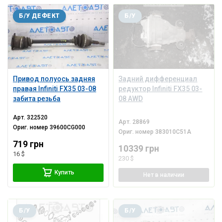
Б/У ДЕФЕКТ
Б/У
Привод полуось задняя
Задний дифференциал
правая Infiniti FX35 03-08
редуктор Infiniti FX35 03-
забита резьба
08 AWD
Арт.
322520
Арт.
28869
Ориг. номер
39600CG000
Ориг. номер
383010C51A
719 грн
10339 грн
16 $
230 $
Купить
Нет
в наличии
Б/У
Б/У