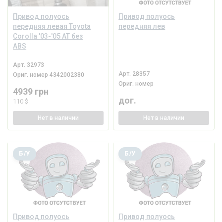
Привод полуось
Привод полуось
передняя левая Toyota
передняя лев
Corolla '03-'05 AT без
ABS
Арт.
32973
Арт.
28357
Ориг. номер
4342002380
Ориг. номер
4939 грн
дог.
110 $
Нет
в наличии
Нет
в наличии
Б/У
Б/У
Привод полуось
Привод полуось