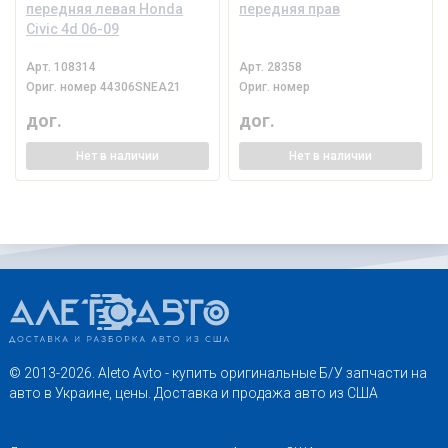
передняя левая Honda
передняя прав
Civic 4d 06-09
Арт.
108314
Арт.
28358
Ориг. номер
44306SNEA21
Ориг. номер
дог.
дог.
Нет
в наличии
Нет
в наличии
© 2013-2026. Aleto Avto - купить оригинальные Б/У запчасти на
авто в Украине, цены. Доставка и продажа авто из США