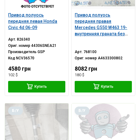
Привод полуось
Привод полуось
передняя левая Honda
передняя правая
Civic 4d 06-09
Mercedes G550 W463 19-
внутренняя граната без
Арт.
826340
трехшипа
Ориг. номер
44306SNEA21
Производитель
GSP
Арт.
768100
Код
NCV36570
Ориг. номер
A4633300802
4580 грн
8082 грн
102 $
180 $
Купить
Купить
Б/У
Б/У