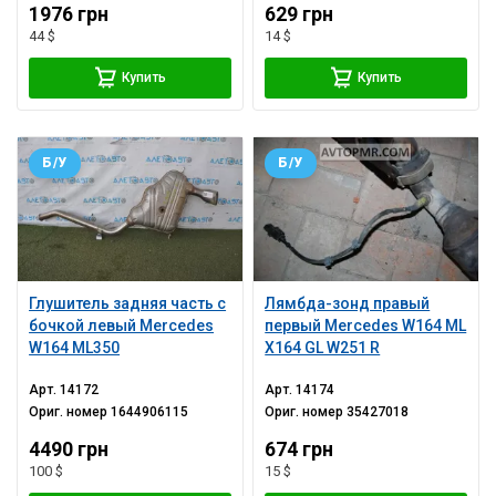
1976 грн
629 грн
44 $
14 $
Купить
Купить
Б/У
Б/У
Глушитель задняя часть с
Лямбда-зонд правый
бочкой левый Mercedes
первый Mercedes W164 ML
W164 ML350
X164 GL W251 R
Арт.
14172
Арт.
14174
Ориг. номер
1644906115
Ориг. номер
35427018
4490 грн
674 грн
100 $
15 $