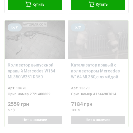
Купить
Купить
Б/У
Б/У
Коллектор выпускной
Катализатор правый с
правый Mercedes W164
коллектором Mercedes
ML350 W251 R350
W164 ML350,с лямбдой
Арт.
13670
Арт.
13673
Ориг. номер
2721400609
Ориг. номер
A1644907614
2559 грн
7184 грн
57 $
160 $
Нет
в наличии
Нет
в наличии