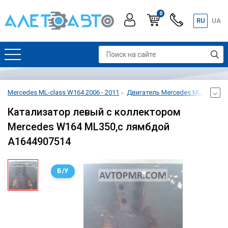
0
RU
UA
Mercedes ML-class W164 2006 - 2011
Двигатель Mercedes ML-class W1
Катализатор левый с коллектором
Mercedes W164 ML350,с лямбдой
A1644907514
Б/У