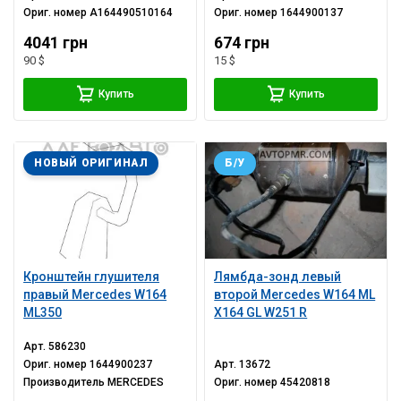
Ориг. номер
A164490510164
Ориг. номер
1644900137
4041 грн
674 грн
90 $
15 $
Купить
Купить
НОВЫЙ ОРИГИНАЛ
Б/У
Кронштейн глушителя
Лямбда-зонд левый
правый Mercedes W164
второй Mercedes W164 ML
ML350
X164 GL W251 R
Арт.
586230
Ориг. номер
1644900237
Арт.
13672
Производитель
MERCEDES
Ориг. номер
45420818