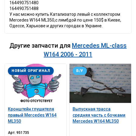
164490751480
164490751488
У нас можно купить Катализатор левый с коллектором
Mercedes W164 ML350,с лямбдой по цене 150$ в Киеве,
Одессе, Харькове и других городах в Украине.
Другие запчасти для
Mercedes ML-class
W164 2006 - 2011
НОВЫЙ ОРИГИНАЛ
Б/У
Кронштейн глушителя
Выпускная трасса
правый Mercedes W164
средняя часть с бочками
ML350
Mercedes W164 ML350
Арт.
951735