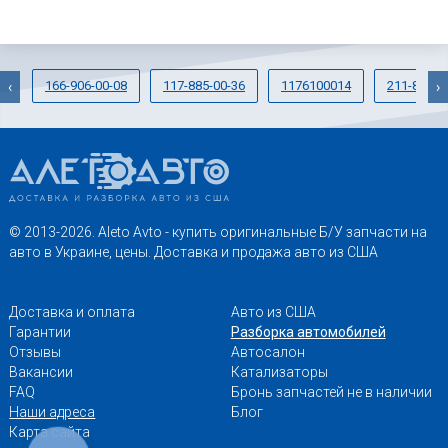
166-906-00-08
117-885-00-36
1176100014
211-830-4
‹
›
© 2013-2026. Aleto Avto - купить оригинальные Б/У запчасти на
авто в Украине, цены. Доставка и продажа авто из США
Доставка и оплата
Авто из США
Гарантии
Разборка автомобилей
Отзывы
Автосалон
Вакансии
Катализаторы
FAQ
Бронь запчастей не в наличии
Наши адреса
Блог
Карта сайта