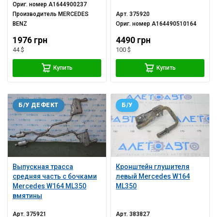
Ориг. номер
A1644900237
Производитель
MERCEDES
Арт.
375920
BENZ
Ориг. номер
A164490510164
1976 грн
4490 грн
44 $
100 $
Купить
Купить
Б/У ДЕФЕКТ
Б/У
Выпускная трасса
Кронштейн глушителя
средняя часть с бочками
левый Mercedes W164
Mercedes W164 ML350
ML350
вмятины
Арт.
375921
Арт.
383827