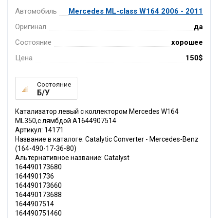
Автомобиль
Mercedes ML-class W164 2006 - 2011
Оригинал
да
Состояние
хорошее
Цена
150$
Состояние
Б/У
Катализатор левый с коллектором Mercedes W164
ML350,с лямбдой A1644907514
Артикул: 14171
Название в каталоге: Catalytic Converter - Mercedes-Benz
(164-490-17-36-80)
Альтернативное название: Catalyst
164490173680
1644901736
164490173660
164490173688
1644907514
164490751460