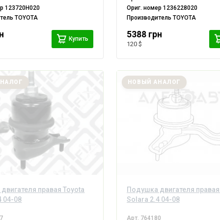
ер
123720H020
Ориг. номер
1236228020
итель
TOYOTA
Производитель
TOYOTA
н
5388 грн
Купить
120 $
АНАЛОГ
НОВЫЙ АНАЛОГ
двигателя правая Toyota
Подушка двигателя правая
4 04-08
Solara 2.4 04-08
7
Арт.
764180