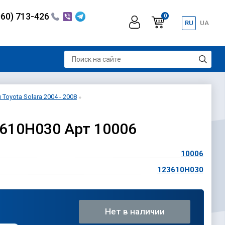
060) 713-426
0
RU
UA
Toyota Solara 2004 - 2008
3610H030 Арт 10006
10006
123610H030
Нет в наличии