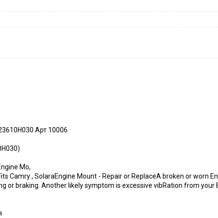
123610H030 Арт 10006
-0H030)
Engine Mo,
ts Camry , SolaraEngine Mount - Repair or ReplaceA broken or worn Eng
g or braking. Another likely symptom is excessive vibRation from your E
я