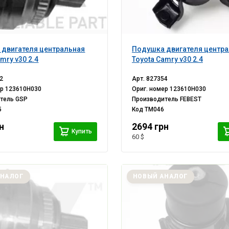
двигателя центральная
Подушка двигателя центр
mry v30 2.4
Toyota Camry v30 2.4
2
Арт.
827354
ер
123610H030
Ориг. номер
123610H030
итель
GSP
Производитель
FEBEST
5
Код
TM046
н
2694 грн
Купить
60 $
АНАЛОГ
НОВЫЙ АНАЛОГ