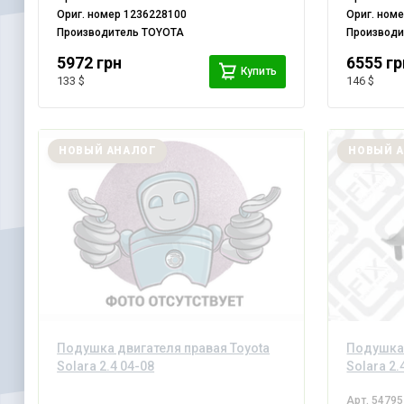
Ориг. номер
1236228100
Ориг. ном
Производитель
TOYOTA
Производ
5972 грн
6555 гр
Купить
133 $
146 $
НОВЫЙ АНАЛОГ
НОВЫЙ 
Подушка двигателя правая Toyota
Подушка 
Solara 2.4 04-08
Solara 2.
Арт.
54795