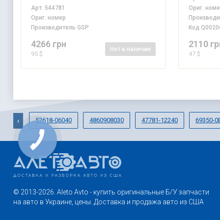
Арт.
544781
Ориг. ном
Ориг. номер
Производ
Производитель
GSP
Код
Q0020
4266 грн
2110 гр
Нет
в наличии
95 $
47 $
52618-06040
4860908030
47781-12240
69350-0
‹
КНОПКА
СВЯЗИ
© 2013-2026. Aleto Avto - купить оригинальные Б/У запчасти
на авто в Украине, цены. Доставка и продажа авто из США