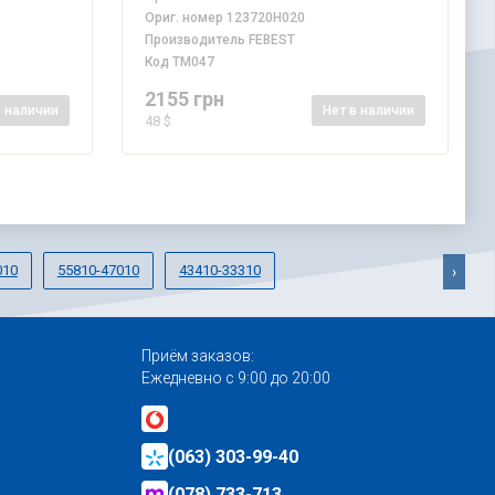
Ориг. номер
123720H020
Производитель
FEBEST
Код
TM047
2155 грн
в наличии
Нет
в наличии
48 $
010
55810-47010
43410-33310
›
Приём заказов:
Ежедневно с 9:00 до 20:00
(063) 303-99-40
(078) 733-713