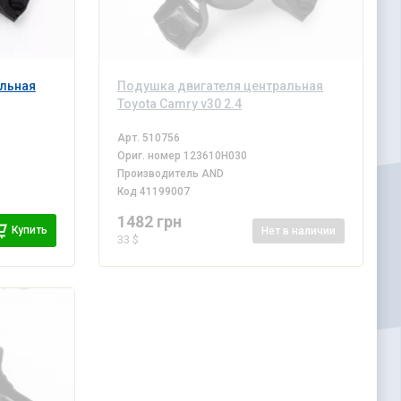
альная
Подушка двигателя центральная
Toyota Camry v30 2.4
Арт.
510756
Ориг. номер
123610H030
Производитель
AND
Код
41199007
1482 грн
Купить
Нет
в наличии
33 $