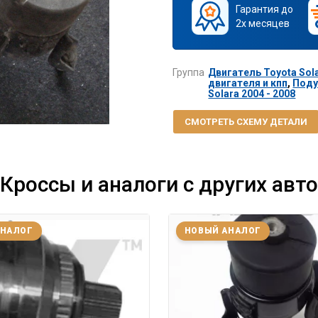
Гарантия до
2х месяцев
Группа
Двигатель Toyota Sola
двигателя и кпп
,
Поду
Solara 2004 - 2008
СМОТРЕТЬ СХЕМУ ДЕТАЛИ
Кроссы и аналоги с других авто
АНАЛОГ
НОВЫЙ АНАЛОГ