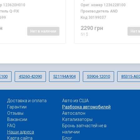
ер
123620H010
Ориг. номер
1236228100
итель
Q-FIX
Производитель
AND
699
Код
30199037
н
2290 грн
Нет
в наличии
Нет
51 $
E100
45260-42090
521194A904
55904-12010
85315-AE
Доставка и оплата
Авто из США
Гарантии
Разборка автомобилей
Отзывы
Автосалон
Вакансии
Катализаторы
FAQ
Бронь запчастей не в
Наши адреса
наличии
Карта сайта
Блог