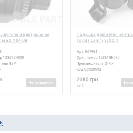
двигателя центральная
Подушка двигателя центр
lara 2.4 04-08
Toyota Camry v30 2.4
3
Арт.
547954
ер
123610H030
Ориг. номер
123610H030
итель
GSP
Производитель
Q-FIX
5
Код
Q0020532
н
2380 грн
Нет
в наличии
Нет
53 $
ии