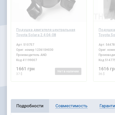
Подушка двигателя центральная
Подушка 
Toyota Solara 2.4 04-08
Toyota So
Арт.
510757
Арт.
54478
Ориг. номер
123610H030
Ориг. ном
Производитель
AND
Производ
Код
41199007
Код
51477
1661 грн
1616 гр
Нет
в наличии
37 $
36 $
Подробности
Совместимость
Гарант