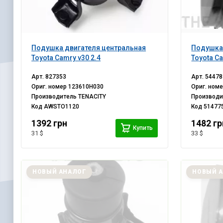
Подушка двигателя центральная
Подушка 
Toyota Camry v30 2.4
Toyota Ca
Арт.
827353
Арт.
54478
Ориг. номер
123610H030
Ориг. ном
Производитель
TENACITY
Производ
Код
AWSTO1120
Код
51477
1392 грн
1482 гр
Купить
31 $
33 $
НОВЫЙ АНАЛОГ
НОВЫЙ 