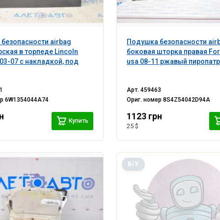
безопасности airbag
Подушка безопасности air
ская в торпеде Lincoln
боковая шторка правая For
 03-07 с накладкой, под
usa 08-11 ржавый пиропат
1
Арт.
459463
ер
6W1354044A74
Ориг. номер
8S4Z54042D94A
н
1123 грн
Купить
25 $
Б/У