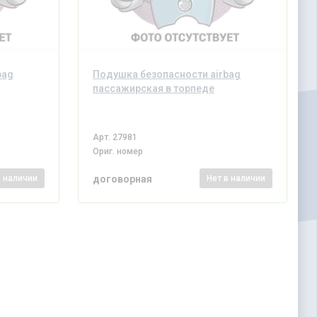
bag
Подушка безопасности airbag
пассажирская в торпеде
Арт.
27981
Ориг. номер
договорная
в наличии
Нет
в наличии