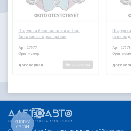
Подушка безопасности airbag
Подушка 
боковая шторка правая
руль вод
Арт.
27977
Арт.
27978
Ориг. номер
Ориг. ном
договорная
договор
Нет
в наличии
КНОПКА
СВЯЗИ