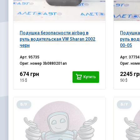
Подушка безопасности airbag в
Подушка 
руль водительская VW Sharan 2002
руль вод
черн
00-05
Арт.
95735
Арт.
37734
Ориг. номер
3b0880201an
Ориг. ном
674 грн
2245 гр
Купить
15 $
50 $
Б/У
Б/У