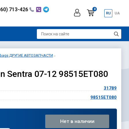
060) 713-426
0
RU
UA
airbags ДРУГИЕ АВТОЗАПЧАСТИ
n Sentra 07-12 98515ET080
31789
98515ET080
Нет в наличии