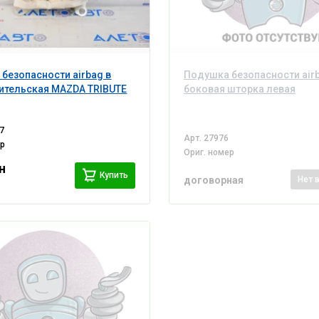
безопасности airbag в
Подушка безопасности air
ительская MAZDA TRIBUTE
боковая шторка левая
7
Арт.
27976
ер
Ориг. номер
н
Купить
договорная
Нет