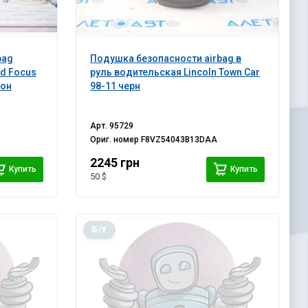
bag
Подушка безопасности airbag в
d Focus
руль водительская Lincoln Town Car
рон
98-11 черн
Арт.
95729
Ориг. номер
F8VZ54043B13DAA
2245 грн
Купить
Купить
50 $
Б/У