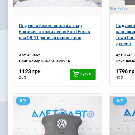
Подушка безопасности airbag
Подушка 
боковая шторка левая Ford Focus
пассажир
usa 08-11 ржавый пиропатрон
Town Car
дерево
Арт.
459462
Арт.
37453
Ориг. номер
8S4Z54042D95A
Ориг. ном
1123 грн
1796 гр
Купить
25 $
40 $
Б/У
Б/У