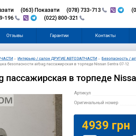
азати
(0
6
3)
Показати
(078) 733-713
(
99-196
(022) 800-321
Отзывы
Гарантии
Контакты
ПЧАСТИ
Интерьер / салон ДРУГИЕ АВТОЗАПЧАСТИ
Безопасность / 
ка безопасности airbag пассажирская в торпеде Nissan Sentra 07-12
g пассажирская в торпеде Nissa
Артикул
Оригинальный номер
4939 грн