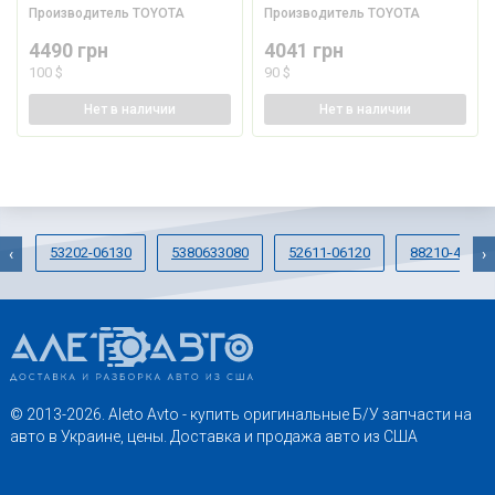
Производитель
TOYOTA
Производитель
TOYOTA
4490 грн
4041 грн
100 $
90 $
Нет
в наличии
Нет
в наличии
53202-06130
5380633080
52611-06120
88210-47090
‹
›
© 2013-2026. Aleto Avto - купить оригинальные Б/У запчасти на
авто в Украине, цены. Доставка и продажа авто из США