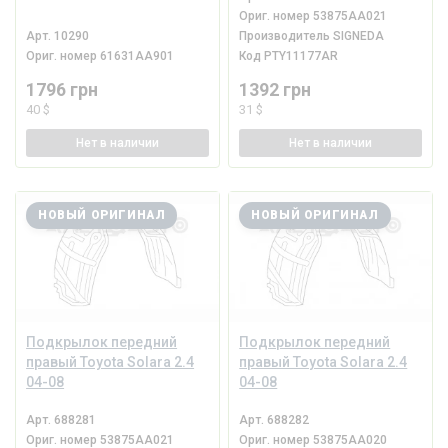
Ориг. номер
53875AA021
Арт.
10290
Производитель
SIGNEDA
Ориг. номер
61631AA901
Код
PTY11177AR
1796 грн
1392 грн
40 $
31 $
Нет
в наличии
Нет
в наличии
НОВЫЙ ОРИГИНАЛ
НОВЫЙ ОРИГИНАЛ
Подкрылок передний
Подкрылок передний
правый Toyota Solara 2.4
правый Toyota Solara 2.4
04-08
04-08
Арт.
688281
Арт.
688282
Ориг. номер
53875AA021
Ориг. номер
53875AA020