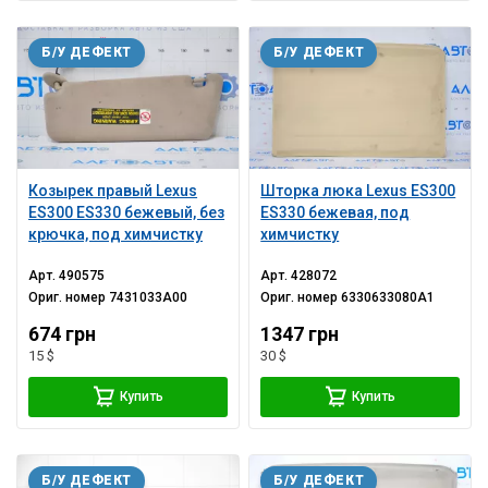
Б/У ДЕФЕКТ
Б/У ДЕФЕКТ
Козырек правый Lexus
Шторка люка Lexus ES300
ES300 ES330 бежевый, без
ES330 бежевая, под
крючка, под химчистку
химчистку
Арт.
490575
Арт.
428072
Ориг. номер
7431033A00
Ориг. номер
6330633080A1
674 грн
1347 грн
15 $
30 $
Купить
Купить
Б/У ДЕФЕКТ
Б/У ДЕФЕКТ