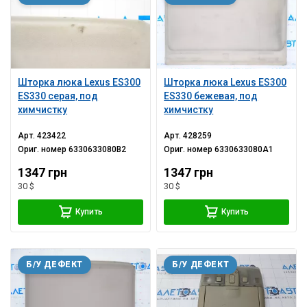
Шторка люка Lexus ES300
Шторка люка Lexus ES300
ES330 серая, под
ES330 бежевая, под
химчистку
химчистку
Арт.
423422
Арт.
428259
Ориг. номер
6330633080B2
Ориг. номер
6330633080A1
1347 грн
1347 грн
30 $
30 $
Купить
Купить
Б/У ДЕФЕКТ
Б/У ДЕФЕКТ