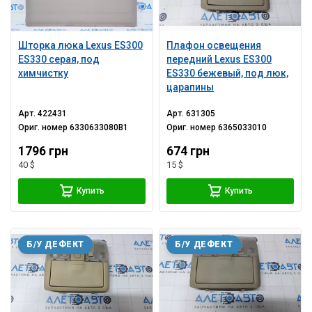
Шторка люка Lexus ES300
Плафон освещения
ES330 серая, под
передний Lexus ES300
химчистку
ES330 бежевый, под люк,
царапины
Арт.
422431
Арт.
631305
Ориг. номер
6330633080B1
Ориг. номер
6365033010
1796 грн
674 грн
40 $
15 $
Купить
Купить
Б/У ДЕФЕКТ
Б/У ДЕФЕКТ