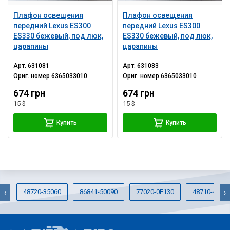
Плафон освещения
Плафон освещения
передний Lexus ES300
передний Lexus ES300
ES330 бежевый, под люк,
ES330 бежевый, под люк,
царапины
царапины
Арт.
631081
Арт.
631083
Ориг. номер
6365033010
Ориг. номер
6365033010
674 грн
674 грн
15 $
15 $
Купить
Купить
48720-35060
86841-50090
77020-0E130
48710-4802
‹
›