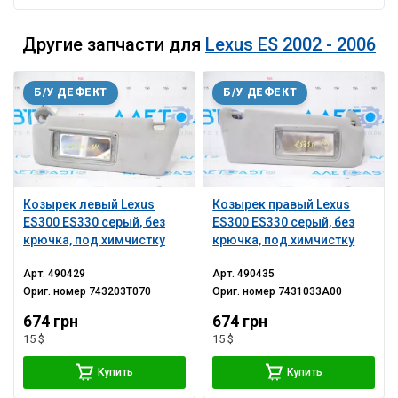
Другие запчасти для
Lexus ES 2002 - 2006
Б/У ДЕФЕКТ
Б/У ДЕФЕКТ
Козырек левый Lexus
Козырек правый Lexus
ES300 ES330 серый, без
ES300 ES330 серый, без
крючка, под химчистку
крючка, под химчистку
Арт.
490429
Арт.
490435
Ориг. номер
743203T070
Ориг. номер
7431033A00
674 грн
674 грн
15 $
15 $
Купить
Купить