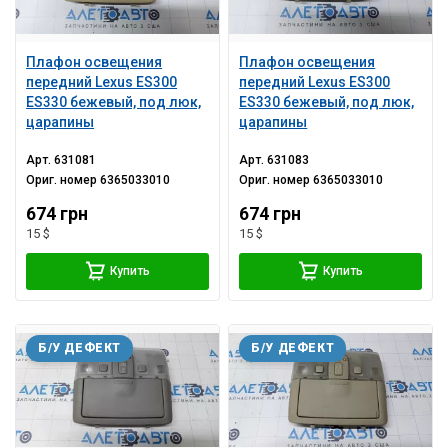
Плафон освещения
Плафон освещения
передний Lexus ES300
передний Lexus ES300
ES330 бежевый, под люк,
ES330 бежевый, под люк,
царапины
царапины
Арт.
631081
Арт.
631083
Ориг. номер
6365033010
Ориг. номер
6365033010
674 грн
674 грн
15 $
15 $
Купить
Купить
Б/У ДЕФЕКТ
Б/У ДЕФЕКТ