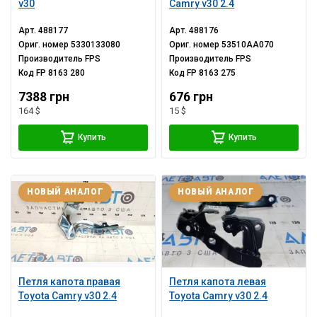
v30
Camry v30 2.4
Арт.
488177
Арт.
488176
Ориг. номер
5330133080
Ориг. номер
53510AA070
Производитель
FPS
Производитель
FPS
Код
FP 8163 280
Код
FP 8163 275
7388 грн
676 грн
164 $
15 $
Купить
Купить
НОВЫЙ АНАЛОГ
НОВЫЙ АНАЛОГ
Петля капота правая
Петля капота левая
Toyota Camry v30 2.4
Toyota Camry v30 2.4