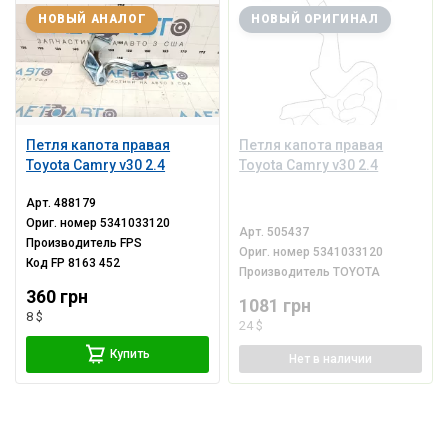
НОВЫЙ АНАЛОГ
НОВЫЙ ОРИГИНАЛ
Петля капота правая
Петля капота правая
Toyota Camry v30 2.4
Toyota Camry v30 2.4
Арт.
488179
Ориг. номер
5341033120
Арт.
505437
Производитель
FPS
Ориг. номер
5341033120
Код
FP 8163 452
Производитель
TOYOTA
360 грн
1081 грн
8 $
24 $
Купить
Нет
в наличии