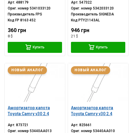
Арт.
488179
Арт.
547322
Ориг. номер
5341033120
Ориг. номер
5342033120
Производитель
FPS
Производитель
SIGNEDA
Код
FP 8163 452
Код
PTY21143AL
360 грн
946 грн
8 $
21 $
Купить
Купить
НОВЫЙ АНАЛОГ
НОВЫЙ АНАЛОГ
Амортизатор капота
Амортизатор капота
Toyota Camry v30 2.4
Toyota Camry v30 2.4
Арт.
873721
Арт.
825661
Ориг. номер
53440AA013
Ориг. номер
53440AA010