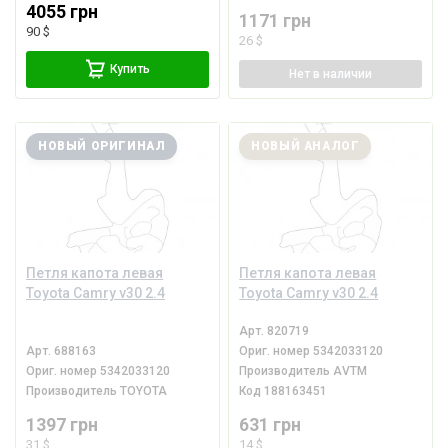
4055 грн
1171 грн
90 $
26 $
Купить
Нет
в наличии
НОВЫЙ ОРИГИНАЛ
НОВЫЙ АНАЛОГ
Петля капота левая
Петля капота левая
Toyota Camry v30 2.4
Toyota Camry v30 2.4
Арт.
820719
Арт.
688163
Ориг. номер
5342033120
Ориг. номер
5342033120
Производитель
AVTM
Производитель
TOYOTA
Код
188163451
1397 грн
631 грн
31 $
14 $