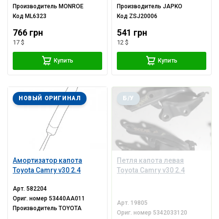
Производитель
MONROE
Производитель
JAPKO
Код
ML6323
Код
ZSJ20006
766 грн
541 грн
17 $
12 $
Купить
Купить
НОВЫЙ ОРИГИНАЛ
Б/У
Амортизатор капота
Петля капота левая
Toyota Camry v30 2.4
Toyota Camry v30 2.4
Арт.
582204
Ориг. номер
53440AA011
Арт.
19805
Производитель
TOYOTA
Ориг. номер
5342033120